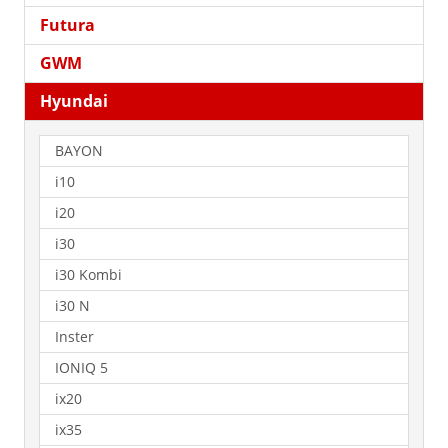
Futura
GWM
Hyundai
BAYON
i10
i20
i30
i30 Kombi
i30 N
Inster
IONIQ 5
ix20
ix35