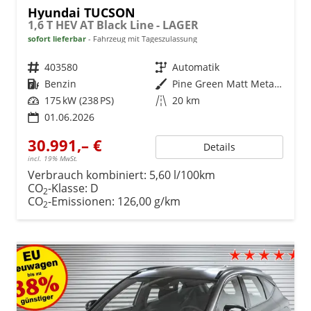
Hyundai TUCSON
1,6 T HEV AT Black Line - LAGER
sofort lieferbar
Fahrzeug mit Tageszulassung
Fahrzeugnr.
403580
Getriebe
Automatik
Kraftstoff
Benzin
Außenfarbe
Pine Green Matt Metallic ()
Leistung
175 kW (238 PS)
Kilometerstand
20 km
01.06.2026
30.991,– €
Details
incl. 19% MwSt.
Verbrauch kombiniert:
5,60 l/100km
CO
-Klasse:
D
2
CO
-Emissionen:
126,00 g/km
2