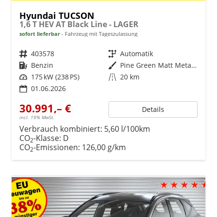
Hyundai TUCSON
1,6 T HEV AT Black Line - LAGER
sofort lieferbar
Fahrzeug mit Tageszulassung
Fahrzeugnr.
403578
Getriebe
Automatik
Kraftstoff
Benzin
Außenfarbe
Pine Green Matt Metallic ()
Leistung
175 kW (238 PS)
Kilometerstand
20 km
01.06.2026
30.991,– €
Details
incl. 19% MwSt.
Verbrauch kombiniert:
5,60 l/100km
CO
-Klasse:
D
2
CO
-Emissionen:
126,00 g/km
2