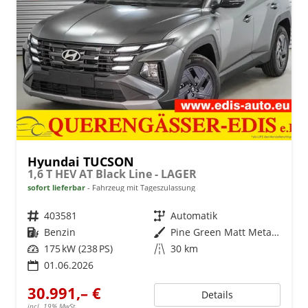
Hyundai TUCSON
1,6 T HEV AT Black Line - LAGER
sofort lieferbar
Fahrzeug mit Tageszulassung
Fahrzeugnr.
403581
Getriebe
Automatik
Kraftstoff
Benzin
Außenfarbe
Pine Green Matt Metallic ()
Leistung
175 kW (238 PS)
Kilometerstand
30 km
01.06.2026
30.991,– €
Details
incl. 19% MwSt.