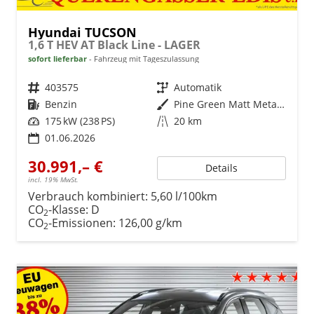
Hyundai TUCSON
1,6 T HEV AT Black Line - LAGER
sofort lieferbar
Fahrzeug mit Tageszulassung
Fahrzeugnr.
403575
Getriebe
Automatik
Kraftstoff
Benzin
Außenfarbe
Pine Green Matt Metallic ()
Leistung
175 kW (238 PS)
Kilometerstand
20 km
01.06.2026
30.991,– €
Details
incl. 19% MwSt.
Verbrauch kombiniert:
5,60 l/100km
CO
-Klasse:
D
2
CO
-Emissionen:
126,00 g/km
2