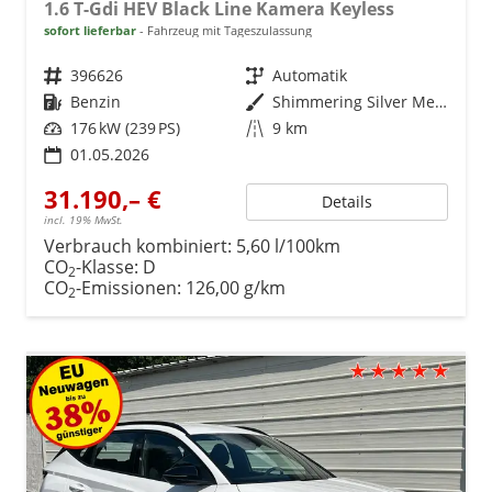
1.6 T-Gdi HEV Black Line Kamera Keyless
sofort lieferbar
Fahrzeug mit Tageszulassung
Fahrzeugnr.
396626
Getriebe
Automatik
Kraftstoff
Benzin
Außenfarbe
Shimmering Silver Metallic
Leistung
176 kW (239 PS)
Kilometerstand
9 km
01.05.2026
31.190,– €
Details
incl. 19% MwSt.
Verbrauch kombiniert:
5,60 l/100km
CO
-Klasse:
D
2
CO
-Emissionen:
126,00 g/km
2