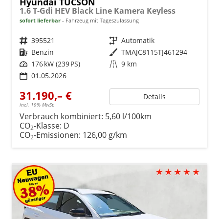
Hyundai TUCSON
1.6 T-Gdi HEV Black Line Kamera Keyless
sofort lieferbar
Fahrzeug mit Tageszulassung
Fahrzeugnr.
395521
Getriebe
Automatik
Kraftstoff
Benzin
Außenfarbe
TMAJC8115TJ461294
Leistung
176 kW (239 PS)
Kilometerstand
9 km
01.05.2026
31.190,– €
Details
incl. 19% MwSt.
Verbrauch kombiniert:
5,60 l/100km
CO
-Klasse:
D
2
CO
-Emissionen:
126,00 g/km
2