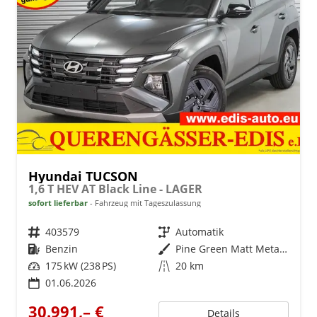
Hyundai TUCSON
1,6 T HEV AT Black Line - LAGER
sofort lieferbar
Fahrzeug mit Tageszulassung
Fahrzeugnr.
403579
Getriebe
Automatik
Kraftstoff
Benzin
Außenfarbe
Pine Green Matt Metallic ()
Leistung
175 kW (238 PS)
Kilometerstand
20 km
01.06.2026
30.991,– €
Details