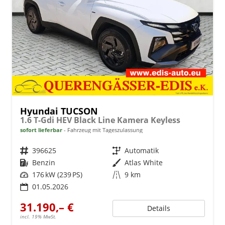
Hyundai TUCSON
1.6 T-Gdi HEV Black Line Kamera Keyless
sofort lieferbar
Fahrzeug mit Tageszulassung
Fahrzeugnr.
396625
Getriebe
Automatik
Kraftstoff
Benzin
Außenfarbe
Atlas White
Leistung
176 kW (239 PS)
Kilometerstand
9 km
01.05.2026
31.190,– €
Details
incl. 19% MwSt.