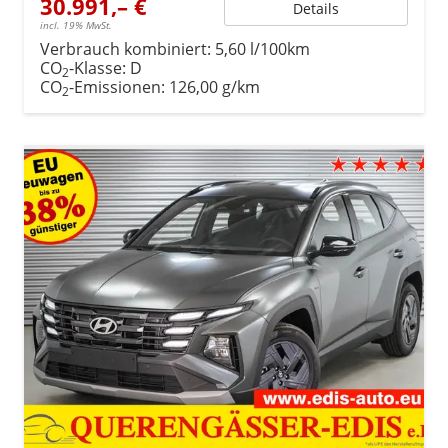
30.991,– €
Details
incl. 19% MwSt.
Verbrauch kombiniert:
5,60 l/100km
CO
-Klasse:
D
2
CO
-Emissionen:
126,00 g/km
2