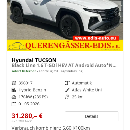
Hyundai TUCSON
Black Line 1.6 T-GDi HEV AT Android Auto*Navi*SHZ*Kamera*2Z Klimaauto*
sofort lieferbar
Fahrzeug mit Tageszulassung
Fahrzeugnr.
396017
Getriebe
Automatik
Kraftstoff
Hybrid Benzin
Außenfarbe
Atlas White Uni
Leistung
176 kW (239 PS)
Kilometerstand
25 km
01.05.2026
31.280,– €
Details
incl. 19% MwSt.
Verbrauch kombiniert:
5,60 l/100km