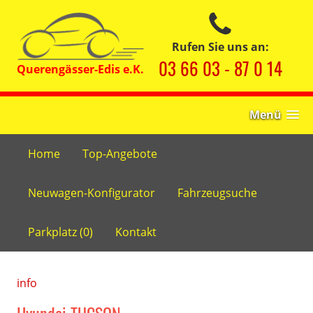
Rufen Sie uns an:
03 66 03 - 87 0 14
Menü
Home
Top-Angebote
Neuwagen-Konfigurator
Fahrzeugsuche
Parkplatz (
0
)
Kontakt
info