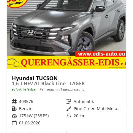
Hyundai TUCSON
1,6 T HEV AT Black Line - LAGER
sofort lieferbar
Fahrzeug mit Tageszulassung
Fahrzeugnr.
403576
Getriebe
Automatik
Kraftstoff
Benzin
Außenfarbe
Pine Green Matt Metallic ()
Leistung
175 kW (238 PS)
Kilometerstand
20 km
01.06.2026