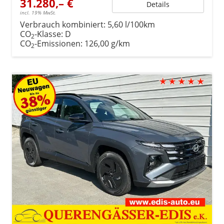
31.280,– €
Details
incl. 19% MwSt.
Verbrauch kombiniert:
5,60 l/100km
CO
-Klasse:
D
2
CO
-Emissionen:
126,00 g/km
2