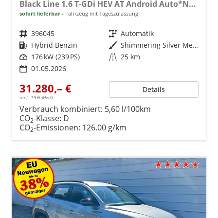
Black Line 1.6 T-GDi HEV AT Android Auto*Navi*SHZ*Kamera*2Z Klimaauto*
sofort lieferbar
Fahrzeug mit Tageszulassung
Fahrzeugnr.
396045
Getriebe
Automatik
Kraftstoff
Hybrid Benzin
Außenfarbe
Shimmering Silver Metallic
Leistung
176 kW (239 PS)
Kilometerstand
25 km
01.05.2026
31.280,– €
Details
incl. 19% MwSt.
Verbrauch kombiniert:
5,60 l/100km
CO
-Klasse:
D
2
CO
-Emissionen:
126,00 g/km
2