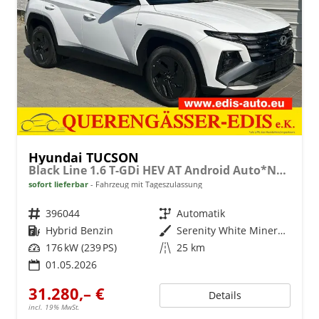
Hyundai TUCSON
Black Line 1.6 T-GDi HEV AT Android Auto*Navi*SHZ*Kamera*2Z Klimaauto*
sofort lieferbar
Fahrzeug mit Tageszulassung
Fahrzeugnr.
396044
Getriebe
Automatik
Kraftstoff
Hybrid Benzin
Außenfarbe
Serenity White Mineraleffekt
Leistung
176 kW (239 PS)
Kilometerstand
25 km
01.05.2026
31.280,– €
Details
incl. 19% MwSt.