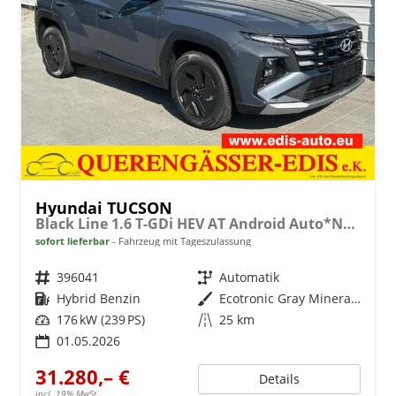
Hyundai TUCSON
Black Line 1.6 T-GDi HEV AT Android Auto*Navi*SHZ*Kamera*2Z Klimaauto*
sofort lieferbar
Fahrzeug mit Tageszulassung
Fahrzeugnr.
396041
Getriebe
Automatik
Kraftstoff
Hybrid Benzin
Außenfarbe
Ecotronic Gray Mineraleffekt
Leistung
176 kW (239 PS)
Kilometerstand
25 km
01.05.2026
31.280,– €
Details
incl. 19% MwSt.