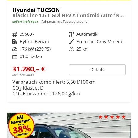
Hyundai TUCSON
Black Line 1.6 T-GDi HEV AT Android Auto*Navi*SHZ*Kamera*2Z Klimaauto*
sofort lieferbar
Fahrzeug mit Tageszulassung
Fahrzeugnr.
396037
Getriebe
Automatik
Kraftstoff
Hybrid Benzin
Außenfarbe
Ecotronic Gray Mineraleffekt
Leistung
176 kW (239 PS)
Kilometerstand
25 km
01.05.2026
31.280,– €
Details
incl. 19% MwSt.
Verbrauch kombiniert:
5,60 l/100km
CO
-Klasse:
D
2
CO
-Emissionen:
126,00 g/km
2