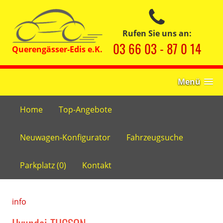
Rufen Sie uns an:
03 66 03 - 87 0 14
Menü
Home
Top-Angebote
Neuwagen-Konfigurator
Fahrzeugsuche
Parkplatz (
0
)
Kontakt
info