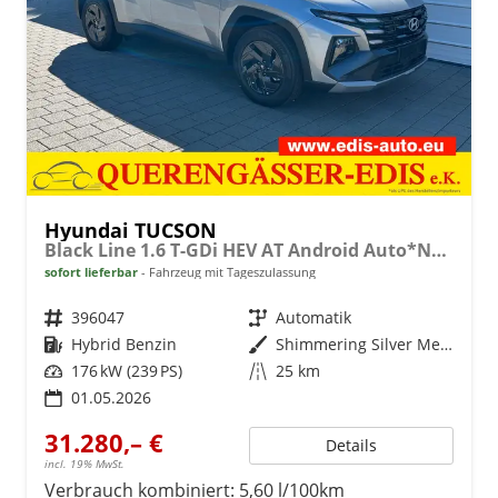
Hyundai TUCSON
Black Line 1.6 T-GDi HEV AT Android Auto*Navi*SHZ*Kamera*2Z Klimaauto*
sofort lieferbar
Fahrzeug mit Tageszulassung
Fahrzeugnr.
396047
Getriebe
Automatik
Kraftstoff
Hybrid Benzin
Außenfarbe
Shimmering Silver Metallic
Leistung
176 kW (239 PS)
Kilometerstand
25 km
01.05.2026
31.280,– €
Details
incl. 19% MwSt.
Verbrauch kombiniert:
5,60 l/100km