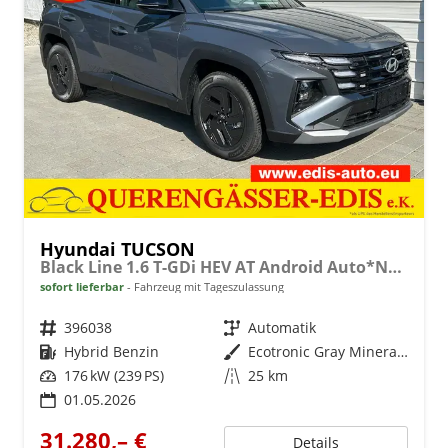
Hyundai TUCSON
Black Line 1.6 T-GDi HEV AT Android Auto*Navi*SHZ*Kamera*2Z Klimaauto*
sofort lieferbar
Fahrzeug mit Tageszulassung
Fahrzeugnr.
396038
Getriebe
Automatik
Kraftstoff
Hybrid Benzin
Außenfarbe
Ecotronic Gray Mineraleffekt
Leistung
176 kW (239 PS)
Kilometerstand
25 km
01.05.2026
31.280,– €
Details