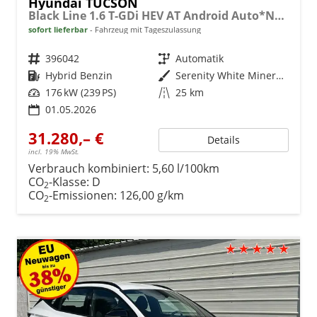
Hyundai TUCSON
Black Line 1.6 T-GDi HEV AT Android Auto*Navi*SHZ*Kamera*2Z Klimaauto*
sofort lieferbar
Fahrzeug mit Tageszulassung
Fahrzeugnr.
396042
Getriebe
Automatik
Kraftstoff
Hybrid Benzin
Außenfarbe
Serenity White Mineraleffekt
Leistung
176 kW (239 PS)
Kilometerstand
25 km
01.05.2026
31.280,– €
Details
incl. 19% MwSt.
Verbrauch kombiniert:
5,60 l/100km
CO
-Klasse:
D
2
CO
-Emissionen:
126,00 g/km
2