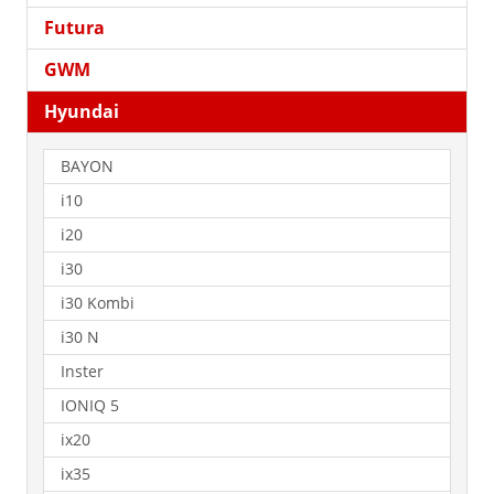
Futura
GWM
Hyundai
BAYON
i10
i20
i30
i30 Kombi
i30 N
Inster
IONIQ 5
ix20
ix35