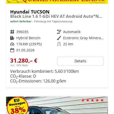
Hyundai TUCSON
Black Line 1.6 T-GDi HEV AT Android Auto*Navi*SHZ*Kamera*2Z Klimaauto*
sofort lieferbar
Fahrzeug mit Tageszulassung
Fahrzeugnr.
396035
Getriebe
Automatik
Kraftstoff
Hybrid Benzin
Außenfarbe
Ecotronic Gray Mineraleffekt
Leistung
176 kW (239 PS)
Kilometerstand
25 km
01.05.2026
31.280,– €
Details
incl. 19% MwSt.
Verbrauch kombiniert:
5,60 l/100km
CO
-Klasse:
D
2
CO
-Emissionen:
126,00 g/km
2