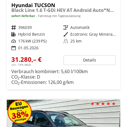
Hyundai TUCSON
Black Line 1.6 T-GDi HEV AT Android Auto*Navi*SHZ*Kamera*2Z Klimaauto*
sofort lieferbar
Fahrzeug mit Tageszulassung
Fahrzeugnr.
396039
Getriebe
Automatik
Kraftstoff
Hybrid Benzin
Außenfarbe
Ecotronic Gray Mineraleffekt
Leistung
176 kW (239 PS)
Kilometerstand
25 km
01.05.2026
31.280,– €
Details
incl. 19% MwSt.
Verbrauch kombiniert:
5,60 l/100km
CO
-Klasse:
D
2
CO
-Emissionen:
126,00 g/km
2