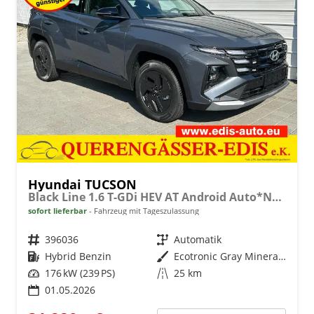
Hyundai TUCSON
Black Line 1.6 T-GDi HEV AT Android Auto*Navi*SHZ*Kamera*2Z Klimaauto*
sofort lieferbar
Fahrzeug mit Tageszulassung
Fahrzeugnr.
396036
Getriebe
Automatik
Kraftstoff
Hybrid Benzin
Außenfarbe
Ecotronic Gray Mineraleffekt
Leistung
176 kW (239 PS)
Kilometerstand
25 km
01.05.2026