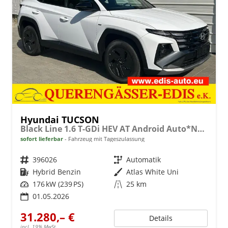
Hyundai TUCSON
Black Line 1.6 T-GDi HEV AT Android Auto*Navi*SHZ*Kamera*2Z Klimaauto*
sofort lieferbar
Fahrzeug mit Tageszulassung
Fahrzeugnr.
396026
Getriebe
Automatik
Kraftstoff
Hybrid Benzin
Außenfarbe
Atlas White Uni
Leistung
176 kW (239 PS)
Kilometerstand
25 km
01.05.2026
31.280,– €
Details
incl. 19% MwSt.