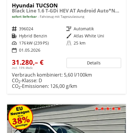
Hyundai TUCSON
Black Line 1.6 T-GDi HEV AT Android Auto*Navi*SHZ*Kamera*2Z Klimaauto*
sofort lieferbar
Fahrzeug mit Tageszulassung
Fahrzeugnr.
396024
Getriebe
Automatik
Kraftstoff
Hybrid Benzin
Außenfarbe
Atlas White Uni
Leistung
176 kW (239 PS)
Kilometerstand
25 km
01.05.2026
31.280,– €
Details
incl. 19% MwSt.
Verbrauch kombiniert:
5,60 l/100km
CO
-Klasse:
D
2
CO
-Emissionen:
126,00 g/km
2