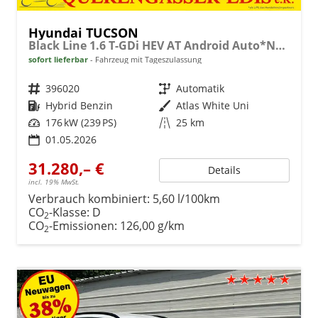
Hyundai TUCSON
Black Line 1.6 T-GDi HEV AT Android Auto*Navi*SHZ*Kamera*2Z Klimaauto*
sofort lieferbar
Fahrzeug mit Tageszulassung
Fahrzeugnr.
396020
Getriebe
Automatik
Kraftstoff
Hybrid Benzin
Außenfarbe
Atlas White Uni
Leistung
176 kW (239 PS)
Kilometerstand
25 km
01.05.2026
31.280,– €
Details
incl. 19% MwSt.
Verbrauch kombiniert:
5,60 l/100km
CO
-Klasse:
D
2
CO
-Emissionen:
126,00 g/km
2