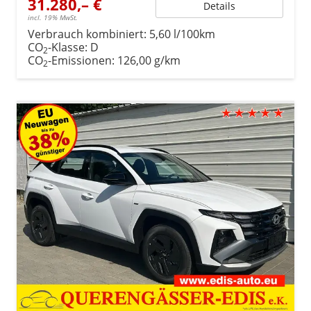
31.280,– €
Details
incl. 19% MwSt.
Verbrauch kombiniert:
5,60 l/100km
CO
-Klasse:
D
2
CO
-Emissionen:
126,00 g/km
2