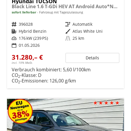
Hyundai TUCSON
Black Line 1.6 T-GDi HEV AT Android Auto*Navi*SHZ*Kamera*2Z Klimaauto*
sofort lieferbar
Fahrzeug mit Tageszulassung
Fahrzeugnr.
396028
Getriebe
Automatik
Kraftstoff
Hybrid Benzin
Außenfarbe
Atlas White Uni
Leistung
176 kW (239 PS)
Kilometerstand
25 km
01.05.2026
31.280,– €
Details
incl. 19% MwSt.
Verbrauch kombiniert:
5,60 l/100km
CO
-Klasse:
D
2
CO
-Emissionen:
126,00 g/km
2