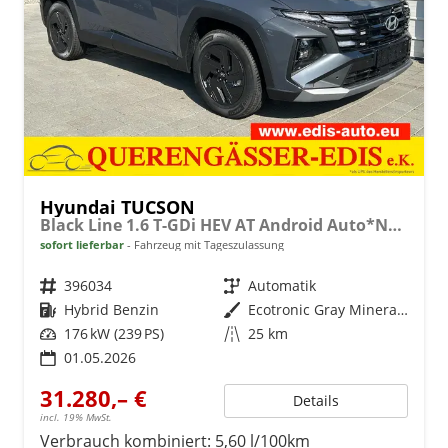
Hyundai TUCSON
Black Line 1.6 T-GDi HEV AT Android Auto*Navi*SHZ*Kamera*2Z Klimaauto*
sofort lieferbar
Fahrzeug mit Tageszulassung
Fahrzeugnr.
396034
Getriebe
Automatik
Kraftstoff
Hybrid Benzin
Außenfarbe
Ecotronic Gray Mineraleffekt
Leistung
176 kW (239 PS)
Kilometerstand
25 km
01.05.2026
31.280,– €
Details
incl. 19% MwSt.
Verbrauch kombiniert:
5,60 l/100km