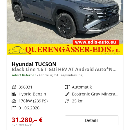
Hyundai TUCSON
Black Line 1.6 T-GDi HEV AT Android Auto*Navi*SHZ*Kamera*2Z Klimaauto*
sofort lieferbar
Fahrzeug mit Tageszulassung
Fahrzeugnr.
396031
Getriebe
Automatik
Kraftstoff
Hybrid Benzin
Außenfarbe
Ecotronic Gray Mineraleffekt
Leistung
176 kW (239 PS)
Kilometerstand
25 km
01.06.2026
31.280,– €
Details
incl. 19% MwSt.