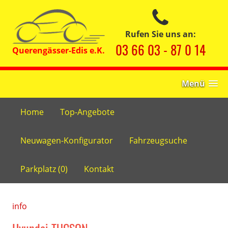
Rufen Sie uns an:
03 66 03 - 87 0 14
Menü
Home
Top-Angebote
Neuwagen-Konfigurator
Fahrzeugsuche
Parkplatz (
0
)
Kontakt
info