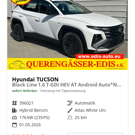
Hyundai TUCSON
Black Line 1.6 T-GDi HEV AT Android Auto*Navi*SHZ*Kamera*2Z Klimaauto*
sofort lieferbar
Fahrzeug mit Tageszulassung
Fahrzeugnr.
396021
Getriebe
Automatik
Kraftstoff
Hybrid Benzin
Außenfarbe
Atlas White Uni
Leistung
176 kW (239 PS)
Kilometerstand
25 km
01.05.2026