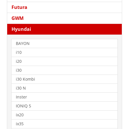
Futura
GWM
Hyundai
BAYON
i10
i20
i30
i30 Kombi
i30 N
Inster
IONIQ 5
ix20
ix35