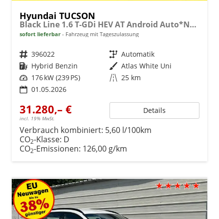
Hyundai TUCSON
Black Line 1.6 T-GDi HEV AT Android Auto*Navi*SHZ*Kamera*2Z Klimaauto*
sofort lieferbar
Fahrzeug mit Tageszulassung
Fahrzeugnr.
396022
Getriebe
Automatik
Kraftstoff
Hybrid Benzin
Außenfarbe
Atlas White Uni
Leistung
176 kW (239 PS)
Kilometerstand
25 km
01.05.2026
31.280,– €
Details
incl. 19% MwSt.
Verbrauch kombiniert:
5,60 l/100km
CO
-Klasse:
D
2
CO
-Emissionen:
126,00 g/km
2