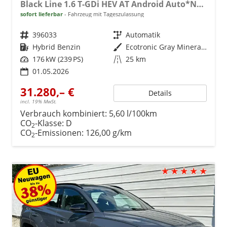
Black Line 1.6 T-GDi HEV AT Android Auto*Navi*SHZ*Kamera*2Z Klimaauto*
sofort lieferbar
Fahrzeug mit Tageszulassung
Fahrzeugnr.
396033
Getriebe
Automatik
Kraftstoff
Hybrid Benzin
Außenfarbe
Ecotronic Gray Mineraleffekt
Leistung
176 kW (239 PS)
Kilometerstand
25 km
01.05.2026
31.280,– €
Details
incl. 19% MwSt.
Verbrauch kombiniert:
5,60 l/100km
CO
-Klasse:
D
2
CO
-Emissionen:
126,00 g/km
2