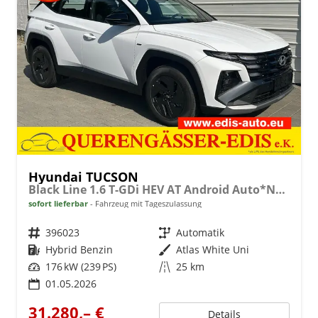
Hyundai TUCSON
Black Line 1.6 T-GDi HEV AT Android Auto*Navi*SHZ*Kamera*2Z Klimaauto*
sofort lieferbar
Fahrzeug mit Tageszulassung
Fahrzeugnr.
396023
Getriebe
Automatik
Kraftstoff
Hybrid Benzin
Außenfarbe
Atlas White Uni
Leistung
176 kW (239 PS)
Kilometerstand
25 km
01.05.2026
31.280,– €
Details