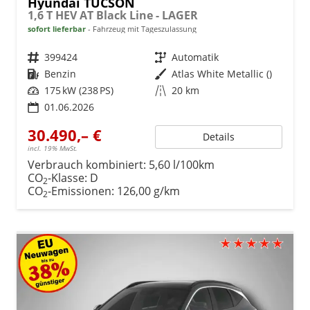
Hyundai TUCSON
1,6 T HEV AT Black Line - LAGER
sofort lieferbar
Fahrzeug mit Tageszulassung
Fahrzeugnr.
399424
Getriebe
Automatik
Kraftstoff
Benzin
Außenfarbe
Atlas White Metallic ()
Leistung
175 kW (238 PS)
Kilometerstand
20 km
01.06.2026
30.490,– €
Details
incl. 19% MwSt.
Verbrauch kombiniert:
5,60 l/100km
CO
-Klasse:
D
2
CO
-Emissionen:
126,00 g/km
2