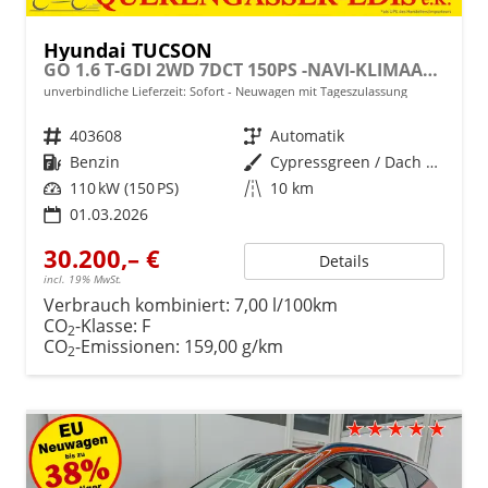
Hyundai TUCSON
GO 1.6 T-GDI 2WD 7DCT 150PS -NAVI-KLIMAAUTOM-ALU18"-SHZ-WINTER-LED-PDC-KAMERA-KEYLESS GO-Sofort
unverbindliche Lieferzeit: Sofort
Neuwagen mit Tageszulassung
Fahrzeugnr.
403608
Getriebe
Automatik
Kraftstoff
Benzin
Außenfarbe
Cypressgreen / Dach Schwarz
Leistung
110 kW (150 PS)
Kilometerstand
10 km
01.03.2026
30.200,– €
Details
incl. 19% MwSt.
Verbrauch kombiniert:
7,00 l/100km
CO
-Klasse:
F
2
CO
-Emissionen:
159,00 g/km
2