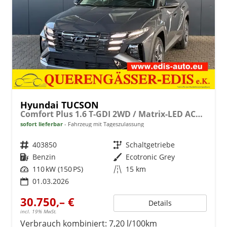
Hyundai TUCSON
Comfort Plus 1.6 T-GDI 2WD / Matrix-LED ACC Shz vo+hi + Lenkradheizung Elek. Heck Alu 18"
sofort lieferbar
Fahrzeug mit Tageszulassung
Fahrzeugnr.
403850
Getriebe
Schaltgetriebe
Kraftstoff
Benzin
Außenfarbe
Ecotronic Grey
Leistung
110 kW (150 PS)
Kilometerstand
15 km
01.03.2026
30.750,– €
Details
incl. 19% MwSt.
Verbrauch kombiniert:
7,20 l/100km