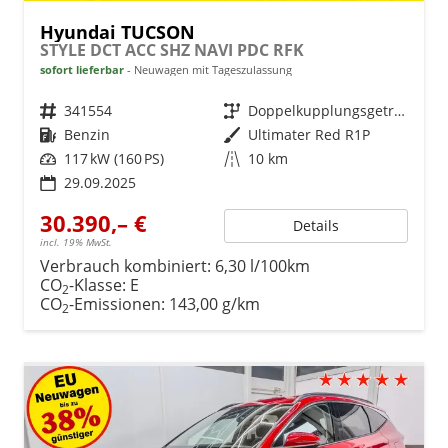
Hyundai TUCSON
STYLE DCT ACC SHZ NAVI PDC RFK
sofort lieferbar
Neuwagen mit Tageszulassung
Fahrzeugnr.
341554
Getriebe
Doppelkupplungsgetriebe (DSG)
Kraftstoff
Benzin
Außenfarbe
Ultimater Red R1P
Leistung
117 kW (160 PS)
Kilometerstand
10 km
29.09.2025
30.390,– €
Details
incl. 19% MwSt.
Verbrauch kombiniert:
6,30 l/100km
CO
-Klasse:
E
2
CO
-Emissionen:
143,00 g/km
2