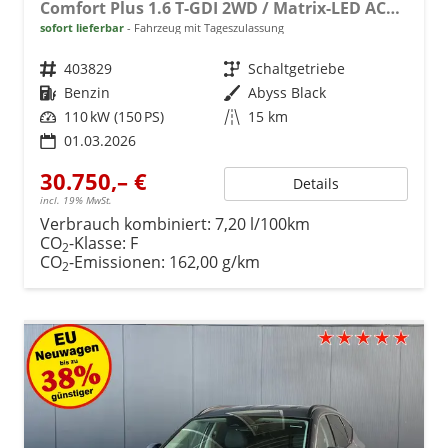
Comfort Plus 1.6 T-GDI 2WD / Matrix-LED ACC Shz vo+hi + Lenkradheizung Elek. Heck Alu 18"
sofort lieferbar
Fahrzeug mit Tageszulassung
Fahrzeugnr.
403829
Getriebe
Schaltgetriebe
Kraftstoff
Benzin
Außenfarbe
Abyss Black
Leistung
110 kW (150 PS)
Kilometerstand
15 km
01.03.2026
30.750,– €
Details
incl. 19% MwSt.
Verbrauch kombiniert:
7,20 l/100km
CO
-Klasse:
F
2
CO
-Emissionen:
162,00 g/km
2