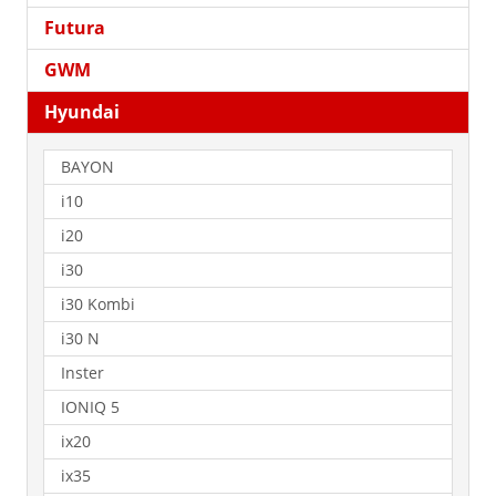
Futura
GWM
Hyundai
BAYON
i10
i20
i30
i30 Kombi
i30 N
Inster
IONIQ 5
ix20
ix35