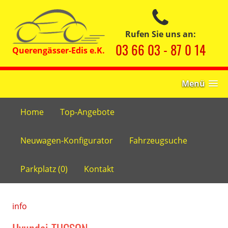
Rufen Sie uns an:
03 66 03 - 87 0 14
Menü
Home
Top-Angebote
Neuwagen-Konfigurator
Fahrzeugsuche
Parkplatz (
0
)
Kontakt
info