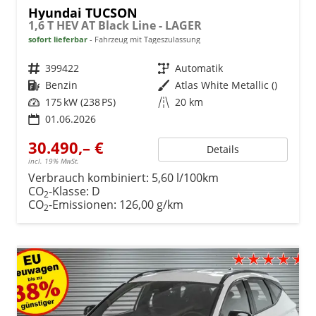
Hyundai TUCSON
1,6 T HEV AT Black Line - LAGER
sofort lieferbar
Fahrzeug mit Tageszulassung
Fahrzeugnr.
399422
Getriebe
Automatik
Kraftstoff
Benzin
Außenfarbe
Atlas White Metallic ()
Leistung
175 kW (238 PS)
Kilometerstand
20 km
01.06.2026
30.490,– €
Details
incl. 19% MwSt.
Verbrauch kombiniert:
5,60 l/100km
CO
-Klasse:
D
2
CO
-Emissionen:
126,00 g/km
2