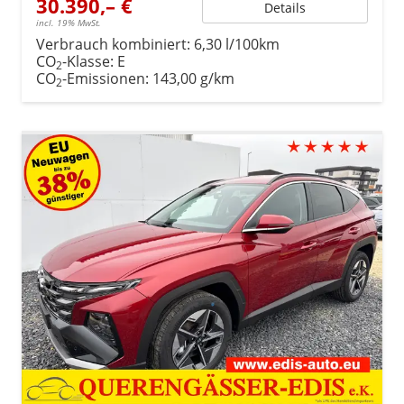
30.390,– €
Details
incl. 19% MwSt.
Verbrauch kombiniert:
6,30 l/100km
CO
-Klasse:
E
2
CO
-Emissionen:
143,00 g/km
2