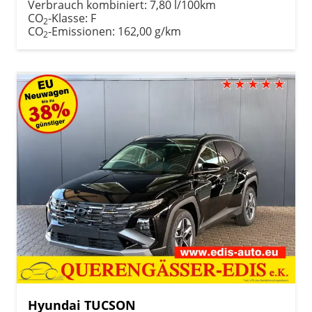
Verbrauch kombiniert:
7,80 l/100km
CO
-Klasse:
F
2
CO
-Emissionen:
162,00 g/km
2
Hyundai TUCSON