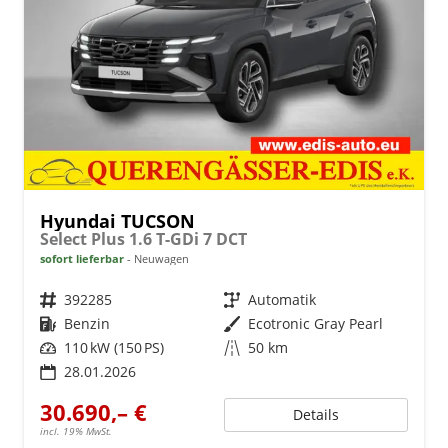
Hyundai TUCSON
Select Plus 1.6 T-GDi 7 DCT
sofort lieferbar
Neuwagen
Fahrzeugnr.
392285
Getriebe
Automatik
Kraftstoff
Benzin
Außenfarbe
Ecotronic Gray Pearl
Leistung
110 kW (150 PS)
Kilometerstand
50 km
28.01.2026
30.690,– €
Details
incl. 19% MwSt.