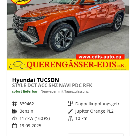
Hyundai TUCSON
STYLE DCT ACC SHZ NAVI PDC RFK
sofort lieferbar
Neuwagen mit Tageszulassung
Fahrzeugnr.
339462
Getriebe
Doppelkupplungsgetriebe (DSG)
Kraftstoff
Benzin
Außenfarbe
Jupiter Orange PL2
Leistung
117 kW (160 PS)
Kilometerstand
10 km
19.09.2025