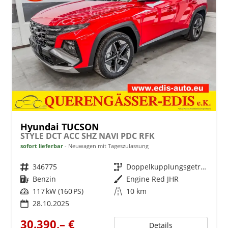
Hyundai TUCSON
STYLE DCT ACC SHZ NAVI PDC RFK
sofort lieferbar
Neuwagen mit Tageszulassung
Fahrzeugnr.
346775
Getriebe
Doppelkupplungsgetriebe (DSG)
Kraftstoff
Benzin
Außenfarbe
Engine Red JHR
Leistung
117 kW (160 PS)
Kilometerstand
10 km
28.10.2025
30.390,– €
Details