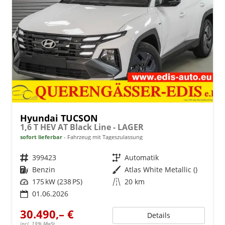
Hyundai TUCSON
1,6 T HEV AT Black Line - LAGER
sofort lieferbar
Fahrzeug mit Tageszulassung
Fahrzeugnr.
399423
Getriebe
Automatik
Kraftstoff
Benzin
Außenfarbe
Atlas White Metallic ()
Leistung
175 kW (238 PS)
Kilometerstand
20 km
01.06.2026
30.490,– €
Details
incl. 19% MwSt.