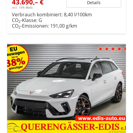
43.690,– €
Details
incl. 19% MwSt.
Verbrauch kombiniert:
8,40 l/100km
CO
-Klasse:
G
2
CO
-Emissionen:
191,00 g/km
2