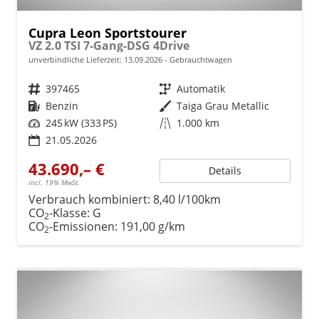
Cupra Leon Sportstourer
VZ 2.0 TSI 7-Gang-DSG 4Drive
unverbindliche Lieferzeit:
13.09.2026
Gebrauchtwagen
Fahrzeugnr.
397465
Getriebe
Automatik
Kraftstoff
Benzin
Außenfarbe
Taiga Grau Metallic
Leistung
245 kW (333 PS)
Kilometerstand
1.000 km
21.05.2026
43.690,– €
Details
incl. 19% MwSt.
Verbrauch kombiniert:
8,40 l/100km
CO
-Klasse:
G
2
CO
-Emissionen:
191,00 g/km
2