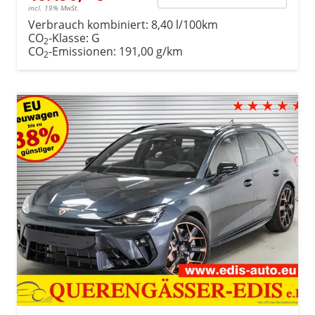
incl. 19% MwSt.
Verbrauch kombiniert:
8,40 l/100km
CO
-Klasse:
G
2
CO
-Emissionen:
191,00 g/km
2