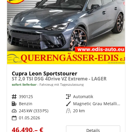
Cupra Leon Sportstourer
ST 2,0 TSI DSG 4Drive VZ Extreme - LAGER
sofort lieferbar
Fahrzeug mit Tageszulassung
Fahrzeugnr.
390125
Getriebe
Automatik
Kraftstoff
Benzin
Außenfarbe
Magnetic Grau Metallic (S7)
Leistung
245 kW (333 PS)
Kilometerstand
20 km
01.05.2026
46.490,– €
Details