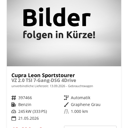
Cupra Leon Sportstourer
VZ 2.0 TSI 7-Gang-DSG 4Drive
unverbindliche Lieferzeit:
13.09.2026
Gebrauchtwagen
Fahrzeugnr.
397466
Getriebe
Automatik
Kraftstoff
Benzin
Außenfarbe
Graphene Grau
Leistung
245 kW (333 PS)
Kilometerstand
1.000 km
21.05.2026