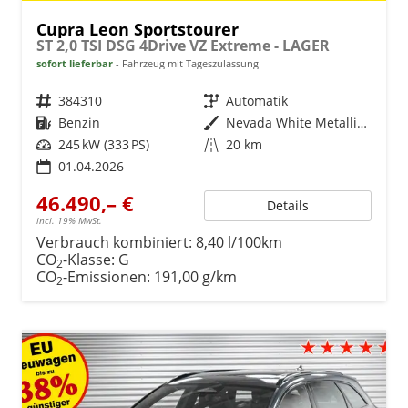
Cupra Leon Sportstourer
ST 2,0 TSI DSG 4Drive VZ Extreme - LAGER
sofort lieferbar
Fahrzeug mit Tageszulassung
Fahrzeugnr.
384310
Getriebe
Automatik
Kraftstoff
Benzin
Außenfarbe
Nevada White Metallic (2Y)
Leistung
245 kW (333 PS)
Kilometerstand
20 km
01.04.2026
46.490,– €
Details
incl. 19% MwSt.
Verbrauch kombiniert:
8,40 l/100km
CO
-Klasse:
G
2
CO
-Emissionen:
191,00 g/km
2