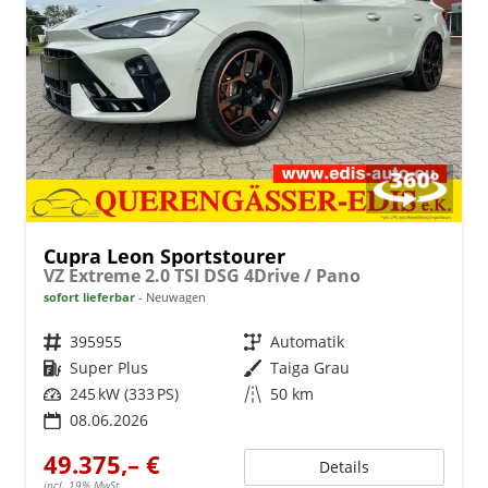
Cupra Leon Sportstourer
VZ Extreme 2.0 TSI DSG 4Drive / Pano
sofort lieferbar
Neuwagen
Fahrzeugnr.
395955
Getriebe
Automatik
Kraftstoff
Super Plus
Außenfarbe
Taiga Grau
Leistung
245 kW (333 PS)
Kilometerstand
50 km
08.06.2026
49.375,– €
Details
incl. 19% MwSt.