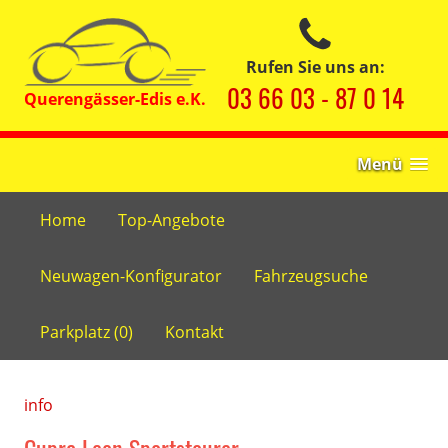
Rufen Sie uns an:
03 66 03 - 87 0 14
Menü
Home
Top-Angebote
Neuwagen-Konfigurator
Fahrzeugsuche
Parkplatz (
0
)
Kontakt
info