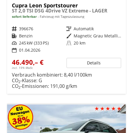
Cupra Leon Sportstourer
ST 2,0 TSI DSG 4Drive VZ Extreme - LAGER
sofort lieferbar
Fahrzeug mit Tageszulassung
Fahrzeugnr.
396676
Getriebe
Automatik
Kraftstoff
Benzin
Außenfarbe
Magnetic Grau Metallic (S7)
Leistung
245 kW (333 PS)
Kilometerstand
20 km
01.04.2026
46.490,– €
Details
incl. 19% MwSt.
Verbrauch kombiniert:
8,40 l/100km
CO
-Klasse:
G
2
CO
-Emissionen:
191,00 g/km
2