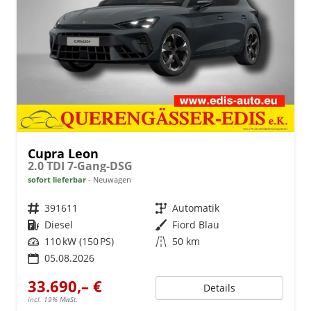
Cupra Leon
2.0 TDI 7-Gang-DSG
sofort lieferbar
Neuwagen
Fahrzeugnr.
391611
Getriebe
Automatik
Kraftstoff
Diesel
Außenfarbe
Fiord Blau
Leistung
110 kW (150 PS)
Kilometerstand
50 km
05.08.2026
33.690,– €
Details
incl. 19% MwSt.