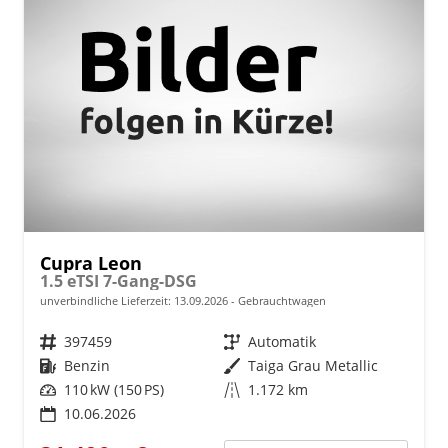
Cupra Leon
1.5 eTSI 7-Gang-DSG
unverbindliche Lieferzeit:
13.09.2026
Gebrauchtwagen
Fahrzeugnr.
397459
Getriebe
Automatik
Kraftstoff
Benzin
Außenfarbe
Taiga Grau Metallic
Leistung
110 kW (150 PS)
Kilometerstand
1.172 km
10.06.2026