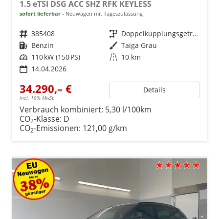
1.5 eTSI DSG ACC SHZ RFK KEYLESS
sofort lieferbar
Neuwagen mit Tageszulassung
Fahrzeugnr.
385408
Getriebe
Doppelkupplungsgetriebe (DSG)
Kraftstoff
Benzin
Außenfarbe
Taiga Grau
Leistung
110 kW (150 PS)
Kilometerstand
10 km
14.04.2026
34.290,– €
Details
incl. 19% MwSt.
Verbrauch kombiniert:
5,30 l/100km
CO
-Klasse:
D
2
CO
-Emissionen:
121,00 g/km
2