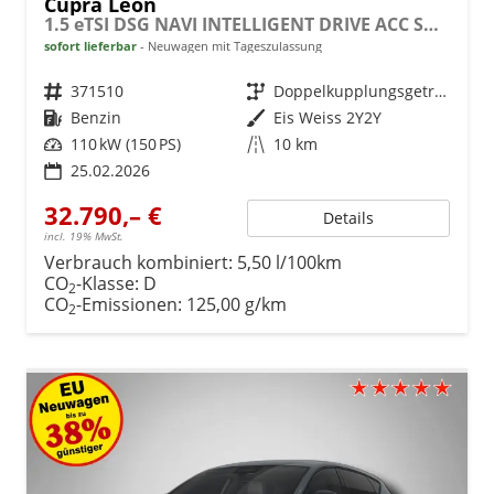
Cupra Leon
1.5 eTSI DSG NAVI INTELLIGENT DRIVE ACC SHZ KEYLESS
sofort lieferbar
Neuwagen mit Tageszulassung
Fahrzeugnr.
371510
Getriebe
Doppelkupplungsgetriebe (DSG)
Kraftstoff
Benzin
Außenfarbe
Eis Weiss 2Y2Y
Leistung
110 kW (150 PS)
Kilometerstand
10 km
25.02.2026
32.790,– €
Details
incl. 19% MwSt.
Verbrauch kombiniert:
5,50 l/100km
CO
-Klasse:
D
2
CO
-Emissionen:
125,00 g/km
2