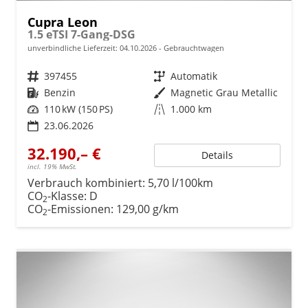
Cupra Leon
1.5 eTSI 7-Gang-DSG
unverbindliche Lieferzeit:
04.10.2026
Gebrauchtwagen
Fahrzeugnr.
397455
Getriebe
Automatik
Kraftstoff
Benzin
Außenfarbe
Magnetic Grau Metallic
Leistung
110 kW (150 PS)
Kilometerstand
1.000 km
23.06.2026
32.190,– €
Details
incl. 19% MwSt.
Verbrauch kombiniert:
5,70 l/100km
CO
-Klasse:
D
2
CO
-Emissionen:
129,00 g/km
2