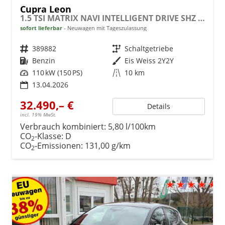
Cupra Leon
1.5 TSI MATRIX NAVI INTELLIGENT DRIVE SHZ KEYLESS
sofort lieferbar
Neuwagen mit Tageszulassung
Fahrzeugnr.
389882
Getriebe
Schaltgetriebe
Kraftstoff
Benzin
Außenfarbe
Eis Weiss 2Y2Y
Leistung
110 kW (150 PS)
Kilometerstand
10 km
13.04.2026
32.490,– €
Details
incl. 19% MwSt.
Verbrauch kombiniert:
5,80 l/100km
CO
-Klasse:
D
2
CO
-Emissionen:
131,00 g/km
2