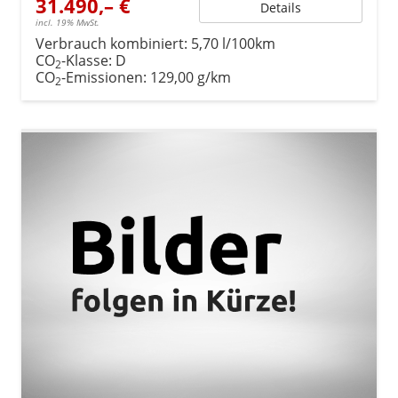
31.490,– €
Details
incl. 19% MwSt.
Verbrauch kombiniert:
5,70 l/100km
CO
-Klasse:
D
2
CO
-Emissionen:
129,00 g/km
2