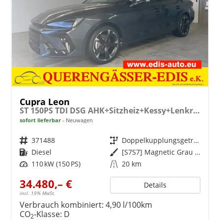
Cupra Leon
ST 150PS TDI DSG AHK+Sitzheiz+Kessy+Lenkradheiz+eHeck+Kamera+Alu18
sofort lieferbar
Neuwagen
Fahrzeugnr.
371488
Getriebe
Doppelkupplungsgetriebe (DSG)
Kraftstoff
Diesel
Außenfarbe
[S7S7] Magnetic Grau Metallic
Leistung
110 kW (150 PS)
Kilometerstand
20 km
34.480,– €
Details
incl. 19% MwSt.
Verbrauch kombiniert:
4,90 l/100km
CO
-Klasse:
D
2