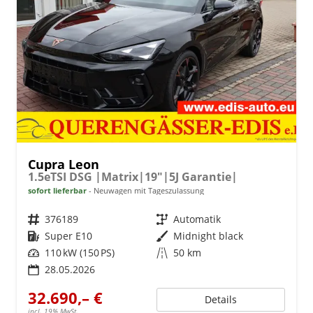
Cupra Leon
1.5eTSI DSG |Matrix|19"|5J Garantie|
sofort lieferbar
Neuwagen mit Tageszulassung
Fahrzeugnr.
376189
Getriebe
Automatik
Kraftstoff
Super E10
Außenfarbe
Midnight black
Leistung
110 kW (150 PS)
Kilometerstand
50 km
28.05.2026
32.690,– €
Details
incl. 19% MwSt.