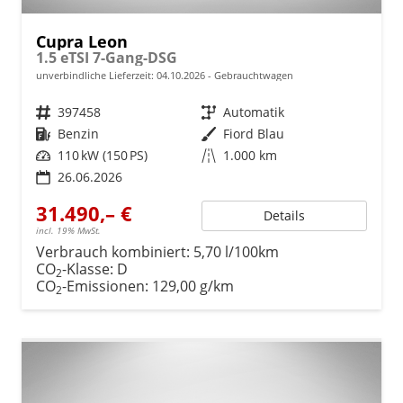
Cupra Leon
1.5 eTSI 7-Gang-DSG
unverbindliche Lieferzeit:
04.10.2026
Gebrauchtwagen
Fahrzeugnr.
397458
Getriebe
Automatik
Kraftstoff
Benzin
Außenfarbe
Fiord Blau
Leistung
110 kW (150 PS)
Kilometerstand
1.000 km
26.06.2026
31.490,– €
Details
incl. 19% MwSt.
Verbrauch kombiniert:
5,70 l/100km
CO
-Klasse:
D
2
CO
-Emissionen:
129,00 g/km
2