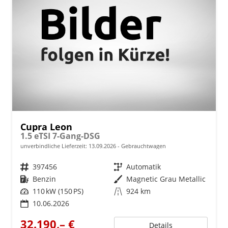
Cupra Leon
1.5 eTSI 7-Gang-DSG
unverbindliche Lieferzeit:
13.09.2026
Gebrauchtwagen
Fahrzeugnr.
397456
Getriebe
Automatik
Kraftstoff
Benzin
Außenfarbe
Magnetic Grau Metallic
Leistung
110 kW (150 PS)
Kilometerstand
924 km
10.06.2026
32.190,– €
Details