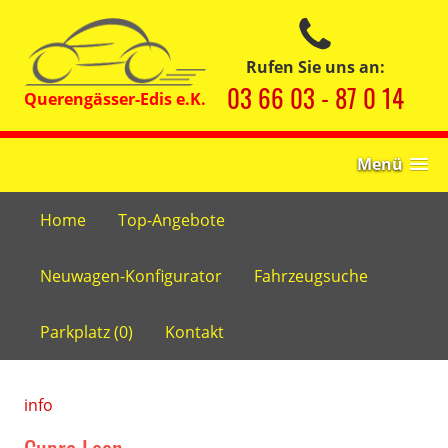
Rufen Sie uns an:
03 66 03 - 87 0 14
Menü
Home
Top-Angebote
Neuwagen-Konfigurator
Fahrzeugsuche
Parkplatz (
0
)
Kontakt
info