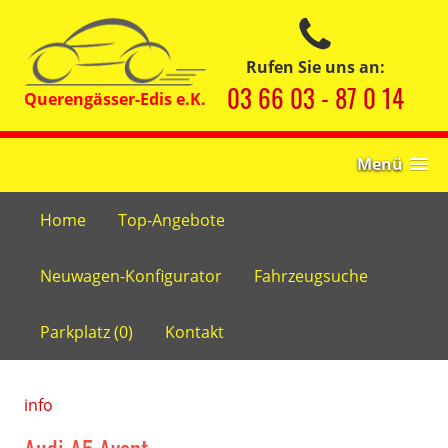
Rufen Sie uns an:
03 66 03 - 87 0 14
Menü
Home
Top-Angebote
Neuwagen-Konfigurator
Fahrzeugsuche
Parkplatz (
0
)
Kontakt
info