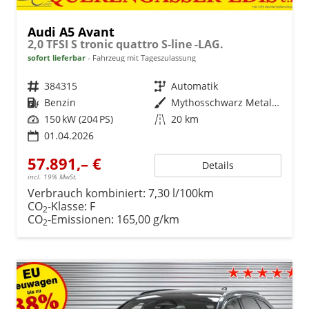
Audi A5 Avant
2,0 TFSI S tronic quattro S-line -LAG.
sofort lieferbar
Fahrzeug mit Tageszulassung
Fahrzeugnr.
384315
Getriebe
Automatik
Kraftstoff
Benzin
Außenfarbe
Mythosschwarz Metallic (0E)
Leistung
150 kW (204 PS)
Kilometerstand
20 km
01.04.2026
57.891,– €
Details
incl. 19% MwSt.
Verbrauch kombiniert:
7,30 l/100km
CO
-Klasse:
F
2
CO
-Emissionen:
165,00 g/km
2