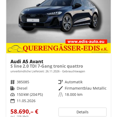
Audi A5 Avant
S line 2.0 TDI 7-Gang tronic quattro
unverbindliche Lieferzeit:
26.11.2026
Gebrauchtwagen
Fahrzeugnr.
385085
Getriebe
Automatik
Kraftstoff
Diesel
Außenfarbe
Firmamentblau Metallic
Leistung
150 kW (204 PS)
Kilometerstand
18.000 km
11.05.2026
58.690,– €
Details
incl. 19% MwSt.