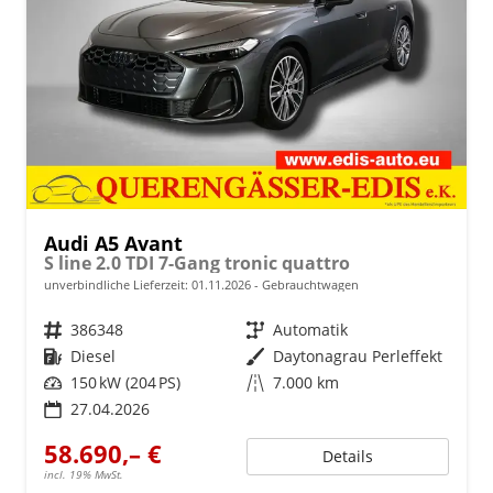
Audi A5 Avant
S line 2.0 TDI 7-Gang tronic quattro
unverbindliche Lieferzeit:
01.11.2026
Gebrauchtwagen
Fahrzeugnr.
386348
Getriebe
Automatik
Kraftstoff
Diesel
Außenfarbe
Daytonagrau Perleffekt
Leistung
150 kW (204 PS)
Kilometerstand
7.000 km
27.04.2026
58.690,– €
Details
incl. 19% MwSt.