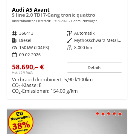
Audi A5 Avant
S line 2.0 TDI 7-Gang tronic quattro
unverbindliche Lieferzeit:
19.09.2026
Gebrauchtwagen
Fahrzeugnr.
366413
Getriebe
Automatik
Kraftstoff
Diesel
Außenfarbe
Mythosschwarz Metallic
Leistung
150 kW (204 PS)
Kilometerstand
8.000 km
09.02.2026
58.690,– €
Details
incl. 19% MwSt.
Verbrauch kombiniert:
5,90 l/100km
CO
-Klasse:
E
2
CO
-Emissionen:
154,00 g/km
2