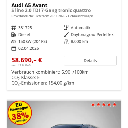
Audi A5 Avant
S line 2.0 TDI 7-Gang tronic quattro
unverbindliche Lieferzeit:
20.11.2026
Gebrauchtwagen
Fahrzeugnr.
381725
Getriebe
Automatik
Kraftstoff
Diesel
Außenfarbe
Daytonagrau Perleffekt
Leistung
150 kW (204 PS)
Kilometerstand
8.000 km
02.04.2026
58.690,– €
Details
incl. 19% MwSt.
Verbrauch kombiniert:
5,90 l/100km
CO
-Klasse:
E
2
CO
-Emissionen:
154,00 g/km
2