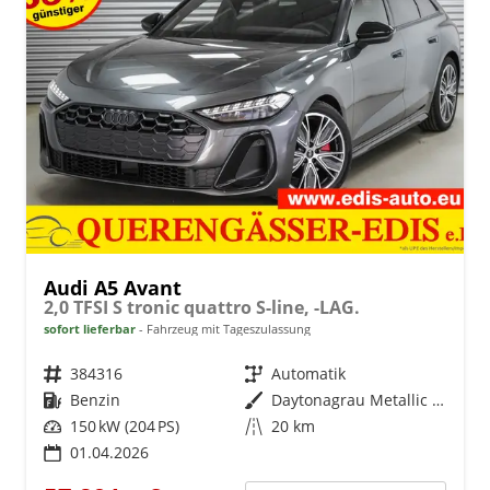
Audi A5 Avant
2,0 TFSI S tronic quattro S-line, -LAG.
sofort lieferbar
Fahrzeug mit Tageszulassung
Fahrzeugnr.
384316
Getriebe
Automatik
Kraftstoff
Benzin
Außenfarbe
Daytonagrau Metallic (6Y)
Leistung
150 kW (204 PS)
Kilometerstand
20 km
01.04.2026