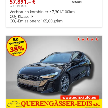
57.891,– €
Details
incl. 19% MwSt.
Verbrauch kombiniert:
7,30 l/100km
CO
-Klasse:
F
2
CO
-Emissionen:
165,00 g/km
2