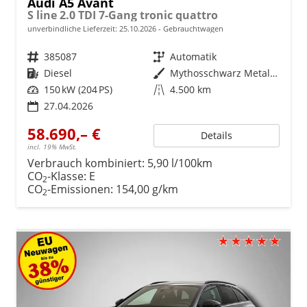
Audi A5 Avant
S line 2.0 TDI 7-Gang tronic quattro
unverbindliche Lieferzeit:
25.10.2026
Gebrauchtwagen
Fahrzeugnr.
385087
Getriebe
Automatik
Kraftstoff
Diesel
Außenfarbe
Mythosschwarz Metallic
Leistung
150 kW (204 PS)
Kilometerstand
4.500 km
27.04.2026
58.690,– €
Details
incl. 19% MwSt.
Verbrauch kombiniert:
5,90 l/100km
CO
-Klasse:
E
2
CO
-Emissionen:
154,00 g/km
2