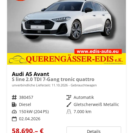
Audi A5 Avant
S line 2.0 TDI 7-Gang tronic quattro
unverbindliche Lieferzeit:
11.10.2026
Gebrauchtwagen
Fahrzeugnr.
380457
Getriebe
Automatik
Kraftstoff
Diesel
Außenfarbe
Gletscherweiß Metallic
Leistung
150 kW (204 PS)
Kilometerstand
7.000 km
02.04.2026
58.690,– €
Details