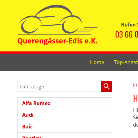
Rufen 
03 66 0
Home
Top-Ange
Fahrzeugnr.
in
H
Alfa Romeo
Hi
Audi
Si
du
Baic