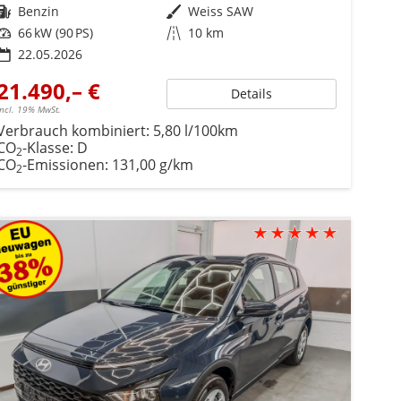
Kraftstoff
Benzin
Außenfarbe
Weiss SAW
Leistung
66 kW (90 PS)
Kilometerstand
10 km
22.05.2026
21.490,– €
Details
incl. 19% MwSt.
Verbrauch kombiniert:
5,80 l/100km
CO
-Klasse:
D
2
CO
-Emissionen:
131,00 g/km
2