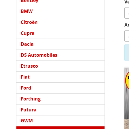
Bentley
Ve
BMW
Citroën
A
Cupra
Dacia
DS Automobiles
Etrusco
Fiat
Ford
Forthing
Futura
GWM