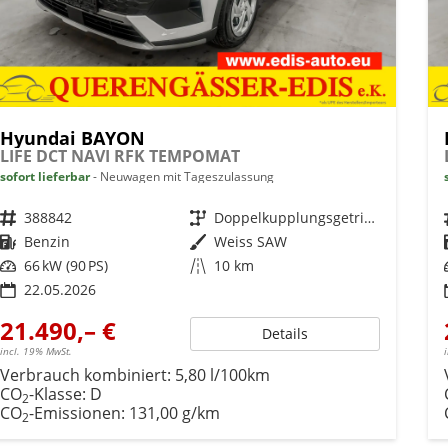
Hyundai BAYON
LIFE DCT NAVI RFK TEMPOMAT
sofort lieferbar
Neuwagen mit Tageszulassung
Fahrzeugnr.
388842
Getriebe
Doppelkupplungsgetriebe (DSG)
Kraftstoff
Benzin
Außenfarbe
Weiss SAW
Leistung
66 kW (90 PS)
Kilometerstand
10 km
22.05.2026
21.490,– €
Details
incl. 19% MwSt.
Verbrauch kombiniert:
5,80 l/100km
CO
-Klasse:
D
2
CO
-Emissionen:
131,00 g/km
2