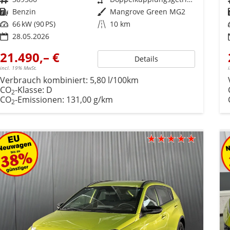
Kraftstoff
Benzin
Außenfarbe
Mangrove Green MG2
Leistung
66 kW (90 PS)
Kilometerstand
10 km
28.05.2026
21.490,– €
Details
incl. 19% MwSt.
Verbrauch kombiniert:
5,80 l/100km
CO
-Klasse:
D
2
CO
-Emissionen:
131,00 g/km
2