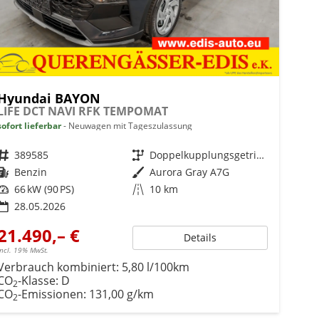
Hyundai BAYON
LIFE DCT NAVI RFK TEMPOMAT
sofort lieferbar
Neuwagen mit Tageszulassung
Fahrzeugnr.
389585
Getriebe
Doppelkupplungsgetriebe (DSG)
Kraftstoff
Benzin
Außenfarbe
Aurora Gray A7G
Leistung
66 kW (90 PS)
Kilometerstand
10 km
28.05.2026
21.490,– €
Details
incl. 19% MwSt.
Verbrauch kombiniert:
5,80 l/100km
CO
-Klasse:
D
2
CO
-Emissionen:
131,00 g/km
2