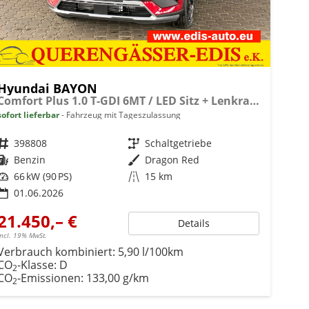
Hyundai BAYON
Comfort Plus 1.0 T-GDI 6MT / LED Sitz + Lenkradheizung Navi Tempomat Alu 16"
sofort lieferbar
Fahrzeug mit Tageszulassung
Fahrzeugnr.
398808
Getriebe
Schaltgetriebe
Kraftstoff
Benzin
Außenfarbe
Dragon Red
Leistung
66 kW (90 PS)
Kilometerstand
15 km
01.06.2026
21.450,– €
Details
incl. 19% MwSt.
Verbrauch kombiniert:
5,90 l/100km
CO
-Klasse:
D
2
CO
-Emissionen:
133,00 g/km
2