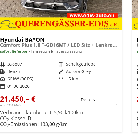
Hyundai BAYON
Comfort Plus 1.0 T-GDI 6MT / LED Sitz + Lenkradheizung Navi Tempomat Alu 16"
sofort lieferbar
Fahrzeug mit Tageszulassung
Fahrzeugnr.
398807
Getriebe
Schaltgetriebe
Kraftstoff
Benzin
Außenfarbe
Aurora Grey
Leistung
66 kW (90 PS)
Kilometerstand
15 km
01.06.2026
21.450,– €
Details
incl. 19% MwSt.
Verbrauch kombiniert:
5,90 l/100km
CO
-Klasse:
D
2
CO
-Emissionen:
133,00 g/km
2