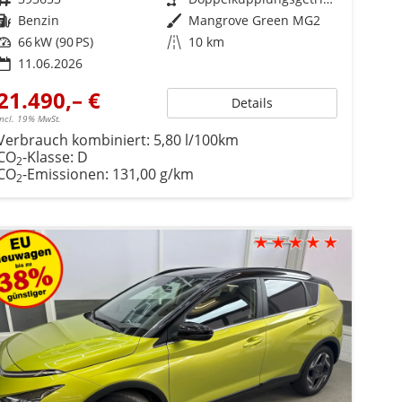
Kraftstoff
Benzin
Außenfarbe
Mangrove Green MG2
Leistung
66 kW (90 PS)
Kilometerstand
10 km
11.06.2026
21.490,– €
Details
incl. 19% MwSt.
Verbrauch kombiniert:
5,80 l/100km
CO
-Klasse:
D
2
CO
-Emissionen:
131,00 g/km
2