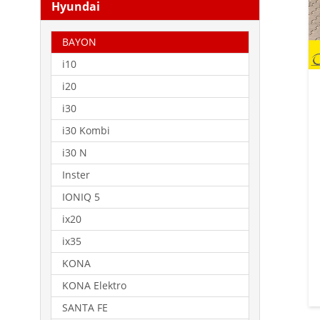
Hyundai
BAYON
i10
i20
i30
i30 Kombi
i30 N
Inster
IONIQ 5
ix20
ix35
KONA
KONA Elektro
SANTA FE