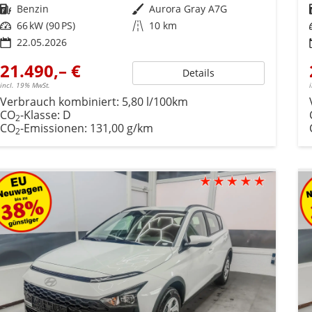
Kraftstoff
Benzin
Außenfarbe
Aurora Gray A7G
Leistung
66 kW (90 PS)
Kilometerstand
10 km
22.05.2026
21.490,– €
Details
incl. 19% MwSt.
Verbrauch kombiniert:
5,80 l/100km
CO
-Klasse:
D
2
CO
-Emissionen:
131,00 g/km
2