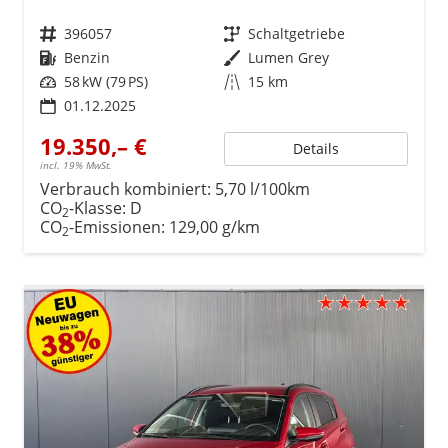
Fahrzeugnr.
396057
Getriebe
Schaltgetriebe
Kraftstoff
Benzin
Außenfarbe
Lumen Grey
Leistung
58 kW (79 PS)
Kilometerstand
15 km
01.12.2025
19.350,– €
Details
incl. 19% MwSt.
Verbrauch kombiniert:
5,70 l/100km
CO
-Klasse:
D
2
CO
-Emissionen:
129,00 g/km
2