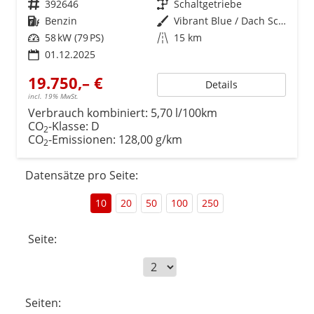
Fahrzeugnr.
392646
Getriebe
Schaltgetriebe
Kraftstoff
Benzin
Außenfarbe
Vibrant Blue / Dach Schwarz
Leistung
58 kW (79 PS)
Kilometerstand
15 km
01.12.2025
19.750,– €
Details
incl. 19% MwSt.
Verbrauch kombiniert:
5,70 l/100km
CO
-Klasse:
D
2
CO
-Emissionen:
128,00 g/km
2
Datensätze pro Seite:
10
20
50
100
250
Seite:
Seiten: