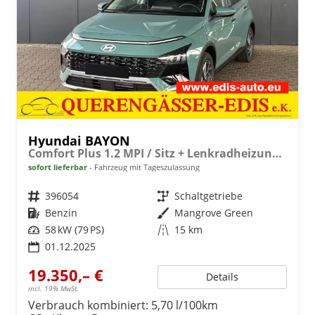
Hyundai BAYON
Comfort Plus 1.2 MPI / Sitz + Lenkradheizung PDC V&H Kamera LED Tempomat Keyless Alu 16"
sofort lieferbar
Fahrzeug mit Tageszulassung
Fahrzeugnr.
396054
Getriebe
Schaltgetriebe
Kraftstoff
Benzin
Außenfarbe
Mangrove Green
Leistung
58 kW (79 PS)
Kilometerstand
15 km
01.12.2025
19.350,– €
Details
incl. 19% MwSt.
Verbrauch kombiniert:
5,70 l/100km