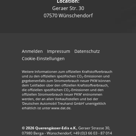
Location:
Geraer Str. 30
07570 Wünschendorf
Anmelden
Impressum
Datenschutz
Cookie-Einstellungen
Weitere Informationen zum offiziellen Kraftstoffverbrauch
und zu den offiziellen spezifischen CO
-Emissionen und
2
gegebenenfalls zum Stromverbrauch neuer PKW können
dem 'Leitfaden über den offiziellen Kraftstoffverbrauch,
die offiziellen spezifischen CO
-Emissionen und den
2
offiziellen Stromverbrauch neuer PKW' entnommen
werden, der an allen Verkaufsstellen und bei der
'Deutschen Automobil Treuhand GmbH' unentgeltlich
erhältlich ist unter www.dat.de.
© 2026
Querengässer-Edis e.K.
,
Geraer Strasse 30
,
07980
Berga - Wünschendorf,
+49 (0)3 66 03 - 87 014