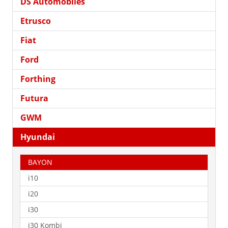
DS Automobiles
Etrusco
Fiat
Ford
Forthing
Futura
GWM
Hyundai
BAYON
i10
i20
i30
i30 Kombi