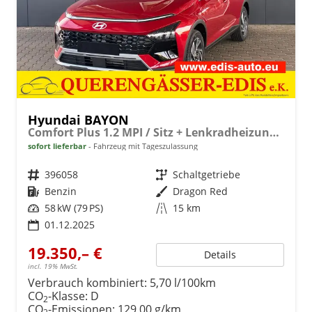
Hyundai BAYON
Comfort Plus 1.2 MPI / Sitz + Lenkradheizung PDC V&H Kamera LED Tempomat Keyless Alu 16"
sofort lieferbar
Fahrzeug mit Tageszulassung
Fahrzeugnr.
396058
Getriebe
Schaltgetriebe
Kraftstoff
Benzin
Außenfarbe
Dragon Red
Leistung
58 kW (79 PS)
Kilometerstand
15 km
01.12.2025
19.350,– €
Details
incl. 19% MwSt.
Verbrauch kombiniert:
5,70 l/100km
CO
-Klasse:
D
2
CO
-Emissionen:
129,00 g/km