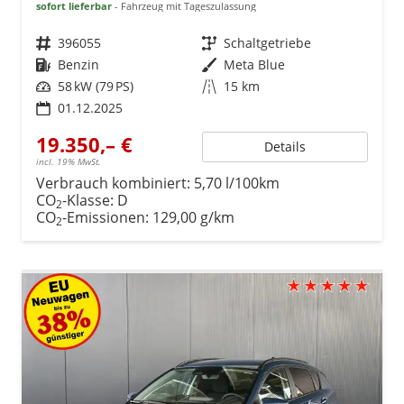
sofort lieferbar
Fahrzeug mit Tageszulassung
Fahrzeugnr.
396055
Getriebe
Schaltgetriebe
Kraftstoff
Benzin
Außenfarbe
Meta Blue
Leistung
58 kW (79 PS)
Kilometerstand
15 km
01.12.2025
19.350,– €
Details
incl. 19% MwSt.
Verbrauch kombiniert:
5,70 l/100km
CO
-Klasse:
D
2
CO
-Emissionen:
129,00 g/km
2