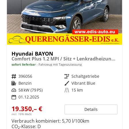
Hyundai BAYON
Comfort Plus 1.2 MPI / Sitz + Lenkradheizung PDC V&H Kamera LED Tempomat Keyless Alu 16"
sofort lieferbar
Fahrzeug mit Tageszulassung
Fahrzeugnr.
396056
Getriebe
Schaltgetriebe
Kraftstoff
Benzin
Außenfarbe
Vibrant Blue
Leistung
58 kW (79 PS)
Kilometerstand
15 km
01.12.2025
19.350,– €
Details
incl. 19% MwSt.
Verbrauch kombiniert:
5,70 l/100km
CO
-Klasse:
D
2