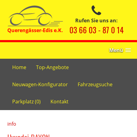
Rufen Sie uns an:
03 66 03 - 87 0 14
Menü
Home
Top-Angebote
Neuwagen-Konfigurator
Fahrzeugsuche
Parkplatz (
0
)
Kontakt
info