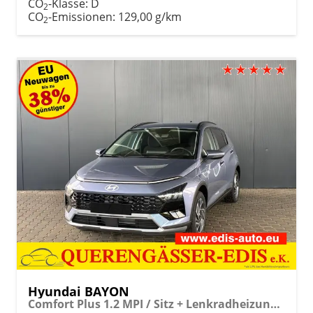
CO
-Klasse:
D
2
CO
-Emissionen:
129,00 g/km
2
Hyundai BAYON
Comfort Plus 1.2 MPI / Sitz + Lenkradheizung PDC V&H Kamera LED Tempomat Keyless Alu 16"