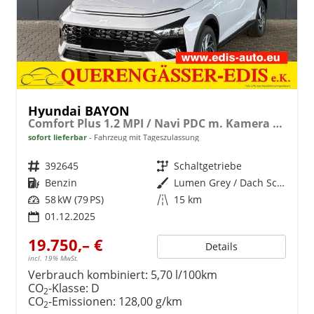
Hyundai BAYON
Comfort Plus 1.2 MPI / Navi PDC m. Kamera Klimaautom./ LED Sitz & Lenkr.Heiz/ Alu16
sofort lieferbar
Fahrzeug mit Tageszulassung
Fahrzeugnr.
392645
Getriebe
Schaltgetriebe
Kraftstoff
Benzin
Außenfarbe
Lumen Grey / Dach Schwarz
Leistung
58 kW (79 PS)
Kilometerstand
15 km
01.12.2025
19.750,– €
Details
incl. 19% MwSt.
Verbrauch kombiniert:
5,70 l/100km
CO
-Klasse:
D
2
CO
-Emissionen:
128,00 g/km
2