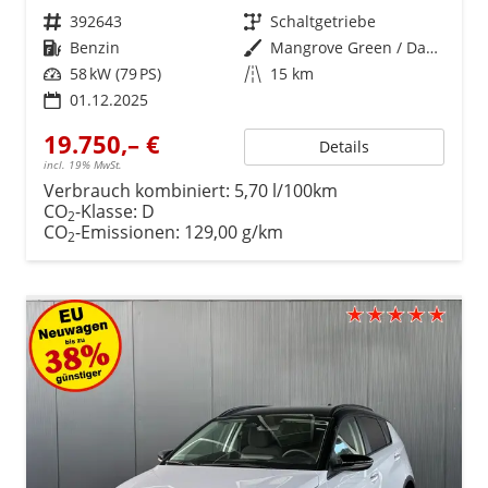
Fahrzeugnr.
392643
Getriebe
Schaltgetriebe
Kraftstoff
Benzin
Außenfarbe
Mangrove Green / Dach Schwarz
Leistung
58 kW (79 PS)
Kilometerstand
15 km
01.12.2025
19.750,– €
Details
incl. 19% MwSt.
Verbrauch kombiniert:
5,70 l/100km
CO
-Klasse:
D
2
CO
-Emissionen:
129,00 g/km
2