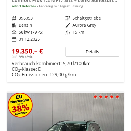
Comfort Plus 1.2 MPI / Sitz + Lenkradheizung PDC V&H Kamera LED Tempomat Keyless Alu 16"
sofort lieferbar
Fahrzeug mit Tageszulassung
Fahrzeugnr.
396053
Getriebe
Schaltgetriebe
Kraftstoff
Benzin
Außenfarbe
Aurora Grey
Leistung
58 kW (79 PS)
Kilometerstand
15 km
01.12.2025
19.350,– €
Details
incl. 19% MwSt.
Verbrauch kombiniert:
5,70 l/100km
CO
-Klasse:
D
2
CO
-Emissionen:
129,00 g/km
2