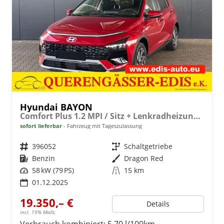
Hyundai BAYON
Comfort Plus 1.2 MPI / Sitz + Lenkradheizung PDC V&H Kamera LED Tempomat Keyless Alu 16"
sofort lieferbar
Fahrzeug mit Tageszulassung
Fahrzeugnr.
396052
Getriebe
Schaltgetriebe
Kraftstoff
Benzin
Außenfarbe
Dragon Red
Leistung
58 kW (79 PS)
Kilometerstand
15 km
01.12.2025
19.350,– €
Details
incl. 19% MwSt.
Verbrauch kombiniert:
5,70 l/100km