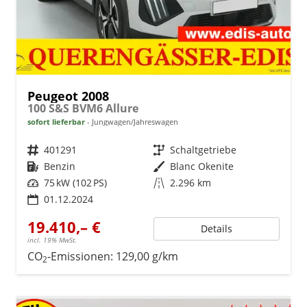
Peugeot 2008
100 S&S BVM6 Allure
sofort lieferbar
Jungwagen/Jahreswagen
Fahrzeugnr.
401291
Getriebe
Schaltgetriebe
Kraftstoff
Benzin
Außenfarbe
Blanc Okenite
Leistung
75 kW (102 PS)
Kilometerstand
2.296 km
01.12.2024
19.410,– €
Details
incl. 19% MwSt.
CO
-Emissionen:
129,00 g/km
2