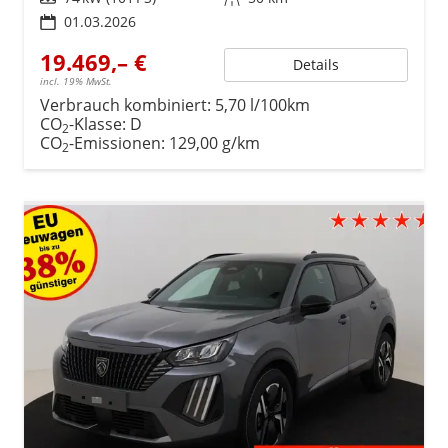
01.03.2026
19.469,– €
Details
incl. 19% MwSt.
Verbrauch kombiniert:
5,70 l/100km
CO
-Klasse:
D
2
CO
-Emissionen:
129,00 g/km
2