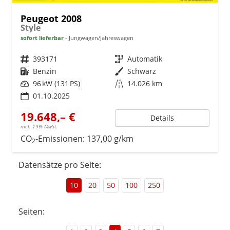
Peugeot 2008
Style
sofort lieferbar
Jungwagen/Jahreswagen
Fahrzeugnr.
393171
Getriebe
Automatik
Kraftstoff
Benzin
Außenfarbe
Schwarz
Leistung
96 kW (131 PS)
Kilometerstand
14.026 km
01.10.2025
19.648,– €
Details
incl. 19% MwSt.
CO
-Emissionen:
137,00 g/km
2
Datensätze pro Seite:
10
20
50
100
250
Seiten: