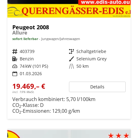
Peugeot 2008
Allure
sofort lieferbar
Jungwagen/Jahreswagen
Fahrzeugnr.
403739
Getriebe
Schaltgetriebe
Kraftstoff
Benzin
Außenfarbe
Selenium Grey
Leistung
74 kW (101 PS)
Kilometerstand
50 km
01.03.2026
19.469,– €
Details
incl. 19% MwSt.
Verbrauch kombiniert:
5,70 l/100km
CO
-Klasse:
D
2
CO
-Emissionen:
129,00 g/km
2