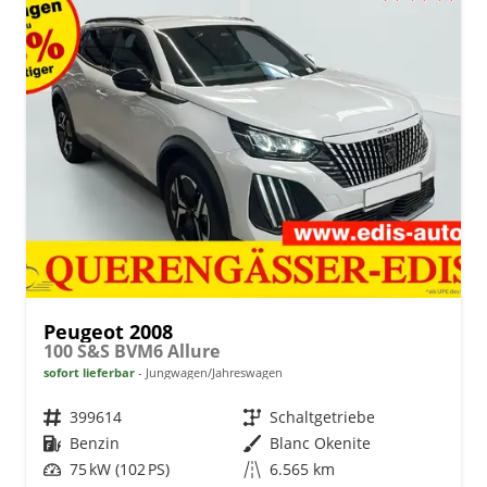
Peugeot 2008
100 S&S BVM6 Allure
sofort lieferbar
Jungwagen/Jahreswagen
Fahrzeugnr.
399614
Getriebe
Schaltgetriebe
Kraftstoff
Benzin
Außenfarbe
Blanc Okenite
Leistung
75 kW (102 PS)
Kilometerstand
6.565 km