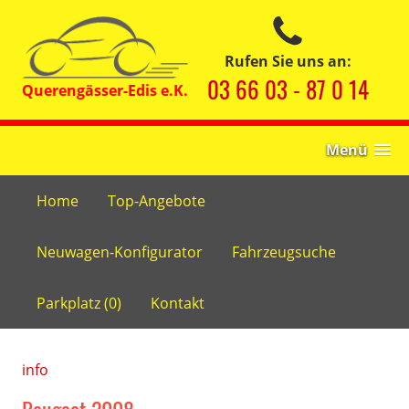
Rufen Sie uns an:
03 66 03 - 87 0 14
Menü
Home
Top-Angebote
Neuwagen-Konfigurator
Fahrzeugsuche
Parkplatz (
0
)
Kontakt
info