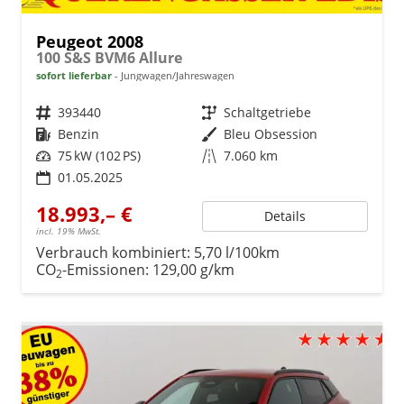
Peugeot 2008
100 S&S BVM6 Allure
sofort lieferbar
Jungwagen/Jahreswagen
Fahrzeugnr.
393440
Getriebe
Schaltgetriebe
Kraftstoff
Benzin
Außenfarbe
Bleu Obsession
Leistung
75 kW (102 PS)
Kilometerstand
7.060 km
01.05.2025
18.993,– €
Details
incl. 19% MwSt.
Verbrauch kombiniert:
5,70 l/100km
CO
-Emissionen:
129,00 g/km
2