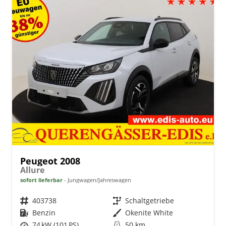
Peugeot 2008
Allure
sofort lieferbar
Jungwagen/Jahreswagen
Fahrzeugnr.
403738
Getriebe
Schaltgetriebe
Kraftstoff
Benzin
Außenfarbe
Okenite White
Leistung
74 kW (101 PS)
Kilometerstand
50 km