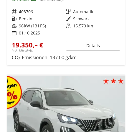
Fahrzeugnr.
403706
Getriebe
Automatik
Kraftstoff
Benzin
Außenfarbe
Schwarz
Leistung
96 kW (131 PS)
Kilometerstand
15.570 km
01.10.2025
19.350,– €
Details
incl. 19% MwSt.
CO
-Emissionen:
137,00 g/km
2