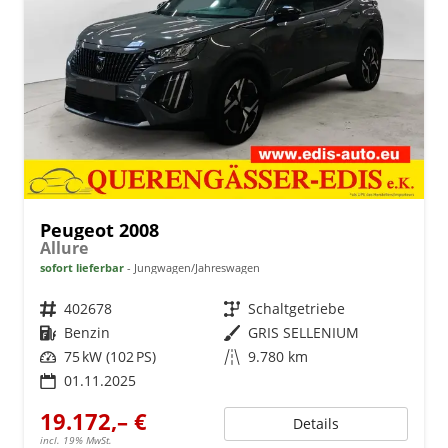
Peugeot 2008
Allure
sofort lieferbar
Jungwagen/Jahreswagen
Fahrzeugnr.
402678
Getriebe
Schaltgetriebe
Kraftstoff
Benzin
Außenfarbe
GRIS SELLENIUM
Leistung
75 kW (102 PS)
Kilometerstand
9.780 km
01.11.2025
19.172,– €
Details
incl. 19% MwSt.