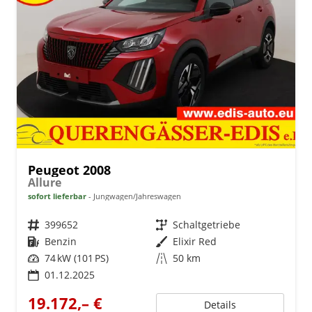
Peugeot 2008
Allure
sofort lieferbar
Jungwagen/Jahreswagen
Fahrzeugnr.
399652
Getriebe
Schaltgetriebe
Kraftstoff
Benzin
Außenfarbe
Elixir Red
Leistung
74 kW (101 PS)
Kilometerstand
50 km
01.12.2025
19.172,– €
Details