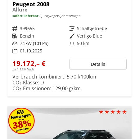
Peugeot 2008
Allure
sofort lieferbar
Jungwagen/Jahreswagen
Fahrzeugnr.
399655
Getriebe
Schaltgetriebe
Kraftstoff
Benzin
Außenfarbe
Vertigo Blue
Leistung
74 kW (101 PS)
Kilometerstand
50 km
01.10.2025
19.172,– €
Details
incl. 19% MwSt.
Verbrauch kombiniert:
5,70 l/100km
CO
-Klasse:
D
2
CO
-Emissionen:
129,00 g/km
2