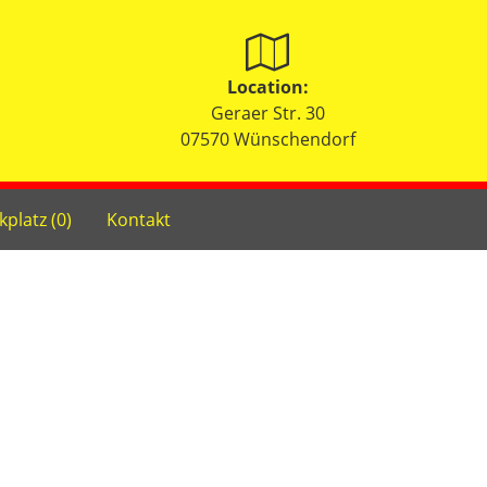
Location:
Geraer Str. 30
07570 Wünschendorf
kplatz (
0
)
Kontakt