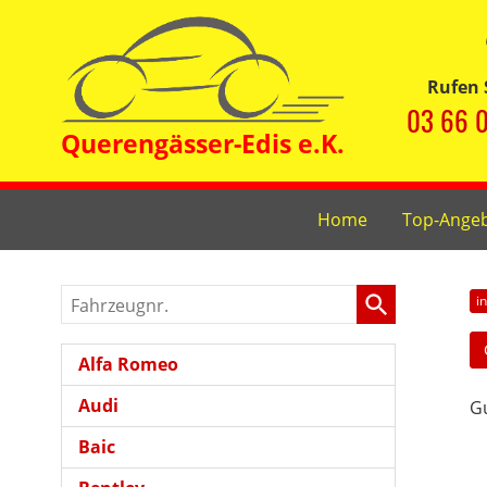
Rufen 
03 66 0
Home
Top-Ange
Fahrzeugnr.
i
Alfa Romeo
Audi
Gu
Baic