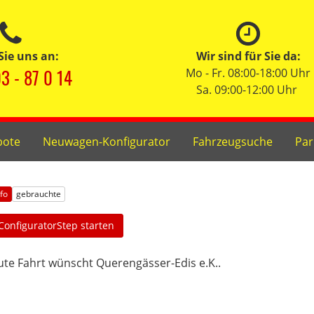
Sie uns an:
Wir sind für Sie da:
3 - 87 0 14
Mo - Fr. 08:00-18:00 Uhr
Sa. 09:00-12:00 Uhr
bote
Neuwagen-Konfigurator
Fahrzeugsuche
Par
nfo
gebrauchte
ConfiguratorStep starten
te Fahrt wünscht Querengässer-Edis e.K..