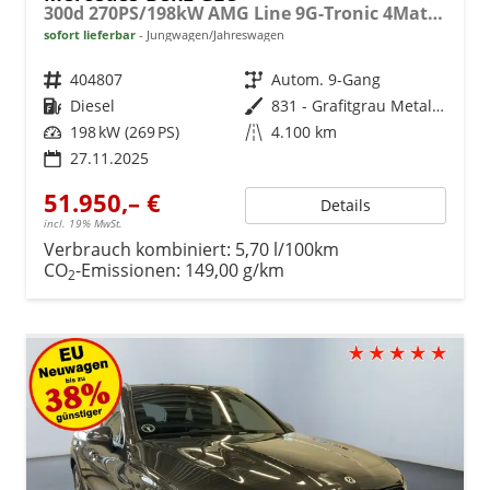
300d 270PS/198kW AMG Line 9G-Tronic 4Matic 2026 +AHK +Fahren Assistent Paket
sofort lieferbar
Jungwagen/Jahreswagen
Fahrzeugnr.
404807
Getriebe
Autom. 9-Gang
Kraftstoff
Diesel
Außenfarbe
831 - Grafitgrau Metalliclack
Leistung
198 kW (269 PS)
Kilometerstand
4.100 km
27.11.2025
51.950,– €
Details
incl. 19% MwSt.
Verbrauch kombiniert:
5,70 l/100km
CO
-Emissionen:
149,00 g/km
2