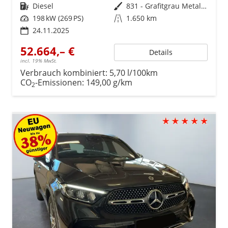
Kraftstoff
Diesel
Außenfarbe
831 - Grafitgrau Metalliclack
Leistung
198 kW (269 PS)
Kilometerstand
1.650 km
24.11.2025
52.664,– €
Details
incl. 19% MwSt.
Verbrauch kombiniert:
5,70 l/100km
CO
-Emissionen:
149,00 g/km
2