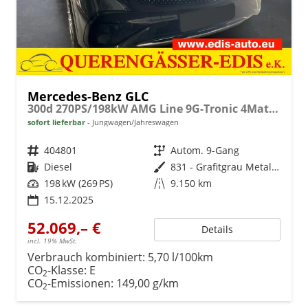
Mercedes-Benz GLC
300d 270PS/198kW AMG Line 9G-Tronic 4Matic 2026 +AHK +Fahren Assistent Paket +Distronic Plus
sofort lieferbar
Jungwagen/Jahreswagen
Fahrzeugnr.
404801
Getriebe
Autom. 9-Gang
Kraftstoff
Diesel
Außenfarbe
831 - Grafitgrau Metalliclack
Leistung
198 kW (269 PS)
Kilometerstand
9.150 km
15.12.2025
52.069,– €
Details
incl. 19% MwSt.
Verbrauch kombiniert:
5,70 l/100km
CO
-Klasse:
E
2
CO
-Emissionen:
149,00 g/km
2