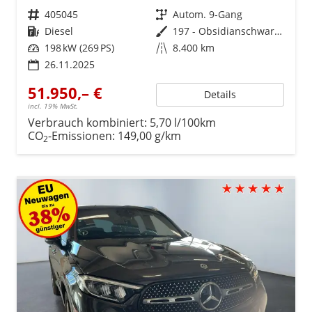
Fahrzeugnr.
405045
Getriebe
Autom. 9-Gang
Kraftstoff
Diesel
Außenfarbe
197 - Obsidianschwarz Metalliclack
Leistung
198 kW (269 PS)
Kilometerstand
8.400 km
26.11.2025
51.950,– €
Details
incl. 19% MwSt.
Verbrauch kombiniert:
5,70 l/100km
CO
-Emissionen:
149,00 g/km
2