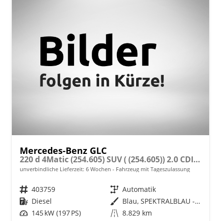
Mercedes-Benz GLC
220 d 4Matic (254.605) SUV ( (254.605)) 2.0 CDI 145kW (197 PS) 9-Stufen Automatikgetriebe
unverbindliche Lieferzeit:
6 Wochen
Fahrzeug mit Tageszulassung
Fahrzeugnr.
403759
Getriebe
Automatik
Kraftstoff
Diesel
Außenfarbe
Blau, SPEKTRALBLAU - METALLICLACK (970)
Leistung
145 kW (197 PS)
Kilometerstand
8.829 km