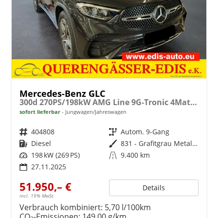
Mercedes-Benz GLC
300d 270PS/198kW AMG Line 9G-Tronic 4Matic 2026 +AHK +Fahren Assistent Paket
sofort lieferbar
Jungwagen/Jahreswagen
Fahrzeugnr.
404808
Getriebe
Autom. 9-Gang
Kraftstoff
Diesel
Außenfarbe
831 - Grafitgrau Metalliclack
Leistung
198 kW (269 PS)
Kilometerstand
9.400 km
27.11.2025
51.950,– €
Details
incl. 19% MwSt.
Verbrauch kombiniert:
5,70 l/100km
CO
-Emissionen:
149,00 g/km