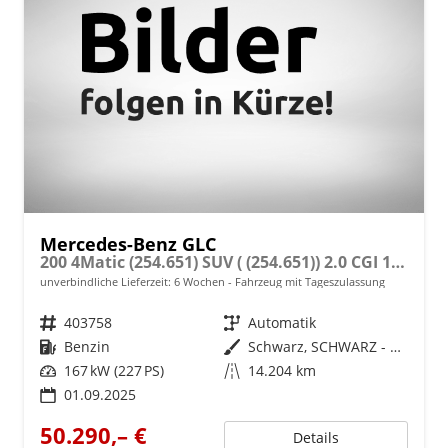
Mercedes-Benz GLC
200 4Matic (254.651) SUV ( (254.651)) 2.0 CGI 150kW (204 PS) 9-Stufen Automatikgetriebe
unverbindliche Lieferzeit:
6 Wochen
Fahrzeug mit Tageszulassung
Fahrzeugnr.
403758
Getriebe
Automatik
Kraftstoff
Benzin
Außenfarbe
Schwarz, SCHWARZ - UNILACK (040)
Leistung
167 kW (227 PS)
Kilometerstand
14.204 km
01.09.2025
50.290,– €
Details