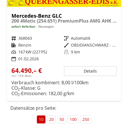
Mercedes-Benz GLC
200 4Matic (254.651) PremiumPlus AMG AHK SitzKlima Burmester
sofort lieferbar
Neuwagen
Fahrzeugnr.
368043
Getriebe
Automatik
Kraftstoff
Benzin
Außenfarbe
OBSIDIANSCHWARZ - METALLICLACK
Leistung
167 kW (227 PS)
Kilometerstand
9 km
01.02.2026
64.490,– €
Details
incl. 19% MwSt.
Verbrauch kombiniert:
8,00 l/100km
CO
-Klasse:
G
2
CO
-Emissionen:
182,00 g/km
2
Datensätze pro Seite:
10
20
50
100
250