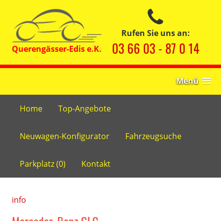
Rufen Sie uns an:
03 66 03 - 87 0 14
Menü
Home
Top-Angebote
Neuwagen-Konfigurator
Fahrzeugsuche
Parkplatz (
0
)
Kontakt
info