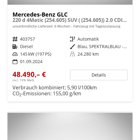
Mercedes-Benz GLC
220 d 4Matic (254.605) SUV ( (254.605)) 2.0 CDI 145kW (197 PS) 9-Stufen Automatikgetriebe
unverbindliche Lieferzeit:
6 Wochen
Fahrzeug mit Tageszulassung
Fahrzeugnr.
403757
Getriebe
Automatik
Kraftstoff
Diesel
Außenfarbe
Blau, SPEKTRALBLAU - METALLICLACK (970)
Leistung
145 kW (197 PS)
Kilometerstand
24.280 km
01.09.2024
48.490,– €
Details
incl. 19% MwSt.
Verbrauch kombiniert:
5,90 l/100km
CO
-Emissionen:
155,00 g/km
2