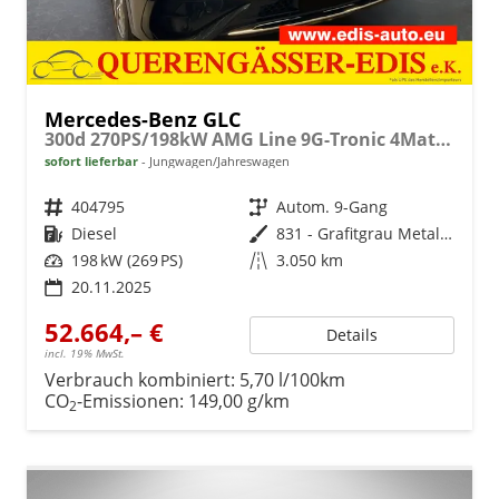
Mercedes-Benz GLC
300d 270PS/198kW AMG Line 9G-Tronic 4Matic 2026 +AHK +AMG-Felgen +Fahren Assistent Paket +Distronic Plus
sofort lieferbar
Jungwagen/Jahreswagen
Fahrzeugnr.
404795
Getriebe
Autom. 9-Gang
Kraftstoff
Diesel
Außenfarbe
831 - Grafitgrau Metalliclack
Leistung
198 kW (269 PS)
Kilometerstand
3.050 km
20.11.2025
52.664,– €
Details
incl. 19% MwSt.
Verbrauch kombiniert:
5,70 l/100km
CO
-Emissionen:
149,00 g/km
2