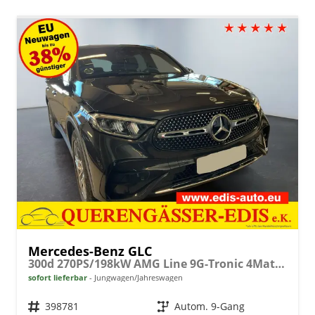
Mercedes-Benz GLC
300d 270PS/198kW AMG Line 9G-Tronic 4Matic 2026 +AHK +AMG-Felgen +Fahren Assistent Paket +Distronic Plus
sofort lieferbar
Jungwagen/Jahreswagen
Fahrzeugnr.
398781
Getriebe
Autom. 9-Gang