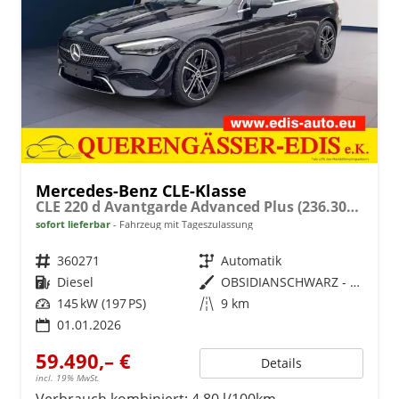
Mercedes-Benz CLE-Klasse
CLE 220 d Avantgarde Advanced Plus (236.304) Coupe 220d Distronic Pano
sofort lieferbar
Fahrzeug mit Tageszulassung
Fahrzeugnr.
360271
Getriebe
Automatik
Kraftstoff
Diesel
Außenfarbe
OBSIDIANSCHWARZ - METALLICLACK
Leistung
145 kW (197 PS)
Kilometerstand
9 km
01.01.2026
59.490,– €
Details
incl. 19% MwSt.
Verbrauch kombiniert:
4,80 l/100km