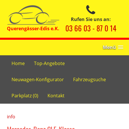
Rufen Sie uns an:
03 66 03 - 87 0 14
Menü
Home
Top-Angebote
Neuwagen-Konfigurator
Fahrzeugsuche
Parkplatz (
0
)
Kontakt
info