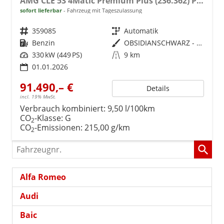
AMG CLE 53 4Matic Premium Plus (236.362) PremiumPlus DiebstahlPlus
sofort lieferbar
Fahrzeug mit Tageszulassung
Fahrzeugnr.
359085
Getriebe
Automatik
Kraftstoff
Benzin
Außenfarbe
OBSIDIANSCHWARZ - METALLICLACK
Leistung
330 kW (449 PS)
Kilometerstand
9 km
01.01.2026
91.490,– €
Details
incl. 19% MwSt.
Verbrauch kombiniert:
9,50 l/100km
CO
-Klasse:
G
2
CO
-Emissionen:
215,00 g/km
2
Fahrzeugnr.
Alfa Romeo
Audi
Baic