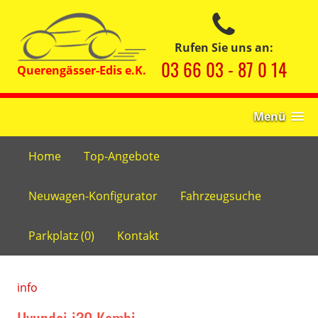
Rufen Sie uns an:
03 66 03 - 87 0 14
Menü
Home
Top-Angebote
Neuwagen-Konfigurator
Fahrzeugsuche
Parkplatz (
0
)
Kontakt
info