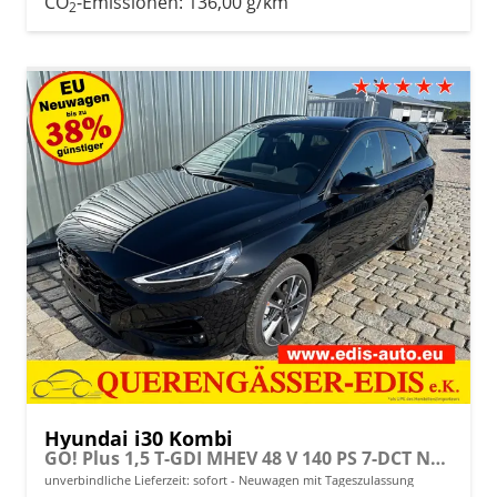
CO
-Emissionen:
136,00 g/km
2
Hyundai i30 Kombi
GO! Plus 1,5 T-GDI MHEV 48 V 140 PS 7-DCT Navi-Klimaautomatik-AppleCarPlay-AndroidAuto-17" Alu-SunSet-Sofort
unverbindliche Lieferzeit: sofort
Neuwagen mit Tageszulassung