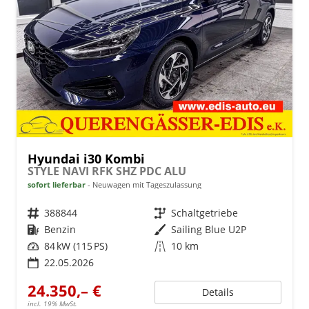
Hyundai i30 Kombi
STYLE NAVI RFK SHZ PDC ALU
sofort lieferbar
Neuwagen mit Tageszulassung
Fahrzeugnr.
388844
Getriebe
Schaltgetriebe
Kraftstoff
Benzin
Außenfarbe
Sailing Blue U2P
Leistung
84 kW (115 PS)
Kilometerstand
10 km
22.05.2026
24.350,– €
Details
incl. 19% MwSt.