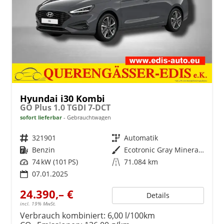
Hyundai i30 Kombi
GO Plus 1.0 TGDI 7-DCT
sofort lieferbar
Gebrauchtwagen
Fahrzeugnr.
321901
Getriebe
Automatik
Kraftstoff
Benzin
Außenfarbe
Ecotronic Gray Mineraleffekt
Leistung
74 kW (101 PS)
Kilometerstand
71.084 km
07.01.2025
24.390,– €
Details
incl. 19% MwSt.
Verbrauch kombiniert:
6,00 l/100km