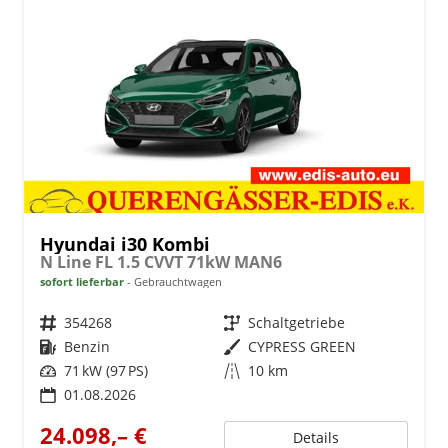
Hyundai i30 Kombi
N Line FL 1.5 CVVT 71kW MAN6
sofort lieferbar
Gebrauchtwagen
Fahrzeugnr.
354268
Getriebe
Schaltgetriebe
Kraftstoff
Benzin
Außenfarbe
CYPRESS GREEN
Leistung
71 kW (97 PS)
Kilometerstand
10 km
01.08.2026
24.098,– €
Details