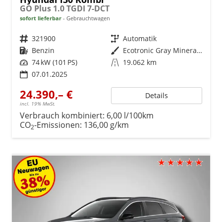
GO Plus 1.0 TGDI 7-DCT
sofort lieferbar
Gebrauchtwagen
Fahrzeugnr.
321900
Getriebe
Automatik
Kraftstoff
Benzin
Außenfarbe
Ecotronic Gray Mineraleffekt
Leistung
74 kW (101 PS)
Kilometerstand
19.062 km
07.01.2025
24.390,– €
Details
incl. 19% MwSt.
Verbrauch kombiniert:
6,00 l/100km
CO
-Emissionen:
136,00 g/km
2