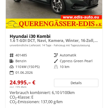
Hyundai i30 Kombi
1.6 T-GDI DCT, Navi, Kamera, Winter, 16-Zoll, 5 J.-Garantie
unverbindliche Lieferzeit:
14 Tage
Fahrzeug mit Tageszulassung
Fahrzeugnr.
401485
Getriebe
Automatik
Kraftstoff
Benzin
Außenfarbe
Cypress Green Pearl
Leistung
110 kW (150 PS)
Kilometerstand
10 km
01.06.2026
24.995,– €
Details
incl. 19% MwSt.
Verbrauch kombiniert:
6,10 l/100km
CO
-Klasse:
E
2
CO
-Emissionen:
137,00 g/km
2