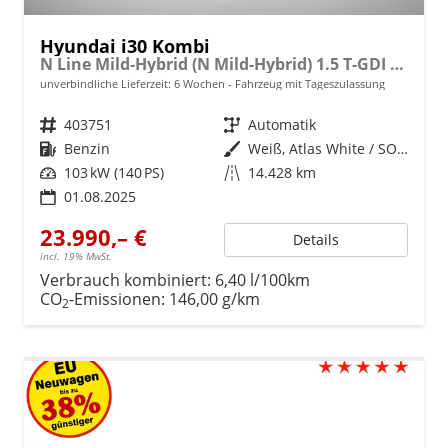
Hyundai i30 Kombi
N Line Mild-Hybrid (N Mild-Hybrid) 1.5 T-GDI 103kW (140 PS) 7-Gang DCT
unverbindliche Lieferzeit:
6 Wochen
Fahrzeug mit Tageszulassung
Fahrzeugnr.
403751
Getriebe
Automatik
Kraftstoff
Benzin
Außenfarbe
Weiß, Atlas White / SOL (SAW)
Leistung
103 kW (140 PS)
Kilometerstand
14.428 km
01.08.2025
23.990,– €
Details
incl. 19% MwSt.
Verbrauch kombiniert:
6,40 l/100km
CO
-Emissionen:
146,00 g/km
2