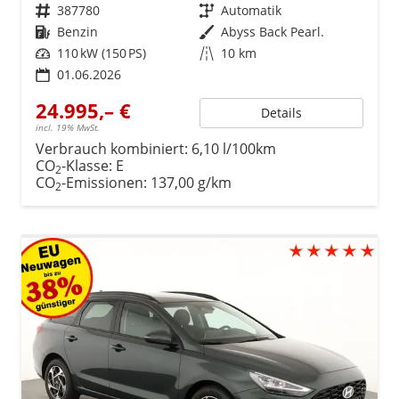
Fahrzeugnr.
387780
Getriebe
Automatik
Kraftstoff
Benzin
Außenfarbe
Abyss Back Pearl.
Leistung
110 kW (150 PS)
Kilometerstand
10 km
01.06.2026
24.995,– €
Details
incl. 19% MwSt.
Verbrauch kombiniert:
6,10 l/100km
CO
-Klasse:
E
2
CO
-Emissionen:
137,00 g/km
2