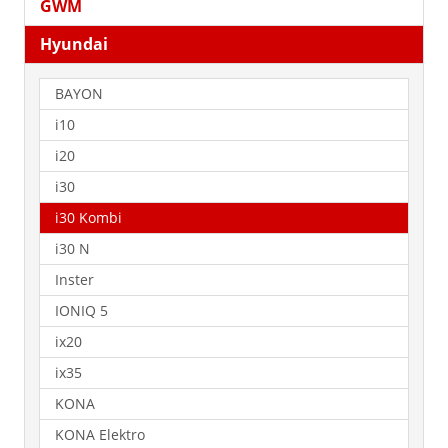
GWM
Hyundai
BAYON
i10
i20
i30
i30 Kombi
i30 N
Inster
IONIQ 5
ix20
ix35
KONA
KONA Elektro