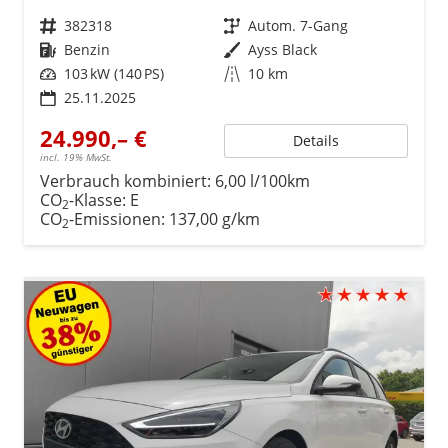
Fahrzeugnr.
382318
Getriebe
Autom. 7-Gang
Kraftstoff
Benzin
Außenfarbe
Ayss Black
Leistung
103 kW (140 PS)
Kilometerstand
10 km
25.11.2025
24.990,– €
Details
incl. 19% MwSt.
Verbrauch kombiniert:
6,00 l/100km
CO
-Klasse:
E
2
CO
-Emissionen:
137,00 g/km
2