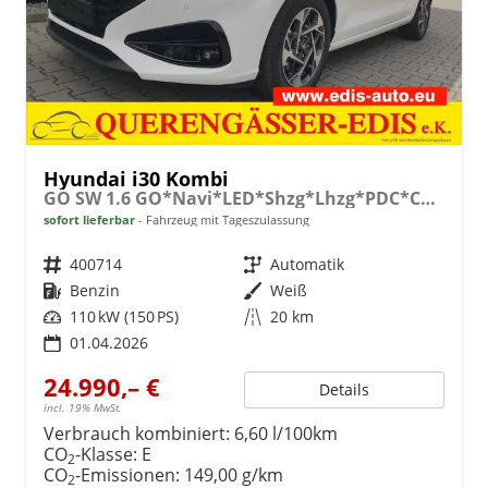
Hyundai i30 Kombi
GO SW 1.6 GO*Navi*LED*Shzg*Lhzg*PDC*Cam*16Zoll*
sofort lieferbar
Fahrzeug mit Tageszulassung
Fahrzeugnr.
400714
Getriebe
Automatik
Kraftstoff
Benzin
Außenfarbe
Weiß
Leistung
110 kW (150 PS)
Kilometerstand
20 km
01.04.2026
24.990,– €
Details
incl. 19% MwSt.
Verbrauch kombiniert:
6,60 l/100km
CO
-Klasse:
E
2
CO
-Emissionen:
149,00 g/km
2