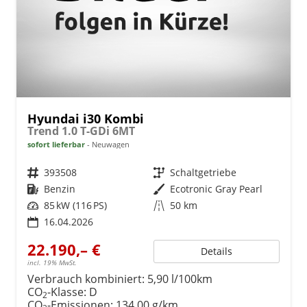
Hyundai i30 Kombi
Trend 1.0 T-GDi 6MT
sofort lieferbar
Neuwagen
Fahrzeugnr.
393508
Getriebe
Schaltgetriebe
Kraftstoff
Benzin
Außenfarbe
Ecotronic Gray Pearl
Leistung
85 kW (116 PS)
Kilometerstand
50 km
16.04.2026
22.190,– €
Details
incl. 19% MwSt.
Verbrauch kombiniert:
5,90 l/100km
CO
-Klasse:
D
2
CO
-Emissionen:
134,00 g/km