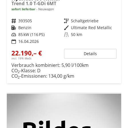
Trend 1.0 T-GDi 6MT
sofort lieferbar
Neuwagen
Fahrzeugnr.
393505
Getriebe
Schaltgetriebe
Kraftstoff
Benzin
Außenfarbe
Ultimate Red Metallic
Leistung
85 kW (116 PS)
Kilometerstand
50 km
16.04.2026
22.190,– €
Details
incl. 19% MwSt.
Verbrauch kombiniert:
5,90 l/100km
CO
-Klasse:
D
2
CO
-Emissionen:
134,00 g/km
2