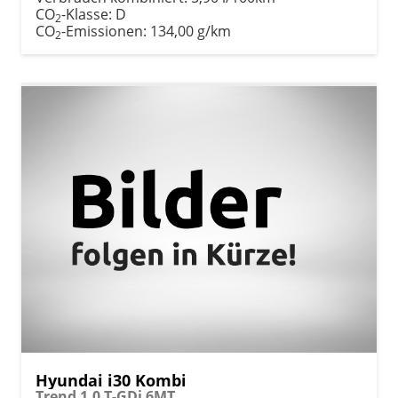
CO
-Klasse:
D
2
CO
-Emissionen:
134,00 g/km
2
Hyundai i30 Kombi
Trend 1.0 T-GDi 6MT