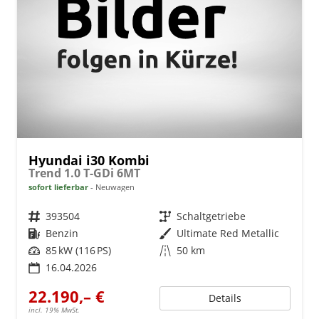
Hyundai i30 Kombi
Trend 1.0 T-GDi 6MT
sofort lieferbar
Neuwagen
Fahrzeugnr.
393504
Getriebe
Schaltgetriebe
Kraftstoff
Benzin
Außenfarbe
Ultimate Red Metallic
Leistung
85 kW (116 PS)
Kilometerstand
50 km
16.04.2026
22.190,– €
Details
incl. 19% MwSt.