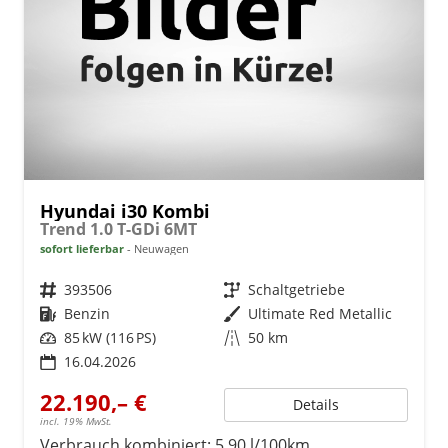
Hyundai i30 Kombi
Trend 1.0 T-GDi 6MT
sofort lieferbar
Neuwagen
Fahrzeugnr.
393506
Getriebe
Schaltgetriebe
Kraftstoff
Benzin
Außenfarbe
Ultimate Red Metallic
Leistung
85 kW (116 PS)
Kilometerstand
50 km
16.04.2026
22.190,– €
Details
incl. 19% MwSt.
Verbrauch kombiniert:
5,90 l/100km