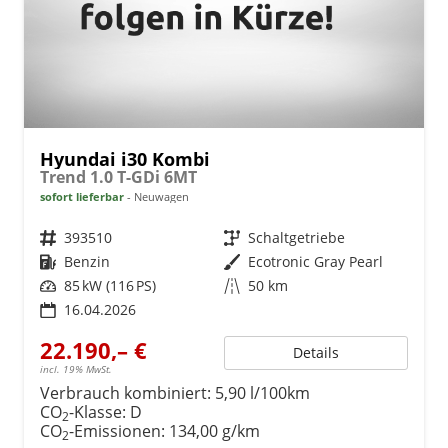
Hyundai i30 Kombi
Trend 1.0 T-GDi 6MT
sofort lieferbar
Neuwagen
Fahrzeugnr.
393510
Getriebe
Schaltgetriebe
Kraftstoff
Benzin
Außenfarbe
Ecotronic Gray Pearl
Leistung
85 kW (116 PS)
Kilometerstand
50 km
16.04.2026
22.190,– €
Details
incl. 19% MwSt.
Verbrauch kombiniert:
5,90 l/100km
CO
-Klasse:
D
2
CO
-Emissionen:
134,00 g/km
2