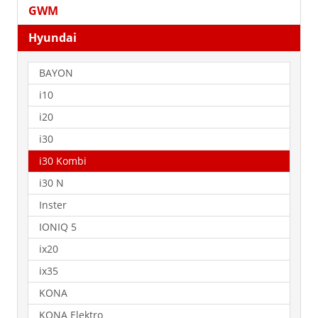
GWM
Hyundai
BAYON
i10
i20
i30
i30 Kombi
i30 N
Inster
IONIQ 5
ix20
ix35
KONA
KONA Elektro