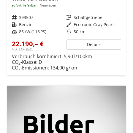
sofort lieferbar
Neuwagen
Fahrzeugnr.
393507
Getriebe
Schaltgetriebe
Kraftstoff
Benzin
Außenfarbe
Ecotronic Gray Pearl
Leistung
85 kW (116 PS)
Kilometerstand
50 km
22.190,– €
Details
incl. 19% MwSt.
Verbrauch kombiniert:
5,90 l/100km
CO
-Klasse:
D
2
CO
-Emissionen:
134,00 g/km
2