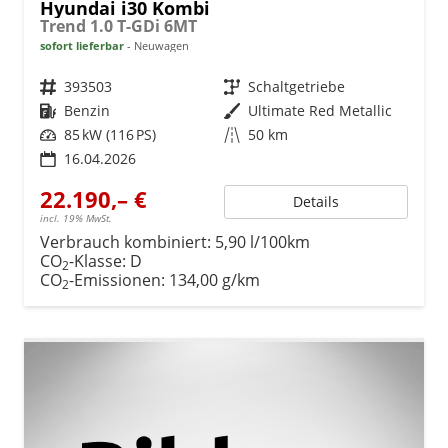
Hyundai i30 Kombi
Trend 1.0 T-GDi 6MT
sofort lieferbar
Neuwagen
Fahrzeugnr.
393503
Getriebe
Schaltgetriebe
Kraftstoff
Benzin
Außenfarbe
Ultimate Red Metallic
Leistung
85 kW (116 PS)
Kilometerstand
50 km
16.04.2026
22.190,– €
Details
incl. 19% MwSt.
Verbrauch kombiniert:
5,90 l/100km
CO
-Klasse:
D
2
CO
-Emissionen:
134,00 g/km
2