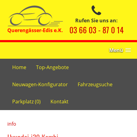
Rufen Sie uns an:
03 66 03 - 87 0 14
Menü
Home
Top-Angebote
Neuwagen-Konfigurator
Fahrzeugsuche
Parkplatz (
0
)
Kontakt
info