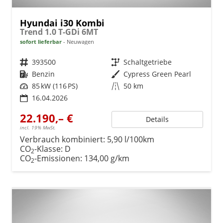
Hyundai i30 Kombi
Trend 1.0 T-GDi 6MT
sofort lieferbar
Neuwagen
Fahrzeugnr.
393500
Getriebe
Schaltgetriebe
Kraftstoff
Benzin
Außenfarbe
Cypress Green Pearl
Leistung
85 kW (116 PS)
Kilometerstand
50 km
16.04.2026
22.190,– €
Details
incl. 19% MwSt.
Verbrauch kombiniert:
5,90 l/100km
CO
-Klasse:
D
2
CO
-Emissionen:
134,00 g/km
2