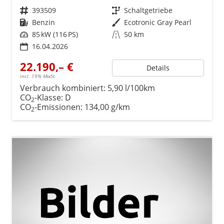
Fahrzeugnr.
393509
Getriebe
Schaltgetriebe
Kraftstoff
Benzin
Außenfarbe
Ecotronic Gray Pearl
Leistung
85 kW (116 PS)
Kilometerstand
50 km
16.04.2026
22.190,– €
Details
incl. 19% MwSt.
Verbrauch kombiniert:
5,90 l/100km
CO
-Klasse:
D
2
CO
-Emissionen:
134,00 g/km
2