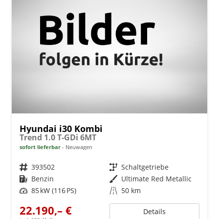
Hyundai i30 Kombi
Trend 1.0 T-GDi 6MT
sofort lieferbar
Neuwagen
Fahrzeugnr.
393502
Getriebe
Schaltgetriebe
Kraftstoff
Benzin
Außenfarbe
Ultimate Red Metallic
Leistung
85 kW (116 PS)
Kilometerstand
50 km
22.190,– €
Details