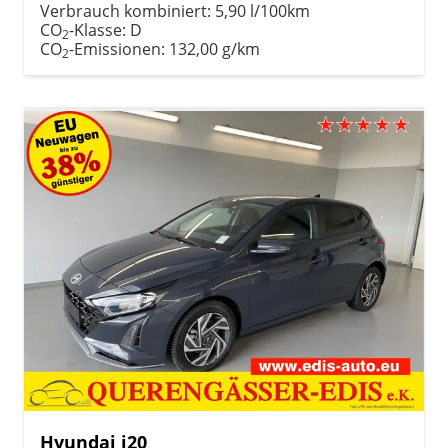
Verbrauch kombiniert:
5,90 l/100km
CO
-Klasse:
D
2
CO
-Emissionen:
132,00 g/km
2
Hyundai i20