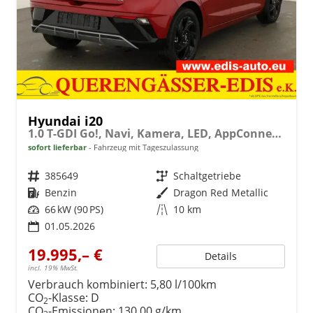
Hyundai i20
1.0 T-GDI Go!, Navi, Kamera, LED, AppConnect, Winter, 16-Zoll, sofort
sofort lieferbar
Fahrzeug mit Tageszulassung
Fahrzeugnr.
385649
Getriebe
Schaltgetriebe
Kraftstoff
Benzin
Außenfarbe
Dragon Red Metallic
Leistung
66 kW (90 PS)
Kilometerstand
10 km
01.05.2026
19.995,– €
Details
incl. 19% MwSt.
Verbrauch kombiniert:
5,80 l/100km
CO
-Klasse:
D
2
CO
-Emissionen:
130,00 g/km