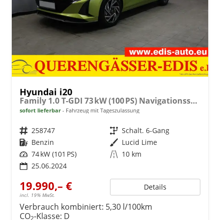
Hyundai i20
Family 1.0 T-GDI 73 kW (100 PS) Navigationssystem, Klimaautomatik, Sitzheizung, Lenkradheizung, Radio mit DAB, Apple CarPlay & Android Auto, Rückfahrkamera, Einparkhilfe hinten, Lichtsensor, Spurassistent, Fernlichtassistent, Verkehrszeichenassistent uvm.
sofort lieferbar
Fahrzeug mit Tageszulassung
Fahrzeugnr.
258747
Getriebe
Schalt. 6-Gang
Kraftstoff
Benzin
Außenfarbe
Lucid Lime
Leistung
74 kW (101 PS)
Kilometerstand
10 km
25.06.2024
19.990,– €
Details
incl. 19% MwSt.
Verbrauch kombiniert:
5,30 l/100km
CO
-Klasse:
D
2