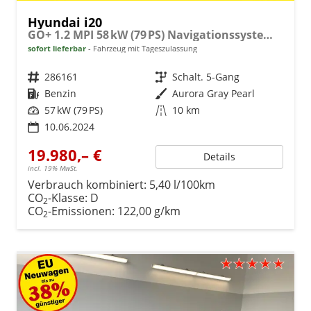
Hyundai i20
GO+ 1.2 MPI 58 kW (79 PS) Navigationssystem, Klimaautomatik, Rückfahrkamera, DAB, Apple CarPlay, Android Auto, Sitzheizung, Lenkradheizung, Spurassistent, Tempolimit-Assistent, 16"-Leichtmetallfelgen, Virtual Cockpit, uvm.
sofort lieferbar
Fahrzeug mit Tageszulassung
Fahrzeugnr.
286161
Getriebe
Schalt. 5-Gang
Kraftstoff
Benzin
Außenfarbe
Aurora Gray Pearl
Leistung
57 kW (79 PS)
Kilometerstand
10 km
10.06.2024
19.980,– €
Details
incl. 19% MwSt.
Verbrauch kombiniert:
5,40 l/100km
CO
-Klasse:
D
2
CO
-Emissionen:
122,00 g/km
2