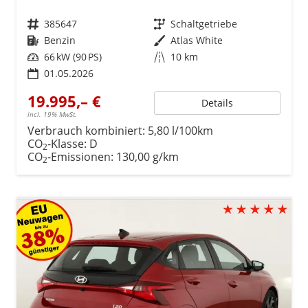
Fahrzeugnr.
385647
Getriebe
Schaltgetriebe
Kraftstoff
Benzin
Außenfarbe
Atlas White
Leistung
66 kW (90 PS)
Kilometerstand
10 km
01.05.2026
19.995,– €
Details
incl. 19% MwSt.
Verbrauch kombiniert:
5,80 l/100km
CO
-Klasse:
D
2
CO
-Emissionen:
130,00 g/km
2