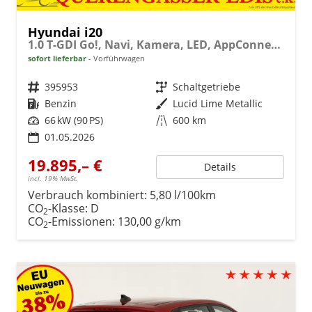
Hyundai i20
1.0 T-GDI Go!, Navi, Kamera, LED, AppConnect, Winter, 16-Zoll, sofort
sofort lieferbar
Vorführwagen
Fahrzeugnr.
395953
Getriebe
Schaltgetriebe
Kraftstoff
Benzin
Außenfarbe
Lucid Lime Metallic
Leistung
66 kW (90 PS)
Kilometerstand
600 km
01.05.2026
19.895,– €
Details
incl. 19% MwSt.
Verbrauch kombiniert:
5,80 l/100km
CO
-Klasse:
D
2
CO
-Emissionen:
130,00 g/km
2