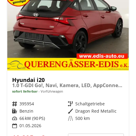
Hyundai i20
1.0 T-GDI Go!, Navi, Kamera, LED, AppConnect, Winter, 16-Zoll, sofort
sofort lieferbar
Vorführwagen
Fahrzeugnr.
395954
Getriebe
Schaltgetriebe
Kraftstoff
Benzin
Außenfarbe
Dragon Red Metallic
Leistung
66 kW (90 PS)
Kilometerstand
500 km
01.05.2026