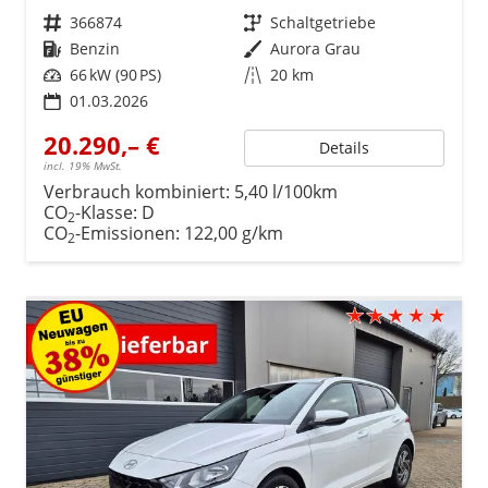
Fahrzeugnr.
366874
Getriebe
Schaltgetriebe
Kraftstoff
Benzin
Außenfarbe
Aurora Grau
Leistung
66 kW (90 PS)
Kilometerstand
20 km
01.03.2026
20.290,– €
Details
incl. 19% MwSt.
Verbrauch kombiniert:
5,40 l/100km
CO
-Klasse:
D
2
CO
-Emissionen:
122,00 g/km
2