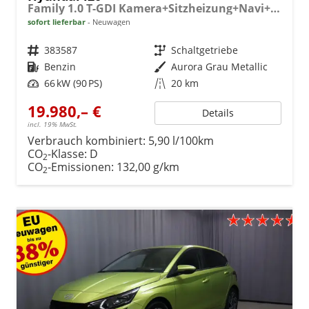
Family 1.0 T-GDI Kamera+Sitzheizung+Navi+Alu16+PDC+App-Connect
sofort lieferbar
Neuwagen
Fahrzeugnr.
383587
Getriebe
Schaltgetriebe
Kraftstoff
Benzin
Außenfarbe
Aurora Grau Metallic
Leistung
66 kW (90 PS)
Kilometerstand
20 km
19.980,– €
Details
incl. 19% MwSt.
Verbrauch kombiniert:
5,90 l/100km
CO
-Klasse:
D
2
CO
-Emissionen:
132,00 g/km
2