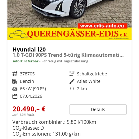
Hyundai i20
1.0 T-GDI 90PS Trend 5-türig Klimaautomatik Sitzheizung Lenkradheizung Rückf.Kamera PDC Apple CarPlay Android Auto Tempomat Touchscreen 16"LM
sofort lieferbar
Fahrzeug mit Tageszulassung
Fahrzeugnr.
378705
Getriebe
Schaltgetriebe
Kraftstoff
Benzin
Außenfarbe
Atlas White
Leistung
66 kW (90 PS)
Kilometerstand
2 km
07.04.2026
20.490,– €
Details
incl. 19% MwSt.
Verbrauch kombiniert:
5,80 l/100km
CO
-Klasse:
D
2
CO
-Emissionen:
131,00 g/km
2