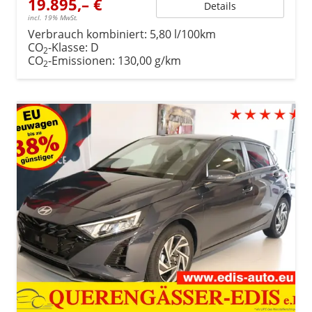
19.895,– €
Details
incl. 19% MwSt.
Verbrauch kombiniert:
5,80 l/100km
CO
-Klasse:
D
2
CO
-Emissionen:
130,00 g/km
2