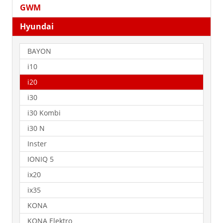
GWM
Hyundai
BAYON
i10
i20
i30
i30 Kombi
i30 N
Inster
IONIQ 5
ix20
ix35
KONA
KONA Elektro