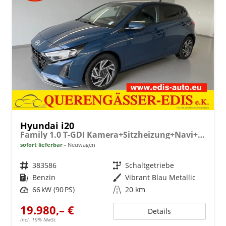
Hyundai i20
Family 1.0 T-GDI Kamera+Sitzheizung+Navi+Alu16+PDC+App-Connect
sofort lieferbar
Neuwagen
Fahrzeugnr.
383586
Getriebe
Schaltgetriebe
Kraftstoff
Benzin
Außenfarbe
Vibrant Blau Metallic
Leistung
66 kW (90 PS)
Kilometerstand
20 km
19.980,– €
Details
incl. 19% MwSt.