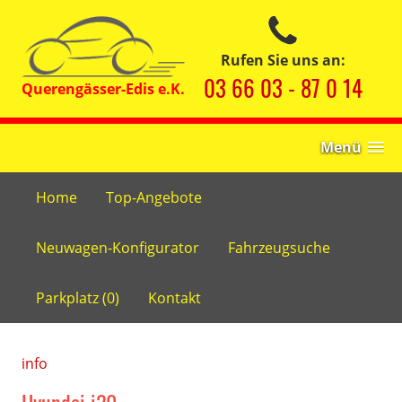
Rufen Sie uns an:
03 66 03 - 87 0 14
Menü
Home
Top-Angebote
Neuwagen-Konfigurator
Fahrzeugsuche
Parkplatz (
0
)
Kontakt
info