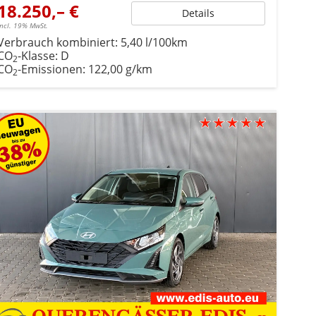
18.250,– €
Details
incl. 19% MwSt.
Verbrauch kombiniert:
5,40 l/100km
CO
-Klasse:
D
2
CO
-Emissionen:
122,00 g/km
2