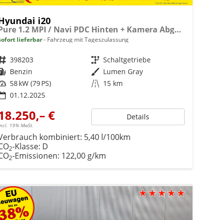
Hyundai i20
Pure 1.2 MPI / Navi PDC Hinten + Kamera Abgedunkelte Scheiben Tempomat Alu 16"
sofort lieferbar
Fahrzeug mit Tageszulassung
Fahrzeugnr.
398203
Getriebe
Schaltgetriebe
Kraftstoff
Benzin
Außenfarbe
Lumen Gray
Leistung
58 kW (79 PS)
Kilometerstand
15 km
01.12.2025
18.250,– €
Details
incl. 19% MwSt.
Verbrauch kombiniert:
5,40 l/100km
CO
-Klasse:
D
2
CO
-Emissionen:
122,00 g/km
2