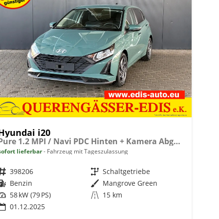
Hyundai i20
Pure 1.2 MPI / Navi PDC Hinten + Kamera Abgedunkelte Scheiben Tempomat Alu 16"
sofort lieferbar
Fahrzeug mit Tageszulassung
Fahrzeugnr.
398206
Getriebe
Schaltgetriebe
Kraftstoff
Benzin
Außenfarbe
Mangrove Green
Leistung
58 kW (79 PS)
Kilometerstand
15 km
01.12.2025