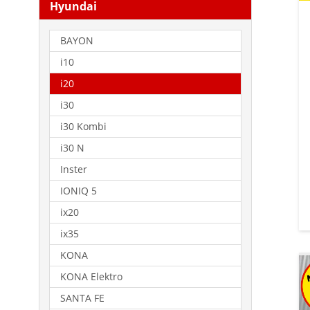
Hyundai
BAYON
i10
i20
i30
i30 Kombi
i30 N
Inster
IONIQ 5
ix20
ix35
KONA
KONA Elektro
SANTA FE