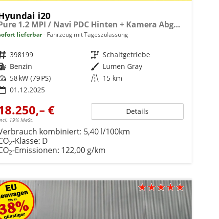
Hyundai i20
Pure 1.2 MPI / Navi PDC Hinten + Kamera Abgedunkelte Scheiben Tempomat Alu 16"
sofort lieferbar
Fahrzeug mit Tageszulassung
Fahrzeugnr.
398199
Getriebe
Schaltgetriebe
Kraftstoff
Benzin
Außenfarbe
Lumen Gray
Leistung
58 kW (79 PS)
Kilometerstand
15 km
01.12.2025
18.250,– €
Details
incl. 19% MwSt.
Verbrauch kombiniert:
5,40 l/100km
CO
-Klasse:
D
2
CO
-Emissionen:
122,00 g/km
2