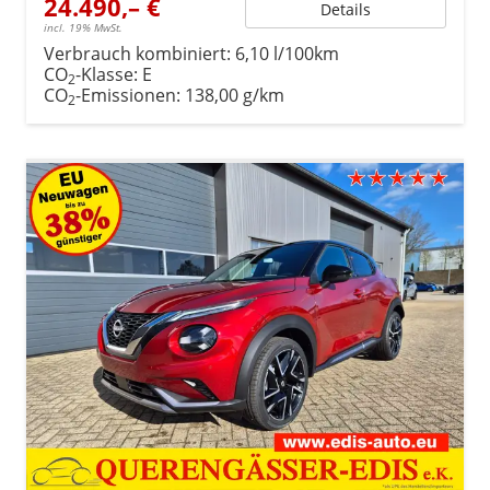
24.490,– €
Details
incl. 19% MwSt.
Verbrauch kombiniert:
6,10 l/100km
CO
-Klasse:
E
2
CO
-Emissionen:
138,00 g/km
2