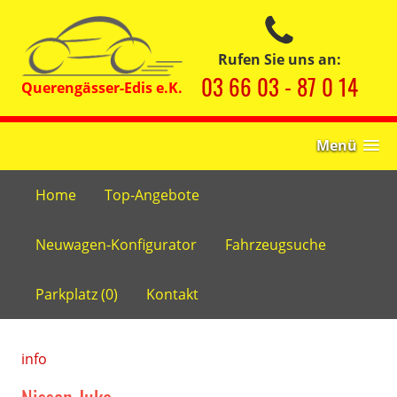
Rufen Sie uns an:
03 66 03 - 87 0 14
Menü
Home
Top-Angebote
Neuwagen-Konfigurator
Fahrzeugsuche
Parkplatz (
0
)
Kontakt
info