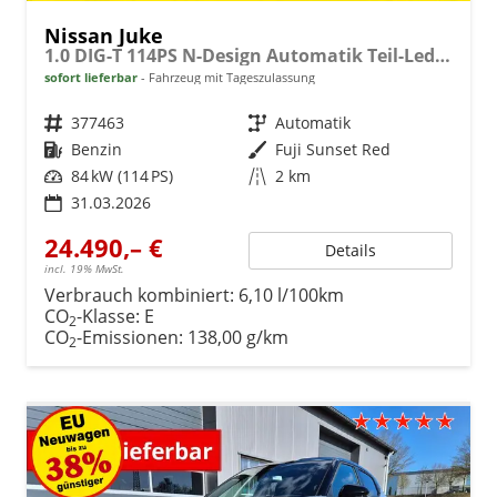
Nissan Juke
1.0 DIG-T 114PS N-Design Automatik Teil-Leder Klimaautomatik Sitzheizung Lenkradheizung PDC v+h Rückf.Kamera Navi 19"LM Bluetooth Touchscreen Apple CarPlay Android Auto
sofort lieferbar
Fahrzeug mit Tageszulassung
Fahrzeugnr.
377463
Getriebe
Automatik
Kraftstoff
Benzin
Außenfarbe
Fuji Sunset Red
Leistung
84 kW (114 PS)
Kilometerstand
2 km
31.03.2026
24.490,– €
Details
incl. 19% MwSt.
Verbrauch kombiniert:
6,10 l/100km
CO
-Klasse:
E
2
CO
-Emissionen:
138,00 g/km
2