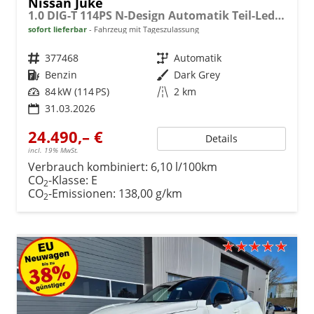
Nissan Juke
1.0 DIG-T 114PS N-Design Automatik Teil-Leder Klimaautomatik Sitzheizung Lenkradheizung PDC v+h Rückf.Kamera Navi 19"LM Bluetooth Touchscreen Apple CarPlay Android Auto
sofort lieferbar
Fahrzeug mit Tageszulassung
Fahrzeugnr.
377468
Getriebe
Automatik
Kraftstoff
Benzin
Außenfarbe
Dark Grey
Leistung
84 kW (114 PS)
Kilometerstand
2 km
31.03.2026
24.490,– €
Details
incl. 19% MwSt.
Verbrauch kombiniert:
6,10 l/100km
CO
-Klasse:
E
2
CO
-Emissionen:
138,00 g/km
2