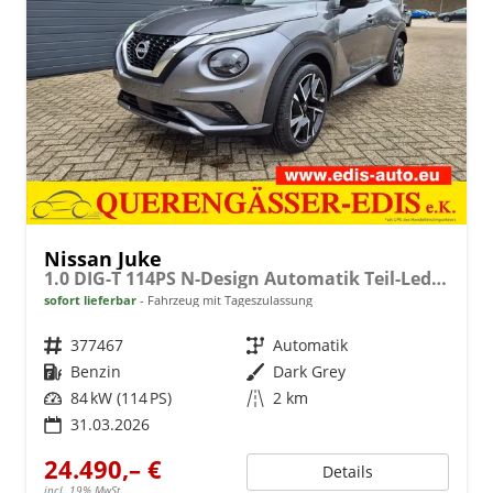
Nissan Juke
1.0 DIG-T 114PS N-Design Automatik Teil-Leder Klimaautomatik Sitzheizung Lenkradheizung PDC v+h Rückf.Kamera Navi 19"LM Bluetooth Touchscreen Apple CarPlay Android Auto
sofort lieferbar
Fahrzeug mit Tageszulassung
Fahrzeugnr.
377467
Getriebe
Automatik
Kraftstoff
Benzin
Außenfarbe
Dark Grey
Leistung
84 kW (114 PS)
Kilometerstand
2 km
31.03.2026
24.490,– €
Details
incl. 19% MwSt.