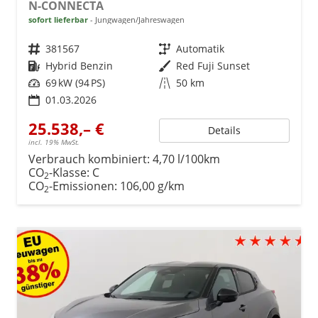
N-CONNECTA
sofort lieferbar
Jungwagen/Jahreswagen
Fahrzeugnr.
381567
Getriebe
Automatik
Kraftstoff
Hybrid Benzin
Außenfarbe
Red Fuji Sunset
Leistung
69 kW (94 PS)
Kilometerstand
50 km
01.03.2026
25.538,– €
Details
incl. 19% MwSt.
Verbrauch kombiniert:
4,70 l/100km
CO
-Klasse:
C
2
CO
-Emissionen:
106,00 g/km
2