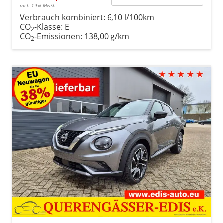
incl. 19% MwSt.
Verbrauch kombiniert:
6,10 l/100km
CO
-Klasse:
E
2
CO
-Emissionen:
138,00 g/km
2