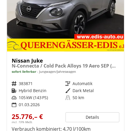
Nissan Juke
N-Connecta / Cold Pack Alloys 19 Aero SEP (MY25)
sofort lieferbar
Jungwagen/Jahreswagen
Fahrzeugnr.
383871
Getriebe
Automatik
Kraftstoff
Hybrid Benzin
Außenfarbe
Dark Metal
Leistung
105 kW (143 PS)
Kilometerstand
50 km
01.03.2026
25.776,– €
Details
incl. 19% MwSt.
Verbrauch kombiniert:
4,70 l/100km