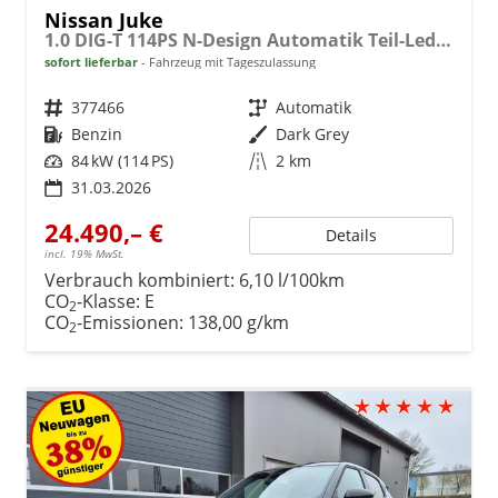
Nissan Juke
1.0 DIG-T 114PS N-Design Automatik Teil-Leder Klimaautomatik Sitzheizung Lenkradheizung PDC v+h Rückf.Kamera Navi 19"LM Bluetooth Touchscreen Apple CarPlay Android Auto
sofort lieferbar
Fahrzeug mit Tageszulassung
Fahrzeugnr.
377466
Getriebe
Automatik
Kraftstoff
Benzin
Außenfarbe
Dark Grey
Leistung
84 kW (114 PS)
Kilometerstand
2 km
31.03.2026
24.490,– €
Details
incl. 19% MwSt.
Verbrauch kombiniert:
6,10 l/100km
CO
-Klasse:
E
2
CO
-Emissionen:
138,00 g/km
2