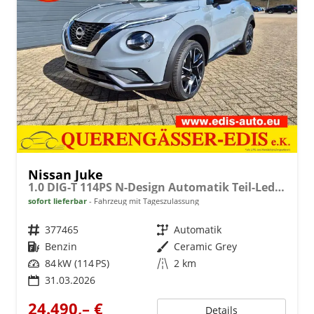
Nissan Juke
1.0 DIG-T 114PS N-Design Automatik Teil-Leder Klimaautomatik Sitzheizung Lenkradheizung PDC v+h Rückf.Kamera Navi 19"LM Bluetooth Touchscreen Apple CarPlay Android Auto
sofort lieferbar
Fahrzeug mit Tageszulassung
Fahrzeugnr.
377465
Getriebe
Automatik
Kraftstoff
Benzin
Außenfarbe
Ceramic Grey
Leistung
84 kW (114 PS)
Kilometerstand
2 km
31.03.2026
24.490,– €
Details