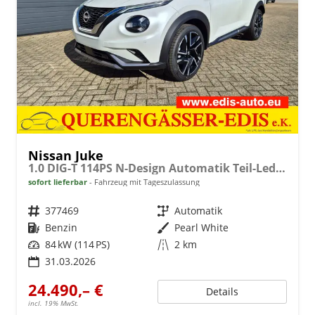
Nissan Juke
1.0 DIG-T 114PS N-Design Automatik Teil-Leder Klimaautomatik Sitzheizung Lenkradheizung PDC v+h Rückf.Kamera Navi 19"LM Bluetooth Touchscreen Apple CarPlay Android Auto
sofort lieferbar
Fahrzeug mit Tageszulassung
Fahrzeugnr.
377469
Getriebe
Automatik
Kraftstoff
Benzin
Außenfarbe
Pearl White
Leistung
84 kW (114 PS)
Kilometerstand
2 km
31.03.2026
24.490,– €
Details
incl. 19% MwSt.