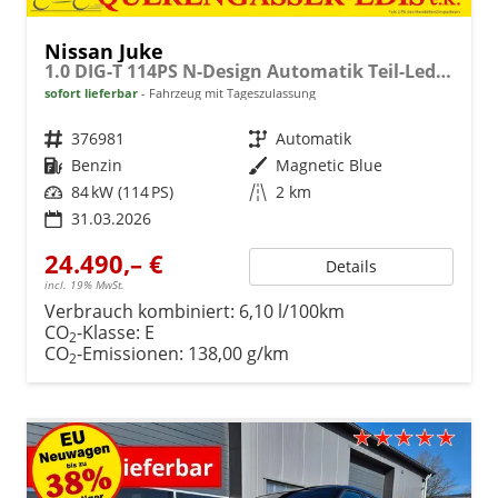
Nissan Juke
1.0 DIG-T 114PS N-Design Automatik Teil-Leder Klimaautomatik Sitzheizung Lenkradheizung PDC v+h Rückf.Kamera Navi 19"LM Bluetooth Touchscreen Apple CarPlay Android Auto
sofort lieferbar
Fahrzeug mit Tageszulassung
Fahrzeugnr.
376981
Getriebe
Automatik
Kraftstoff
Benzin
Außenfarbe
Magnetic Blue
Leistung
84 kW (114 PS)
Kilometerstand
2 km
31.03.2026
24.490,– €
Details
incl. 19% MwSt.
Verbrauch kombiniert:
6,10 l/100km
CO
-Klasse:
E
2
CO
-Emissionen:
138,00 g/km
2