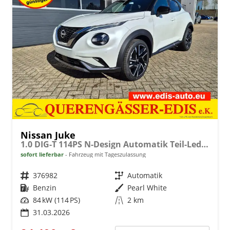
Nissan Juke
1.0 DIG-T 114PS N-Design Automatik Teil-Leder Klimaautomatik Sitzheizung Lenkradheizung PDC v+h Rückf.Kamera Navi 19"LM Bluetooth Touchscreen Apple CarPlay Android Auto
sofort lieferbar
Fahrzeug mit Tageszulassung
Fahrzeugnr.
376982
Getriebe
Automatik
Kraftstoff
Benzin
Außenfarbe
Pearl White
Leistung
84 kW (114 PS)
Kilometerstand
2 km
31.03.2026