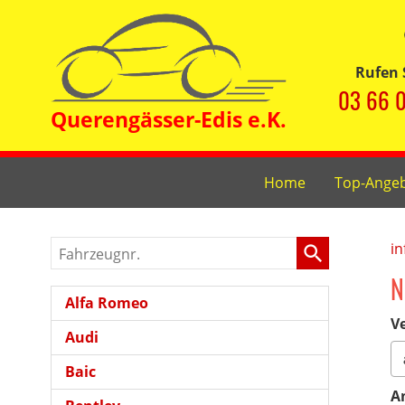
Rufen 
03 66 0
Home
Top-Ange
Fahrzeugnr.
in
N
Alfa Romeo
Ve
Audi
Baic
A