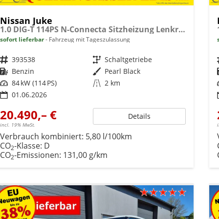
Nissan Juke
1.0 DIG-T 114PS N-Connecta Sitzheizung Lenkradheizung Teil-Leder Klimaautomatik PDC v+h Rückf.Kamera Bluetooth Touchscreen Apple CarPlay Android Auto 17"LM
sofort lieferbar
Fahrzeug mit Tageszulassung
Fahrzeugnr.
393538
Getriebe
Schaltgetriebe
Kraftstoff
Benzin
Außenfarbe
Pearl Black
Leistung
84 kW (114 PS)
Kilometerstand
2 km
01.06.2026
20.490,– €
Details
incl. 19% MwSt.
Verbrauch kombiniert:
5,80 l/100km
CO
-Klasse:
D
2
CO
-Emissionen:
131,00 g/km
2