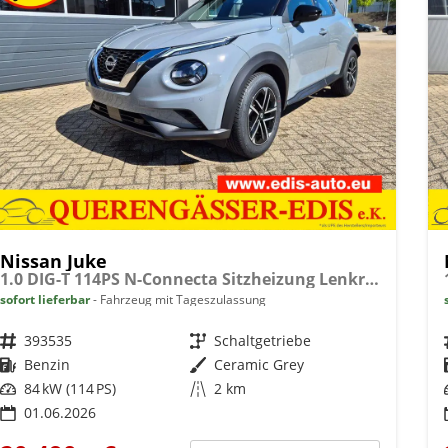
Nissan Juke
1.0 DIG-T 114PS N-Connecta Sitzheizung Lenkradheizung Teil-Leder Klimaautomatik PDC v+h Rückf.Kamera Bluetooth Touchscreen Apple CarPlay Android Auto 17"LM
sofort lieferbar
Fahrzeug mit Tageszulassung
Fahrzeugnr.
393535
Getriebe
Schaltgetriebe
Kraftstoff
Benzin
Außenfarbe
Ceramic Grey
Leistung
84 kW (114 PS)
Kilometerstand
2 km
01.06.2026