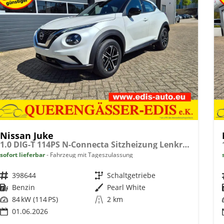
Nissan Juke
1.0 DIG-T 114PS N-Connecta Sitzheizung Lenkradheizung Teil-Leder Klimaautomatik PDC v+h Rückf.Kamera Bluetooth Touchscreen Apple CarPlay Android Auto 17"LM
sofort lieferbar
Fahrzeug mit Tageszulassung
Fahrzeugnr.
398644
Getriebe
Schaltgetriebe
Kraftstoff
Benzin
Außenfarbe
Pearl White
Leistung
84 kW (114 PS)
Kilometerstand
2 km
01.06.2026