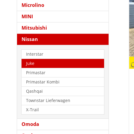
Microlino
MINI
Mitsubishi
Nissan
Interstar
Juke
Primastar
Primastar Kombi
Qashqai
Townstar Lieferwagen
X-Trail
Omoda