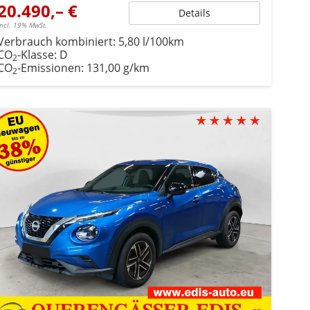
20.490,– €
Details
incl. 19% MwSt.
Verbrauch kombiniert:
5,80 l/100km
CO
-Klasse:
D
2
CO
-Emissionen:
131,00 g/km
2