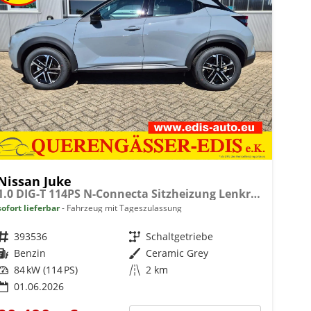
Nissan Juke
1.0 DIG-T 114PS N-Connecta Sitzheizung Lenkradheizung Teil-Leder Klimaautomatik PDC v+h Rückf.Kamera Bluetooth Touchscreen Apple CarPlay Android Auto 17"LM
sofort lieferbar
Fahrzeug mit Tageszulassung
Fahrzeugnr.
393536
Getriebe
Schaltgetriebe
Kraftstoff
Benzin
Außenfarbe
Ceramic Grey
Leistung
84 kW (114 PS)
Kilometerstand
2 km
01.06.2026