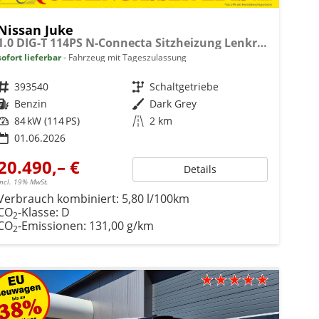
Nissan Juke
1.0 DIG-T 114PS N-Connecta Sitzheizung Lenkradheizung Teil-Leder Klimaautomatik PDC v+h Rückf.Kamera Bluetooth Touchscreen Apple CarPlay Android Auto 17"LM
sofort lieferbar
Fahrzeug mit Tageszulassung
Fahrzeugnr.
393540
Getriebe
Schaltgetriebe
Kraftstoff
Benzin
Außenfarbe
Dark Grey
Leistung
84 kW (114 PS)
Kilometerstand
2 km
01.06.2026
20.490,– €
Details
incl. 19% MwSt.
Verbrauch kombiniert:
5,80 l/100km
CO
-Klasse:
D
2
CO
-Emissionen:
131,00 g/km
2