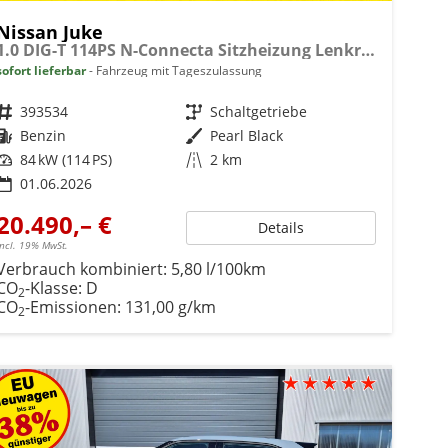
Nissan Juke
1.0 DIG-T 114PS N-Connecta Sitzheizung Lenkradheizung Teil-Leder Klimaautomatik PDC v+h Rückf.Kamera Bluetooth Touchscreen Apple CarPlay Android Auto 17"LM
sofort lieferbar
Fahrzeug mit Tageszulassung
Fahrzeugnr.
393534
Getriebe
Schaltgetriebe
Kraftstoff
Benzin
Außenfarbe
Pearl Black
Leistung
84 kW (114 PS)
Kilometerstand
2 km
01.06.2026
20.490,– €
Details
incl. 19% MwSt.
Verbrauch kombiniert:
5,80 l/100km
CO
-Klasse:
D
2
CO
-Emissionen:
131,00 g/km
2