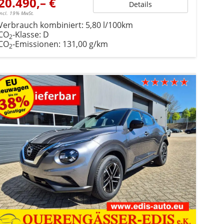
20.490,– €
Details
incl. 19% MwSt.
Verbrauch kombiniert:
5,80 l/100km
CO
-Klasse:
D
2
CO
-Emissionen:
131,00 g/km
2