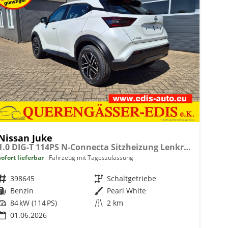
Nissan Juke
1.0 DIG-T 114PS N-Connecta Sitzheizung Lenkradheizung Teil-Leder Klimaautomatik PDC v+h Rückf.Kamera Bluetooth Touchscreen Apple CarPlay Android Auto 17"LM
sofort lieferbar
Fahrzeug mit Tageszulassung
Fahrzeugnr.
398645
Getriebe
Schaltgetriebe
Kraftstoff
Benzin
Außenfarbe
Pearl White
Leistung
84 kW (114 PS)
Kilometerstand
2 km
01.06.2026