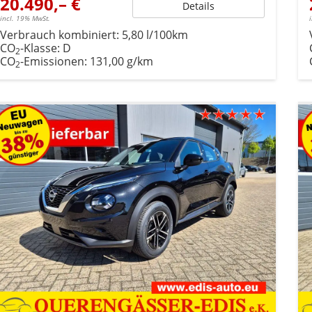
20.490,– €
Details
incl. 19% MwSt.
Verbrauch kombiniert:
5,80 l/100km
CO
-Klasse:
D
2
CO
-Emissionen:
131,00 g/km
2