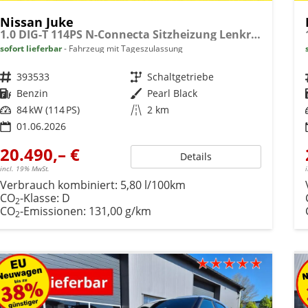
Nissan Juke
1.0 DIG-T 114PS N-Connecta Sitzheizung Lenkradheizung Teil-Leder Klimaautomatik PDC v+h Rückf.Kamera Bluetooth Touchscreen Apple CarPlay Android Auto 17"LM
sofort lieferbar
Fahrzeug mit Tageszulassung
Fahrzeugnr.
393533
Getriebe
Schaltgetriebe
Kraftstoff
Benzin
Außenfarbe
Pearl Black
Leistung
84 kW (114 PS)
Kilometerstand
2 km
01.06.2026
20.490,– €
Details
incl. 19% MwSt.
Verbrauch kombiniert:
5,80 l/100km
CO
-Klasse:
D
2
CO
-Emissionen:
131,00 g/km
2