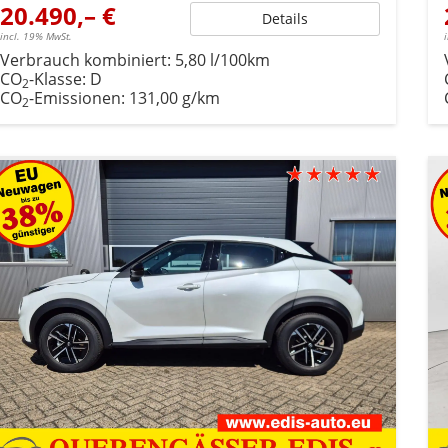
20.490,– €
Details
incl. 19% MwSt.
Verbrauch kombiniert:
5,80 l/100km
CO
-Klasse:
D
2
CO
-Emissionen:
131,00 g/km
2