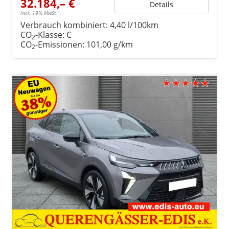
32.184,– €
Details
incl. 19% MwSt.
Verbrauch kombiniert:
4,40 l/100km
CO
-Klasse:
C
2
CO
-Emissionen:
101,00 g/km
2