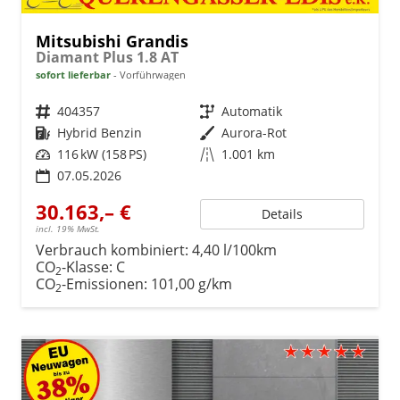
Mitsubishi Grandis
Diamant Plus 1.8 AT
sofort lieferbar
Vorführwagen
Fahrzeugnr.
404357
Getriebe
Automatik
Kraftstoff
Hybrid Benzin
Außenfarbe
Aurora-Rot
Leistung
116 kW (158 PS)
Kilometerstand
1.001 km
07.05.2026
30.163,– €
Details
incl. 19% MwSt.
Verbrauch kombiniert:
4,40 l/100km
CO
-Klasse:
C
2
CO
-Emissionen:
101,00 g/km
2