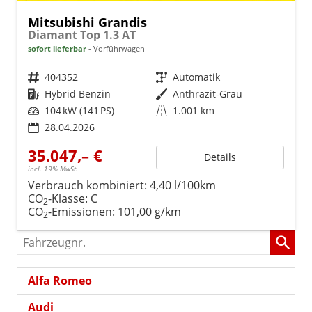
Mitsubishi Grandis
Diamant Top 1.3 AT
sofort lieferbar
Vorführwagen
Fahrzeugnr.
404352
Getriebe
Automatik
Kraftstoff
Hybrid Benzin
Außenfarbe
Anthrazit-Grau
Leistung
104 kW (141 PS)
Kilometerstand
1.001 km
28.04.2026
35.047,– €
Details
incl. 19% MwSt.
Verbrauch kombiniert:
4,40 l/100km
CO
-Klasse:
C
2
CO
-Emissionen:
101,00 g/km
2
Fahrzeugnr.
Alfa Romeo
Audi