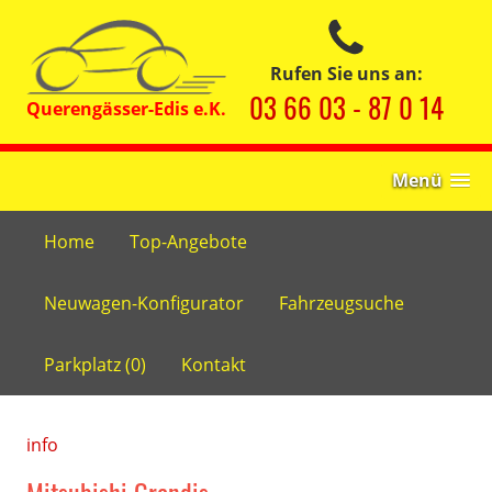
Rufen Sie uns an:
03 66 03 - 87 0 14
Menü
Home
Top-Angebote
Neuwagen-Konfigurator
Fahrzeugsuche
Parkplatz (
0
)
Kontakt
info