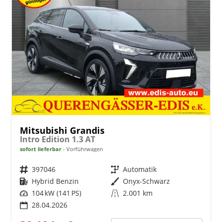
Mitsubishi Grandis
Intro Edition 1.3 AT
sofort lieferbar
Vorführwagen
Fahrzeugnr.
397046
Getriebe
Automatik
Kraftstoff
Hybrid Benzin
Außenfarbe
Onyx-Schwarz
Leistung
104 kW (141 PS)
Kilometerstand
2.001 km
28.04.2026