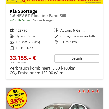
Kia Sportage
1.6 HEV GT-PlusLine Pano 360
sofort lieferbar
Gebrauchtwagen
Fahrzeugnr.
402796
Getriebe
Autom. 6-Gang
Kraftstoff
Hybrid Benzin
Außenfarbe
orange fusion metallic Dach schwarz
Leistung
169 kW (230 PS)
Kilometerstand
31.752 km
16.10.2023
33.155,– €
Details
incl. 19% MwSt.
Verbrauch kombiniert:
5,80 l/100km
CO
-Emissionen:
132,00 g/km
2