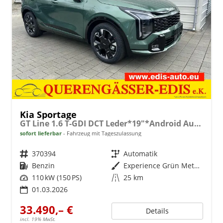
Kia Sportage
GT Line 1.6 T-GDI DCT Leder*19"*Android Auto*Navi*SHZ*E-Heck*ACC*360°Kamera
sofort lieferbar
Fahrzeug mit Tageszulassung
Fahrzeugnr.
370394
Getriebe
Automatik
Kraftstoff
Benzin
Außenfarbe
Experience Grün Metallic
Leistung
110 kW (150 PS)
Kilometerstand
25 km
01.03.2026
33.490,– €
Details
incl. 19% MwSt.