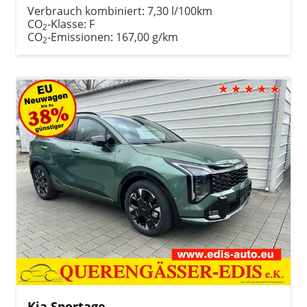
Verbrauch kombiniert:
7,30 l/100km
CO
-Klasse:
F
2
CO
-Emissionen:
167,00 g/km
2
Kia Sportage