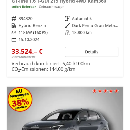
GT-line 1.6 T-GDI 215 Hybrid 4WD Kam360
sofort lieferbar
Gebrauchtwagen
Fahrzeugnr.
394320
Getriebe
Automatik
Kraftstoff
Hybrid Benzin
Außenfarbe
Dark Penta Grau Metallic
Leistung
118 kW (160 PS)
Kilometerstand
18.800 km
15.10.2024
33.524,– €
Details
Differenzbesteuert
Verbrauch kombiniert:
6,40 l/100km
CO
-Emissionen:
144,00 g/km
2