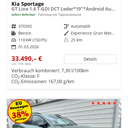
Kia Sportage
GT Line 1.6 T-GDI DCT Leder*19"*Android Auto*Navi*SHZ*E-Heck*ACC*360°Kamera
sofort lieferbar
Fahrzeug mit Tageszulassung
Fahrzeugnr.
370392
Getriebe
Automatik
Kraftstoff
Benzin
Außenfarbe
Experience Grün Metallic
Leistung
110 kW (150 PS)
Kilometerstand
25 km
01.03.2026
33.490,– €
Details
incl. 19% MwSt.
Verbrauch kombiniert:
7,30 l/100km
CO
-Klasse:
F
2
CO
-Emissionen:
167,00 g/km
2