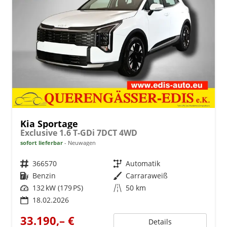
Kia Sportage
Exclusive 1.6 T-GDi 7DCT 4WD
sofort lieferbar
Neuwagen
Fahrzeugnr.
366570
Getriebe
Automatik
Kraftstoff
Benzin
Außenfarbe
Carraraweiß
Leistung
132 kW (179 PS)
Kilometerstand
50 km
18.02.2026
33.190,– €
Details