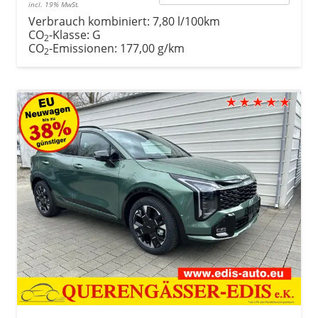
incl. 19% MwSt.
Verbrauch kombiniert:
7,80 l/100km
CO
-Klasse:
G
2
CO
-Emissionen:
177,00 g/km
2