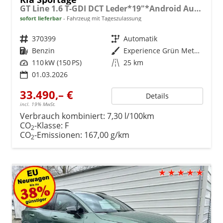
GT Line 1.6 T-GDI DCT Leder*19"*Android Auto*Navi*SHZ*E-Heck*ACC*360°Kamera
sofort lieferbar
Fahrzeug mit Tageszulassung
Fahrzeugnr.
370399
Getriebe
Automatik
Kraftstoff
Benzin
Außenfarbe
Experience Grün Metallic
Leistung
110 kW (150 PS)
Kilometerstand
25 km
01.03.2026
33.490,– €
Details
incl. 19% MwSt.
Verbrauch kombiniert:
7,30 l/100km
CO
-Klasse:
F
2
CO
-Emissionen:
167,00 g/km
2