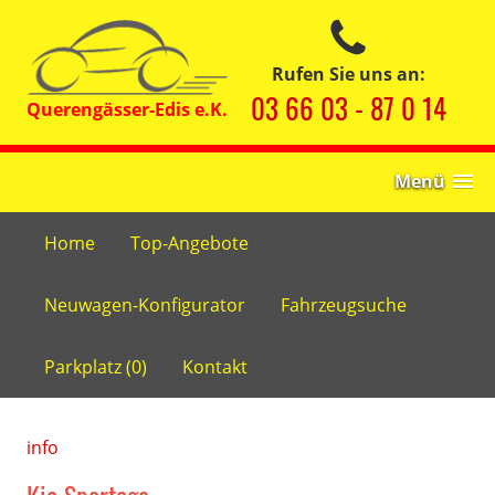
Rufen Sie uns an:
03 66 03 - 87 0 14
Menü
Home
Top-Angebote
Neuwagen-Konfigurator
Fahrzeugsuche
Parkplatz (
0
)
Kontakt
info