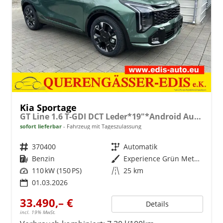
Kia Sportage
GT Line 1.6 T-GDI DCT Leder*19"*Android Auto*Navi*SHZ*E-Heck*ACC*360°Kamera
sofort lieferbar
Fahrzeug mit Tageszulassung
Fahrzeugnr.
370400
Getriebe
Automatik
Kraftstoff
Benzin
Außenfarbe
Experience Grün Metallic
Leistung
110 kW (150 PS)
Kilometerstand
25 km
01.03.2026
33.490,– €
Details
incl. 19% MwSt.