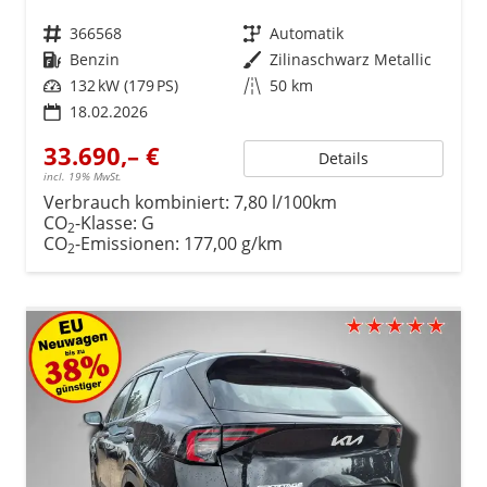
Fahrzeugnr.
366568
Getriebe
Automatik
Kraftstoff
Benzin
Außenfarbe
Zilinaschwarz Metallic
Leistung
132 kW (179 PS)
Kilometerstand
50 km
18.02.2026
33.690,– €
Details
incl. 19% MwSt.
Verbrauch kombiniert:
7,80 l/100km
CO
-Klasse:
G
2
CO
-Emissionen:
177,00 g/km
2