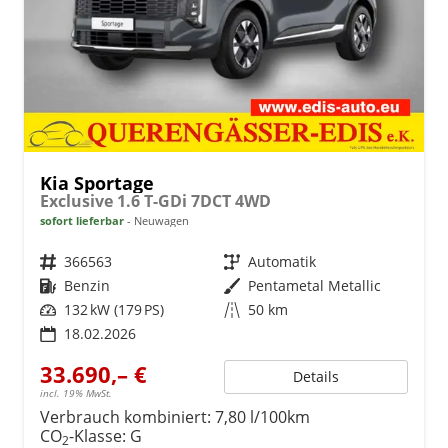
Kia Sportage
Exclusive 1.6 T-GDi 7DCT 4WD
sofort lieferbar
Neuwagen
Fahrzeugnr.
366563
Getriebe
Automatik
Kraftstoff
Benzin
Außenfarbe
Pentametal Metallic
Leistung
132 kW (179 PS)
Kilometerstand
50 km
18.02.2026
33.690,– €
Details
incl. 19% MwSt.
Verbrauch kombiniert:
7,80 l/100km
CO
-Klasse:
G
2