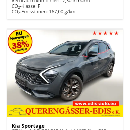
Verbrauch kombiniert:
7,30 l/100km
CO
-Klasse:
F
2
CO
-Emissionen:
167,00 g/km
2
Kia Sportage