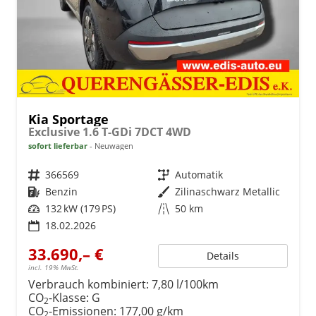
Kia Sportage
Exclusive 1.6 T-GDi 7DCT 4WD
sofort lieferbar
Neuwagen
Fahrzeugnr.
366569
Getriebe
Automatik
Kraftstoff
Benzin
Außenfarbe
Zilinaschwarz Metallic
Leistung
132 kW (179 PS)
Kilometerstand
50 km
18.02.2026
33.690,– €
Details
incl. 19% MwSt.
Verbrauch kombiniert:
7,80 l/100km
CO
-Klasse:
G
2
CO
-Emissionen:
177,00 g/km
2