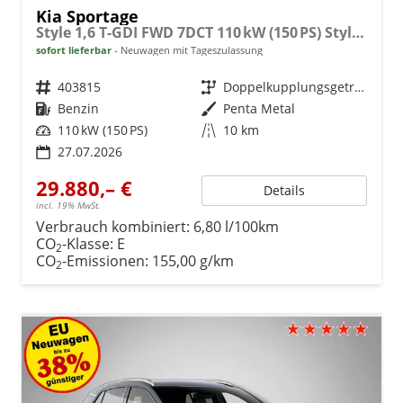
Kia Sportage
Style 1,6 T-GDI FWD 7DCT 110 kW (150 PS) Style-Paket, 2-Zonen-Klimaautomatik, Sitz-/Lenkradheizung, Regensensor, Navi, DAB, Apple CarPlay/Android Auto, Rückfahrkamera, Parksensoren vorn/hinten, Full-LED, 17 Zoll LM, uvm.
sofort lieferbar
Neuwagen mit Tageszulassung
Fahrzeugnr.
403815
Getriebe
Doppelkupplungsgetriebe (DSG)
Kraftstoff
Benzin
Außenfarbe
Penta Metal
Leistung
110 kW (150 PS)
Kilometerstand
10 km
27.07.2026
29.880,– €
Details
incl. 19% MwSt.
Verbrauch kombiniert:
6,80 l/100km
CO
-Klasse:
E
2
CO
-Emissionen:
155,00 g/km
2