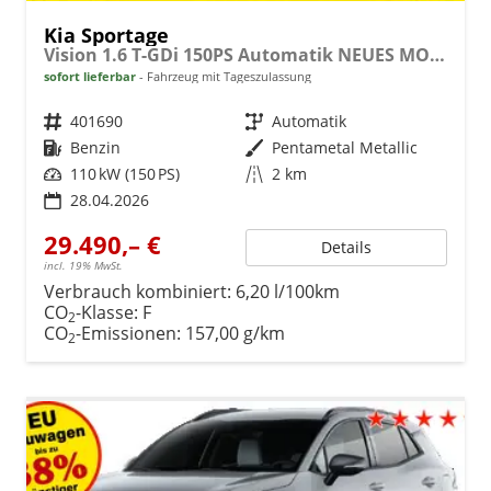
Kia Sportage
Vision 1.6 T-GDi 150PS Automatik NEUES MODELL MY26 FACELIFT Sitzheizung Lenkradheizung Klimaautomatik Navi Bluetooth Touchscreen Apple CarPlay Android Auto PDC v+h 17"LM Rückf.Kamera ACC 2x Keyless
sofort lieferbar
Fahrzeug mit Tageszulassung
Fahrzeugnr.
401690
Getriebe
Automatik
Kraftstoff
Benzin
Außenfarbe
Pentametal Metallic
Leistung
110 kW (150 PS)
Kilometerstand
2 km
28.04.2026
29.490,– €
Details
incl. 19% MwSt.
Verbrauch kombiniert:
6,20 l/100km
CO
-Klasse:
F
2
CO
-Emissionen:
157,00 g/km
2