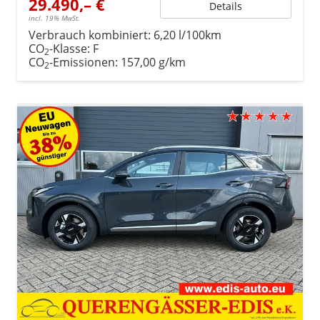
29.490,– €
Details
incl. 19% MwSt.
Verbrauch kombiniert:
6,20 l/100km
CO
-Klasse:
F
2
CO
-Emissionen:
157,00 g/km
2