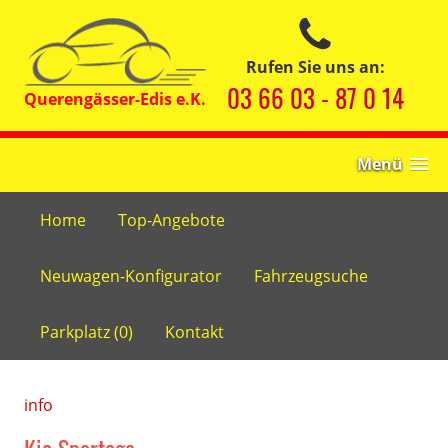
Rufen Sie uns an:
03 66 03 - 87 0 14
Menü
Home
Top-Angebote
Neuwagen-Konfigurator
Fahrzeugsuche
Parkplatz (
0
)
Kontakt
info