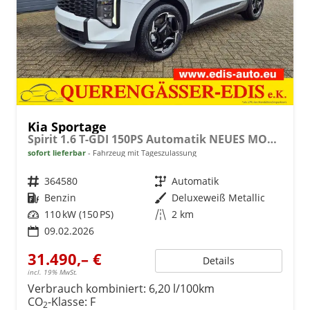
Kia Sportage
Spirit 1.6 T-GDI 150PS Automatik NEUES MODELL MY26 FACELIFT Teil-Leder 18"LM Sitzheizung v+h Lenkradheizung Klimaautomatik ACC Navi Bluetooth Touchscreen Apple CarPlay Android Auto PDC Rückf.Kamera 2x Keyless
sofort lieferbar
Fahrzeug mit Tageszulassung
Fahrzeugnr.
364580
Getriebe
Automatik
Kraftstoff
Benzin
Außenfarbe
Deluxeweiß Metallic
Leistung
110 kW (150 PS)
Kilometerstand
2 km
09.02.2026
31.490,– €
Details
incl. 19% MwSt.
Verbrauch kombiniert:
6,20 l/100km
CO
-Klasse:
F
2