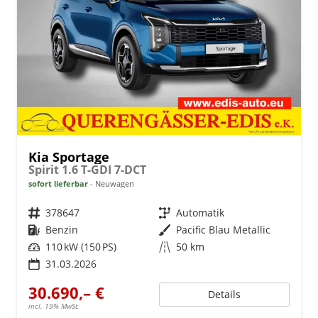
Kia Sportage
Spirit 1.6 T-GDI 7-DCT
sofort lieferbar
Neuwagen
Fahrzeugnr.
378647
Getriebe
Automatik
Kraftstoff
Benzin
Außenfarbe
Pacific Blau Metallic
Leistung
110 kW (150 PS)
Kilometerstand
50 km
31.03.2026
30.690,– €
Details
incl. 19% MwSt.