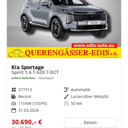
Kia Sportage
Spirit 1.6 T-GDI 7-DCT
sofort lieferbar
Neuwagen
Fahrzeugnr.
377313
Getriebe
Automatik
Kraftstoff
Benzin
Außenfarbe
Lunarsilber Metallic
Leistung
110 kW (150 PS)
Kilometerstand
50 km
31.03.2026
30.690,– €
Details
incl. 19% MwSt.