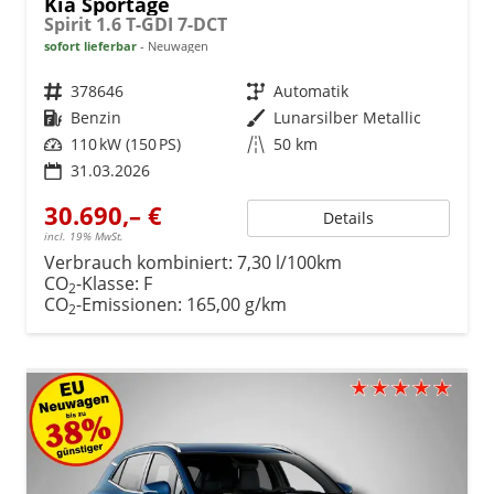
Kia Sportage
Spirit 1.6 T-GDI 7-DCT
sofort lieferbar
Neuwagen
Fahrzeugnr.
378646
Getriebe
Automatik
Kraftstoff
Benzin
Außenfarbe
Lunarsilber Metallic
Leistung
110 kW (150 PS)
Kilometerstand
50 km
31.03.2026
30.690,– €
Details
incl. 19% MwSt.
Verbrauch kombiniert:
7,30 l/100km
CO
-Klasse:
F
2
CO
-Emissionen:
165,00 g/km
2