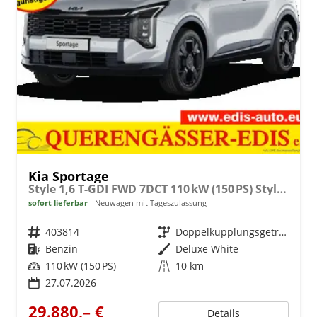
Kia Sportage
Style 1,6 T-GDI FWD 7DCT 110 kW (150 PS) Style-Paket, 2-Zonen-Klimaautomatik, Sitz-/Lenkradheizung, Regensensor, Navi, DAB, Apple CarPlay/Android Auto, Rückfahrkamera, Parksensoren vorn/hinten, Full-LED, 17 Zoll LM, uvm.
sofort lieferbar
Neuwagen mit Tageszulassung
Fahrzeugnr.
403814
Getriebe
Doppelkupplungsgetriebe (DSG)
Kraftstoff
Benzin
Außenfarbe
Deluxe White
Leistung
110 kW (150 PS)
Kilometerstand
10 km
27.07.2026
29.880,– €
Details