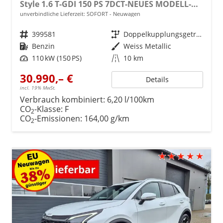
Style 1.6 T-GDI 150 PS 7DCT-NEUES MODELL-Navi 12,3 Zoll-ACC-Rückfahrkamera-Teilleder-el. Sitze-Klimaautomatik-4xSHZ-LED-18''Alu-Sofort
unverbindliche Lieferzeit: SOFORT
Neuwagen
Fahrzeugnr.
399581
Getriebe
Doppelkupplungsgetriebe (DSG)
Kraftstoff
Benzin
Außenfarbe
Weiss Metallic
Leistung
110 kW (150 PS)
Kilometerstand
10 km
30.990,– €
Details
incl. 19% MwSt.
Verbrauch kombiniert:
6,20 l/100km
CO
-Klasse:
F
2
CO
-Emissionen:
164,00 g/km
2