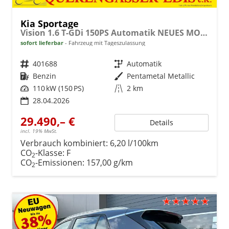
Kia Sportage
Vision 1.6 T-GDi 150PS Automatik NEUES MODELL MY26 FACELIFT Sitzheizung Lenkradheizung Klimaautomatik Navi Bluetooth Touchscreen Apple CarPlay Android Auto PDC v+h 17"LM Rückf.Kamera ACC 2x Keyless
sofort lieferbar
Fahrzeug mit Tageszulassung
Fahrzeugnr.
401688
Getriebe
Automatik
Kraftstoff
Benzin
Außenfarbe
Pentametal Metallic
Leistung
110 kW (150 PS)
Kilometerstand
2 km
28.04.2026
29.490,– €
Details
incl. 19% MwSt.
Verbrauch kombiniert:
6,20 l/100km
CO
-Klasse:
F
2
CO
-Emissionen:
157,00 g/km
2