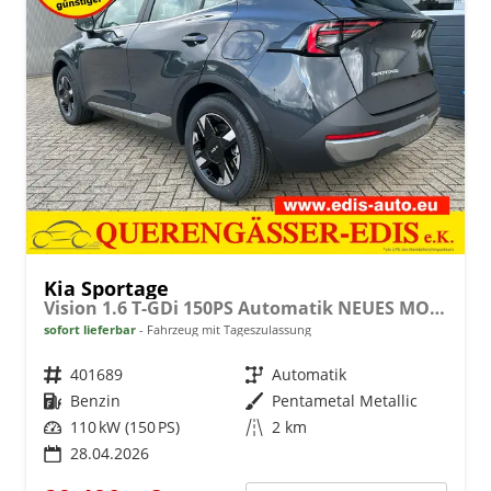
Kia Sportage
Vision 1.6 T-GDi 150PS Automatik NEUES MODELL MY26 FACELIFT Sitzheizung Lenkradheizung Klimaautomatik Navi Bluetooth Touchscreen Apple CarPlay Android Auto PDC v+h 17"LM Rückf.Kamera ACC 2x Keyless
sofort lieferbar
Fahrzeug mit Tageszulassung
Fahrzeugnr.
401689
Getriebe
Automatik
Kraftstoff
Benzin
Außenfarbe
Pentametal Metallic
Leistung
110 kW (150 PS)
Kilometerstand
2 km
28.04.2026