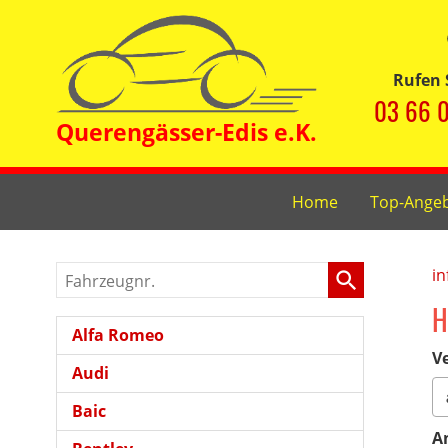
Rufen 
03 66 0
Home
Top-Ange
Fahrzeugnr.
in
H
Alfa Romeo
Ve
Audi
Baic
A