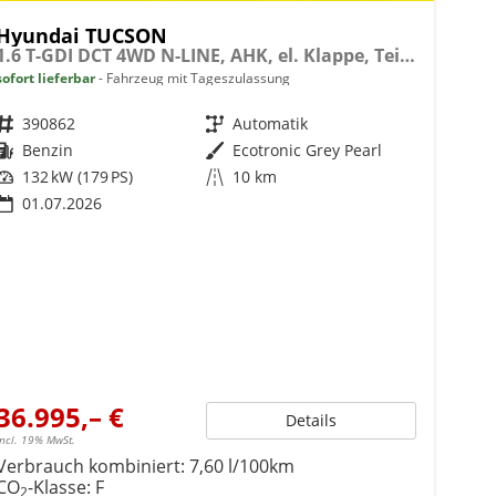
Hyundai TUCSON
1.6 T-GDI DCT 4WD N-LINE, AHK, el. Klappe, Teilleder, Navi, Kamera, ACC
sofort lieferbar
Fahrzeug mit Tageszulassung
Fahrzeugnr.
390862
Getriebe
Automatik
Kraftstoff
Benzin
Außenfarbe
Ecotronic Grey Pearl
Leistung
132 kW (179 PS)
Kilometerstand
10 km
01.07.2026
36.995,– €
Details
incl. 19% MwSt.
Verbrauch kombiniert:
7,60 l/100km
CO
-Klasse:
F
2