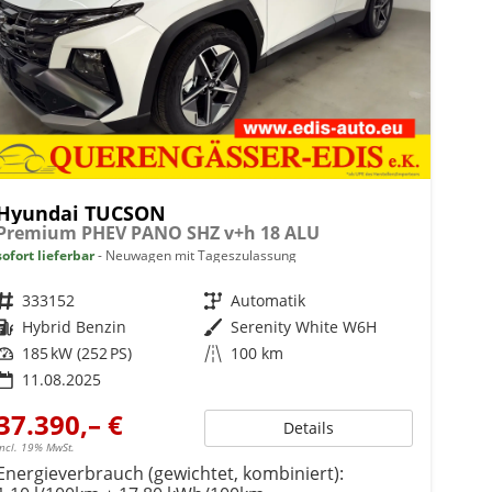
Hyundai TUCSON
Premium PHEV PANO SHZ v+h 18 ALU
sofort lieferbar
Neuwagen mit Tageszulassung
Fahrzeugnr.
333152
Getriebe
Automatik
Kraftstoff
Hybrid Benzin
Außenfarbe
Serenity White W6H
Leistung
185 kW (252 PS)
Kilometerstand
100 km
11.08.2025
37.390,– €
Details
incl. 19% MwSt.
Energieverbrauch (gewichtet, kombiniert):