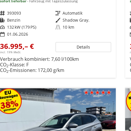
sofort lieferbar
Fahrzeug mit Tageszulassung
Fahrzeugnr.
393093
Getriebe
Automatik
Kraftstoff
Benzin
Außenfarbe
Shadow Gray.
Leistung
132 kW (179 PS)
Kilometerstand
10 km
01.06.2026
36.995,– €
Details
incl. 19% MwSt.
Verbrauch kombiniert:
7,60 l/100km
CO
-Klasse:
F
2
CO
-Emissionen:
172,00 g/km
2