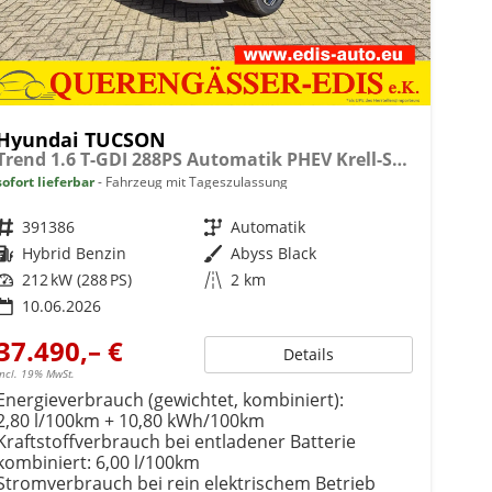
Hyundai TUCSON
Trend 1.6 T-GDI 288PS Automatik PHEV Krell-Sound Teill-Leder elektr. Heckklappe ACC Klimaautomatik Sitzheizung Lenkrandheizung Navi PDC v+h Rückf.Kamera Apple CarPlay + Android Auto 2xKeyless 19-LM vollelektr. Reichweite 68KM
sofort lieferbar
Fahrzeug mit Tageszulassung
Fahrzeugnr.
391386
Getriebe
Automatik
Kraftstoff
Hybrid Benzin
Außenfarbe
Abyss Black
Leistung
212 kW (288 PS)
Kilometerstand
2 km
10.06.2026
37.490,– €
Details
incl. 19% MwSt.
Energieverbrauch (gewichtet, kombiniert):
2,80 l/100km + 10,80 kWh/100km
Kraftstoffverbrauch bei entladener Batterie
kombiniert:
6,00 l/100km
Stromverbrauch bei rein elektrischem Betrieb