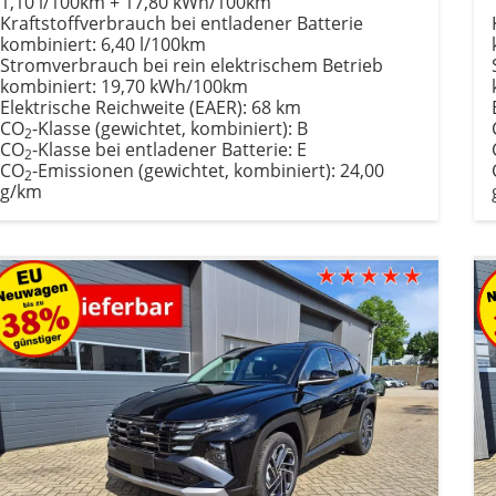
1,10 l/100km + 17,80 kWh/100km
Kraftstoffverbrauch bei entladener Batterie
kombiniert:
6,40 l/100km
Stromverbrauch bei rein elektrischem Betrieb
kombiniert:
19,70 kWh/100km
Elektrische Reichweite (EAER):
68 km
CO
-Klasse (gewichtet, kombiniert):
B
2
CO
-Klasse bei entladener Batterie:
E
2
CO
-Emissionen (gewichtet, kombiniert):
24,00
2
g/km