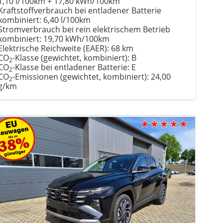
1,10 l/100km + 17,80 kWh/100km
Kraftstoffverbrauch bei entladener Batterie
kombiniert:
6,40 l/100km
Stromverbrauch bei rein elektrischem Betrieb
kombiniert:
19,70 kWh/100km
Elektrische Reichweite (EAER):
68 km
CO
-Klasse (gewichtet, kombiniert):
B
2
CO
-Klasse bei entladener Batterie:
E
2
CO
-Emissionen (gewichtet, kombiniert):
24,00
2
g/km