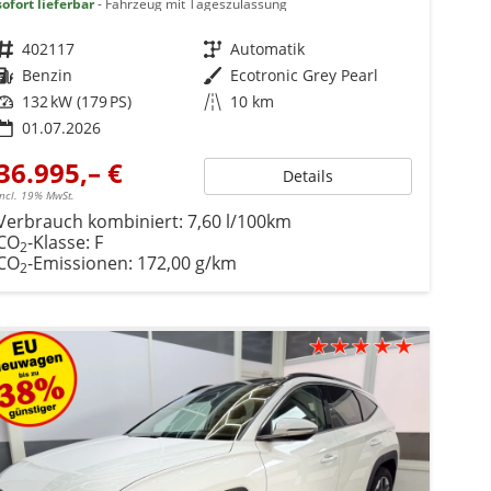
sofort lieferbar
Fahrzeug mit Tageszulassung
Fahrzeugnr.
402117
Getriebe
Automatik
Kraftstoff
Benzin
Außenfarbe
Ecotronic Grey Pearl
Leistung
132 kW (179 PS)
Kilometerstand
10 km
01.07.2026
36.995,– €
Details
incl. 19% MwSt.
Verbrauch kombiniert:
7,60 l/100km
CO
-Klasse:
F
2
CO
-Emissionen:
172,00 g/km
2