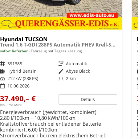
Hyundai TUCSON
Trend 1.6 T-GDI 288PS Automatik PHEV Krell-Sound Teill-Leder elektr. Heckklappe ACC Klimaautomatik Sitzheizung Lenkrandheizung Navi PDC v+h Rückf.Kamera Apple CarPlay + Android Auto 2xKeyless 19-LM vollelektr. Reichweite 68KM
sofort lieferbar
Fahrzeug mit Tageszulassung
Fahrzeugnr.
391385
Getriebe
Automatik
Kraftstoff
Hybrid Benzin
Außenfarbe
Abyss Black
Leistung
212 kW (288 PS)
Kilometerstand
2 km
10.06.2026
37.490,– €
Details
incl. 19% MwSt.
Energieverbrauch (gewichtet, kombiniert):
2,80 l/100km + 10,80 kWh/100km
Kraftstoffverbrauch bei entladener Batterie
kombiniert:
6,00 l/100km
Stromverbrauch bei rein elektrischem Betrieb