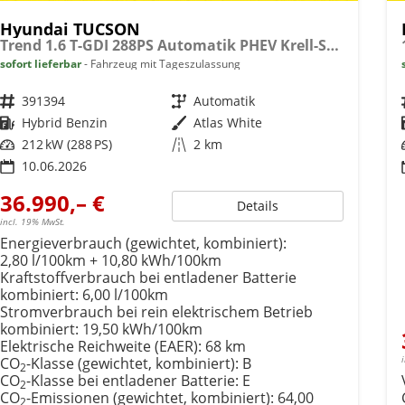
Hyundai TUCSON
Trend 1.6 T-GDI 288PS Automatik PHEV Krell-Sound Teill-Leder elektr. Heckklappe ACC Klimaautomatik Sitzheizung Lenkrandheizung Navi PDC v+h Rückf.Kamera Apple CarPlay + Android Auto 2xKeyless 19-LM vollelektr. Reichweite 68KM
sofort lieferbar
Fahrzeug mit Tageszulassung
Fahrzeugnr.
391394
Getriebe
Automatik
Kraftstoff
Hybrid Benzin
Außenfarbe
Atlas White
Leistung
212 kW (288 PS)
Kilometerstand
2 km
10.06.2026
36.990,– €
Details
incl. 19% MwSt.
Energieverbrauch (gewichtet, kombiniert):
2,80 l/100km + 10,80 kWh/100km
Kraftstoffverbrauch bei entladener Batterie
kombiniert:
6,00 l/100km
Stromverbrauch bei rein elektrischem Betrieb
kombiniert:
19,50 kWh/100km
Elektrische Reichweite (EAER):
68 km
CO
-Klasse (gewichtet, kombiniert):
B
2
CO
-Klasse bei entladener Batterie:
E
2
CO
-Emissionen (gewichtet, kombiniert):
64,00
2