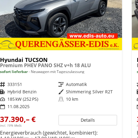
Hyundai TUCSON
Premium PHEV PANO SHZ v+h 18 ALU
sofort lieferbar
Neuwagen mit Tageszulassung
Fahrzeugnr.
333151
Getriebe
Automatik
Kraftstoff
Hybrid Benzin
Außenfarbe
Shimmering Silver R2T
Leistung
185 kW (252 PS)
Kilometerstand
10 km
11.08.2025
37.390,– €
Details
incl. 19% MwSt.
Energieverbrauch (gewichtet, kombiniert):