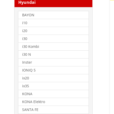
Hyundai
BAYON
i10
i20
i30
i30 Kombi
i30 N
Inster
IONIQ 5
ix20
ix35
KONA
KONA Elektro
SANTA FE