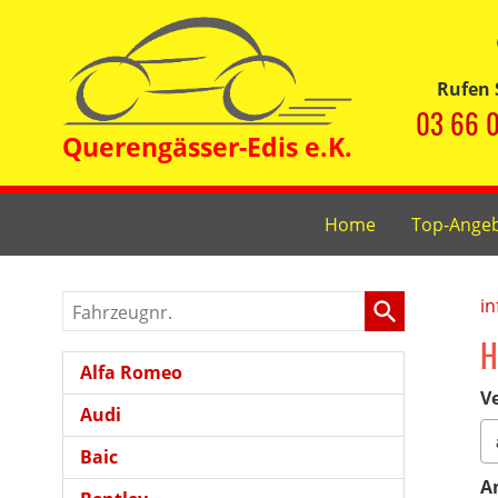
Rufen 
03 66 0
Home
Top-Ange
Fahrzeugnr.
in
H
Alfa Romeo
Ve
Audi
Baic
A