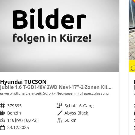
Hyundai TUCSON
Jubile 1.6 T-GDI 48V 2WD Navi-17"-2 Zonen Klimaautomatik-LED-Kamera-Sofort
unverbindliche Lieferzeit: Sofort
Neuwagen mit Tageszulassung
Fahrzeugnr.
379595
Getriebe
Schalt. 6-Gang
Kraftstoff
Benzin
Außenfarbe
Abyss Black
Leistung
118 kW (160 PS)
Kilometerstand
50 km
23.12.2025