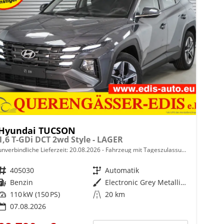
Hyundai TUCSON
1,6 T-GDi DCT 2wd Style - LAGER
unverbindliche Lieferzeit:
20.08.2026
Fahrzeug mit Tageszulassung
Fahrzeugnr.
405030
Getriebe
Automatik
Kraftstoff
Benzin
Außenfarbe
Electronic Grey Metallic ()
Leistung
110 kW (150 PS)
Kilometerstand
20 km
07.08.2026