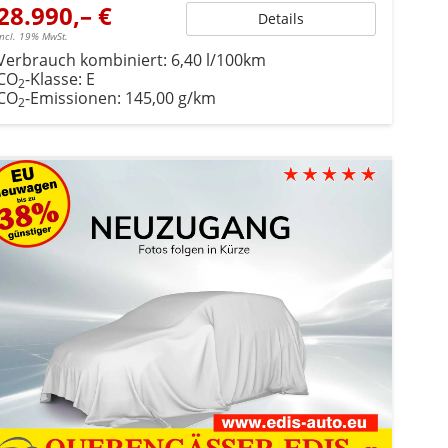
28.990,– €
Details
incl. 19% MwSt.
Verbrauch kombiniert:
6,40 l/100km
CO
-Klasse:
E
2
CO
-Emissionen:
145,00 g/km
2