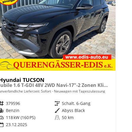
Hyundai TUCSON
Jubile 1.6 T-GDI 48V 2WD Navi-17"-2 Zonen Klimaautomatik-LED-Kamera-Sofort
unverbindliche Lieferzeit: Sofort
Neuwagen mit Tageszulassung
Fahrzeugnr.
379596
Getriebe
Schalt. 6-Gang
Kraftstoff
Benzin
Außenfarbe
Abyss Black
Leistung
118 kW (160 PS)
Kilometerstand
50 km
23.12.2025