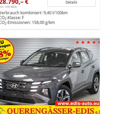
28.790,– €
Details
incl. 19% MwSt.
Verbrauch kombiniert:
9,40 l/100km
CO
-Klasse:
F
2
CO
-Emissionen:
158,00 g/km
2