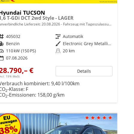
Hyundai TUCSON
1,6 T-GDi DCT 2wd Style - LAGER
unverbindliche Lieferzeit:
20.08.2026
Fahrzeug mit Tageszulassung
Fahrzeugnr.
405032
Getriebe
Automatik
Kraftstoff
Benzin
Außenfarbe
Electronic Grey Metallic ()
Leistung
110 kW (150 PS)
Kilometerstand
20 km
07.08.2026
28.790,– €
Details
incl. 19% MwSt.
Verbrauch kombiniert:
9,40 l/100km
CO
-Klasse:
F
2
CO
-Emissionen:
158,00 g/km
2