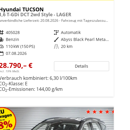
Hyundai TUCSON
1,6 T-GDi DCT 2wd Style - LAGER
unverbindliche Lieferzeit:
20.08.2026
Fahrzeug mit Tageszulassung
Fahrzeugnr.
405028
Getriebe
Automatik
Kraftstoff
Benzin
Außenfarbe
Abyss Black Pearl Metallic ()
Leistung
110 kW (150 PS)
Kilometerstand
20 km
07.08.2026
28.790,– €
Details
incl. 19% MwSt.
Verbrauch kombiniert:
6,30 l/100km
CO
-Klasse:
E
2
CO
-Emissionen:
144,00 g/km
2