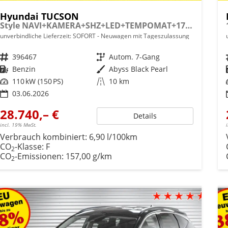
Hyundai TUCSON
Style NAVI+KAMERA+SHZ+LED+TEMPOMAT+17" ALU+PDC
unverbindliche Lieferzeit: SOFORT
Neuwagen mit Tageszulassung
Fahrzeugnr.
396467
Getriebe
Autom. 7-Gang
Kraftstoff
Benzin
Außenfarbe
Abyss Black Pearl
Leistung
110 kW (150 PS)
Kilometerstand
10 km
03.06.2026
28.740,– €
Details
incl. 19% MwSt.
Verbrauch kombiniert:
6,90 l/100km
CO
-Klasse:
F
2
CO
-Emissionen:
157,00 g/km
2