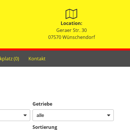
Location:
Geraer Str. 30
07570 Wünschendorf
kplatz (
0
)
Kontakt
Getriebe
Sortierung