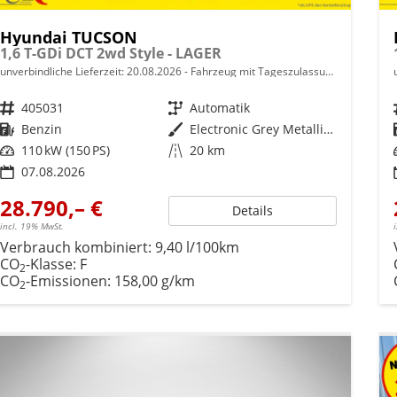
Hyundai TUCSON
1,6 T-GDi DCT 2wd Style - LAGER
unverbindliche Lieferzeit:
20.08.2026
Fahrzeug mit Tageszulassung
Fahrzeugnr.
405031
Getriebe
Automatik
Kraftstoff
Benzin
Außenfarbe
Electronic Grey Metallic ()
Leistung
110 kW (150 PS)
Kilometerstand
20 km
07.08.2026
28.790,– €
Details
incl. 19% MwSt.
Verbrauch kombiniert:
9,40 l/100km
CO
-Klasse:
F
2
CO
-Emissionen:
158,00 g/km
2