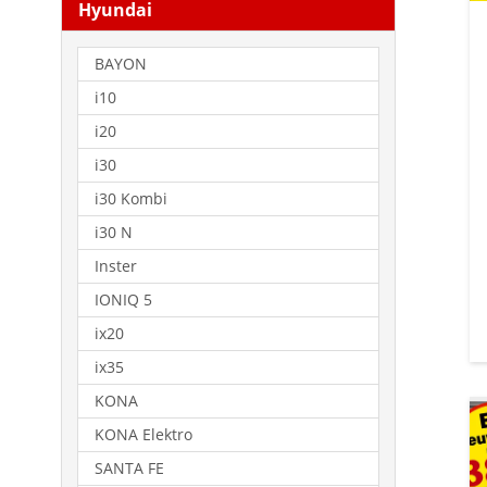
Hyundai
BAYON
i10
i20
i30
i30 Kombi
i30 N
Inster
IONIQ 5
ix20
ix35
KONA
KONA Elektro
SANTA FE