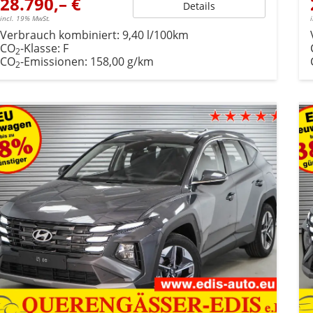
28.790,– €
Details
incl. 19% MwSt.
Verbrauch kombiniert:
9,40 l/100km
CO
-Klasse:
F
2
CO
-Emissionen:
158,00 g/km
2