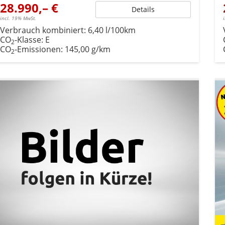
28.990,– €
Details
incl. 19% MwSt.
Verbrauch kombiniert:
6,40 l/100km
CO
-Klasse:
E
2
CO
-Emissionen:
145,00 g/km
2