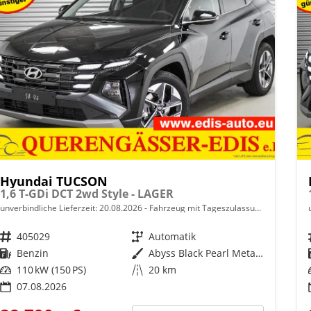
Hyundai TUCSON
1,6 T-GDi DCT 2wd Style - LAGER
unverbindliche Lieferzeit:
20.08.2026
Fahrzeug mit Tageszulassung
Fahrzeugnr.
405029
Getriebe
Automatik
Kraftstoff
Benzin
Außenfarbe
Abyss Black Pearl Metallic ()
Leistung
110 kW (150 PS)
Kilometerstand
20 km
07.08.2026