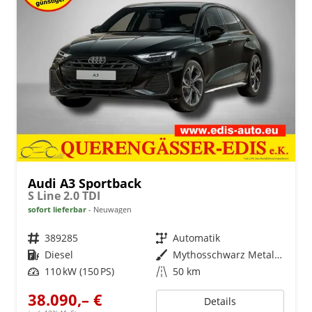
Audi A3 Sportback
S Line 2.0 TDI
sofort lieferbar
Neuwagen
Fahrzeugnr.
389285
Getriebe
Automatik
Kraftstoff
Diesel
Außenfarbe
Mythosschwarz Metallic
Leistung
110 kW (150 PS)
Kilometerstand
50 km
38.090,– €
Details