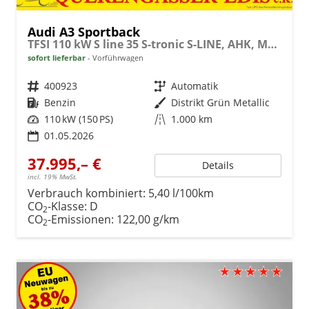
Audi A3 Sportback
TFSI 110 kW S line 35 S-tronic S-LINE, AHK, Matrix, Navi, el. Klappe, Kamera, Winter, 3 J.-Garantie
sofort lieferbar
Vorführwagen
Fahrzeugnr.
400923
Getriebe
Automatik
Kraftstoff
Benzin
Außenfarbe
Distrikt Grün Metallic
Leistung
110 kW (150 PS)
Kilometerstand
1.000 km
01.05.2026
37.995,– €
Details
incl. 19% MwSt.
Verbrauch kombiniert:
5,40 l/100km
CO
-Klasse:
D
2
CO
-Emissionen:
122,00 g/km
2