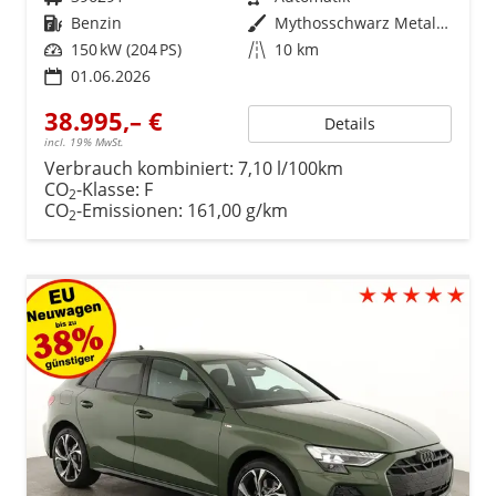
Kraftstoff
Benzin
Außenfarbe
Mythosschwarz Metallic
Leistung
150 kW (204 PS)
Kilometerstand
10 km
01.06.2026
38.995,– €
Details
incl. 19% MwSt.
Verbrauch kombiniert:
7,10 l/100km
CO
-Klasse:
F
2
CO
-Emissionen:
161,00 g/km
2