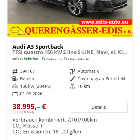
Audi A3 Sportback
TFSI quattro 150 kW S line S-LINE, Navi, el. Klappe, Sound, Winter, 18-Zoll, 3-J. Garantie
sofort lieferbar
Fahrzeug mit Tageszulassung
Fahrzeugnr.
394167
Getriebe
Automatik
Kraftstoff
Benzin
Außenfarbe
Daytonagrau Perleffekt
Leistung
150 kW (204 PS)
Kilometerstand
10 km
01.06.2026
38.995,– €
Details
incl. 19% MwSt.
Verbrauch kombiniert:
7,10 l/100km
CO
-Klasse:
F
2
CO
-Emissionen:
161,00 g/km
2