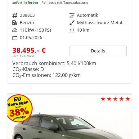
sofort lieferbar
Fahrzeug mit Tageszulassung
Fahrzeugnr.
388803
Getriebe
Automatik
Kraftstoff
Benzin
Außenfarbe
Mythosschwarz Metallic
Leistung
110 kW (150 PS)
Kilometerstand
10 km
01.05.2026
38.495,– €
Details
incl. 19% MwSt.
Verbrauch kombiniert:
5,40 l/100km
CO
-Klasse:
D
2
CO
-Emissionen:
122,00 g/km
2