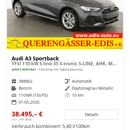
Audi A3 Sportback
TFSI 110 kW S line 35 S-tronic S-LINE, AHK, Matrix, Navi, el. Klappe, Kamera, Winter, 3 J.-Garantie
sofort lieferbar
Fahrzeug mit Tageszulassung
Fahrzeugnr.
388802
Getriebe
Automatik
Kraftstoff
Benzin
Außenfarbe
Daytonagrau Metallic
Leistung
110 kW (150 PS)
Kilometerstand
10 km
01.05.2026
38.495,– €
Details
incl. 19% MwSt.
Verbrauch kombiniert:
5,40 l/100km