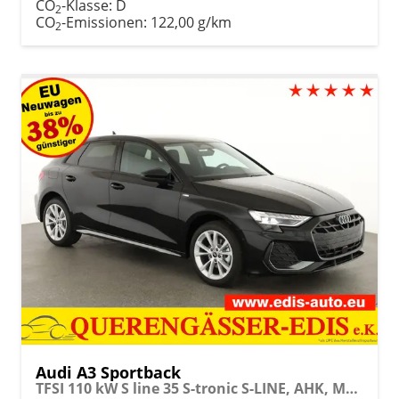
CO
-Klasse:
D
2
CO
-Emissionen:
122,00 g/km
2
Audi A3 Sportback
TFSI 110 kW S line 35 S-tronic S-LINE, AHK, Matrix, Navi, el. Klappe, Kamera, Winter, 3 J.-Garantie