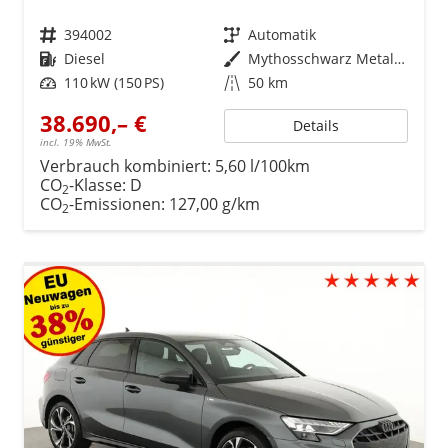
Fahrzeugnr.
394002
Getriebe
Automatik
Kraftstoff
Diesel
Außenfarbe
Mythosschwarz Metallic
Leistung
110 kW (150 PS)
Kilometerstand
50 km
38.690,– €
Details
incl. 19% MwSt.
Verbrauch kombiniert:
5,60 l/100km
CO
-Klasse:
D
2
CO
-Emissionen:
127,00 g/km
2