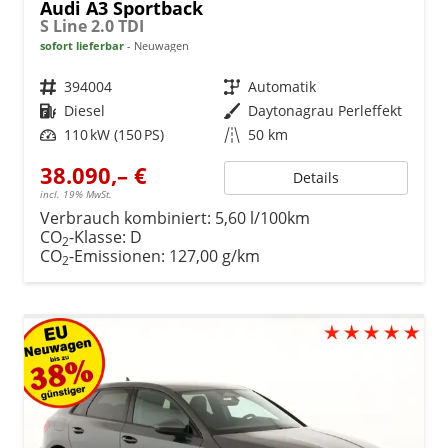
Audi A3 Sportback
S Line 2.0 TDI
sofort lieferbar
Neuwagen
Fahrzeugnr.
394004
Getriebe
Automatik
Kraftstoff
Diesel
Außenfarbe
Daytonagrau Perleffekt
Leistung
110 kW (150 PS)
Kilometerstand
50 km
38.090,– €
Details
incl. 19% MwSt.
Verbrauch kombiniert:
5,60 l/100km
CO
-Klasse:
D
2
CO
-Emissionen:
127,00 g/km
2