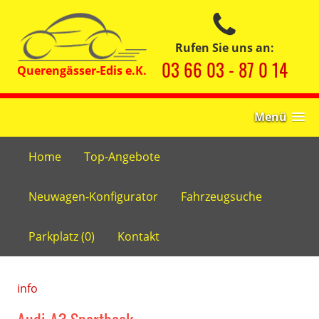
Rufen Sie uns an:
03 66 03 - 87 0 14
Menü
Home
Top-Angebote
Neuwagen-Konfigurator
Fahrzeugsuche
Parkplatz (
0
)
Kontakt
info