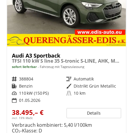
Audi A3 Sportback
TFSI 110 kW S line 35 S-tronic S-LINE, AHK, Matrix, Navi, el. Klappe, Kamera, Winter, 3 J.-Garantie
sofort lieferbar
Fahrzeug mit Tageszulassung
Fahrzeugnr.
388804
Getriebe
Automatik
Kraftstoff
Benzin
Außenfarbe
Distrikt Grün Metallic
Leistung
110 kW (150 PS)
Kilometerstand
10 km
01.05.2026
38.495,– €
Details
incl. 19% MwSt.
Verbrauch kombiniert:
5,40 l/100km
CO
-Klasse:
D
2