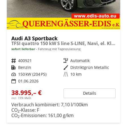
Audi A3 Sportback
TFSI quattro 150 kW S line S-LINE, Navi, el. Klappe, Sound, Winter, 18-Zoll, 3-J. Garantie
sofort lieferbar
Fahrzeug mit Tageszulassung
Fahrzeugnr.
400921
Getriebe
Automatik
Kraftstoff
Benzin
Außenfarbe
Distriktgrün Metallic
Leistung
150 kW (204 PS)
Kilometerstand
10 km
01.06.2026
38.995,– €
Details
incl. 19% MwSt.
Verbrauch kombiniert:
7,10 l/100km
CO
-Klasse:
F
2
CO
-Emissionen:
161,00 g/km
2