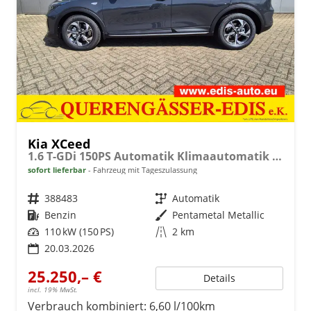
Kia XCeed
1.6 T-GDi 150PS Automatik Klimaautomatik Sitzheizung Lenkradheizung Navi PDC Rückf.Kamera abged.Scheiben Apple CarPlay Android Auto
sofort lieferbar
Fahrzeug mit Tageszulassung
Fahrzeugnr.
388483
Getriebe
Automatik
Kraftstoff
Benzin
Außenfarbe
Pentametal Metallic
Leistung
110 kW (150 PS)
Kilometerstand
2 km
20.03.2026
25.250,– €
Details
incl. 19% MwSt.
Verbrauch kombiniert:
6,60 l/100km