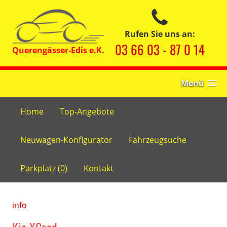
Rufen Sie uns an:
03 66 03 - 87 0 14
Menü
Home
Top-Angebote
Neuwagen-Konfigurator
Fahrzeugsuche
Parkplatz (
0
)
Kontakt
info