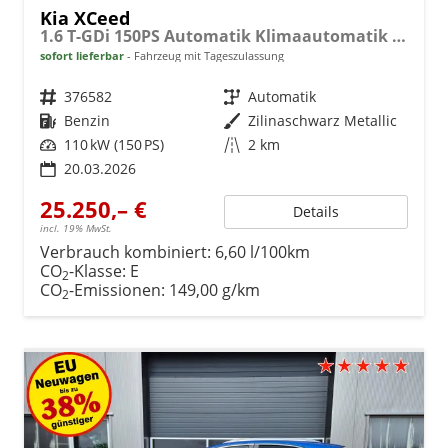
Kia XCeed
1.6 T-GDi 150PS Automatik Klimaautomatik Sitzheizung Lenkradheizung Navi PDC Rückf.Kamera abged.Scheiben Apple CarPlay Android Auto
sofort lieferbar
Fahrzeug mit Tageszulassung
Fahrzeugnr.
376582
Getriebe
Automatik
Kraftstoff
Benzin
Außenfarbe
Zilinaschwarz Metallic
Leistung
110 kW (150 PS)
Kilometerstand
2 km
20.03.2026
25.250,– €
Details
incl. 19% MwSt.
Verbrauch kombiniert:
6,60 l/100km
CO
-Klasse:
E
2
CO
-Emissionen:
149,00 g/km
2