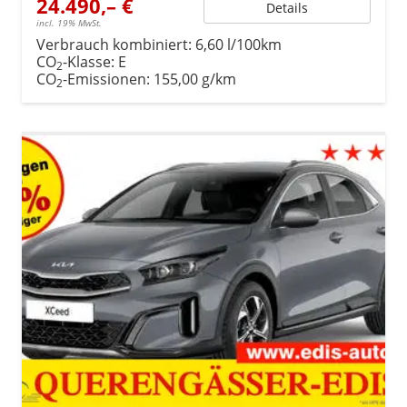
24.490,– €
Details
incl. 19% MwSt.
Verbrauch kombiniert:
6,60 l/100km
CO
-Klasse:
E
2
CO
-Emissionen:
155,00 g/km
2