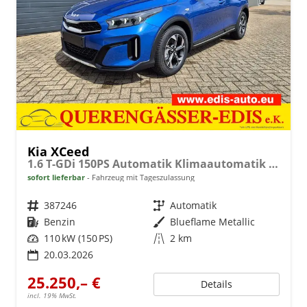
Kia XCeed
1.6 T-GDi 150PS Automatik Klimaautomatik Sitzheizung Lenkradheizung Navi PDC Rückf.Kamera abged.Scheiben Apple CarPlay Android Auto
sofort lieferbar
Fahrzeug mit Tageszulassung
Fahrzeugnr.
387246
Getriebe
Automatik
Kraftstoff
Benzin
Außenfarbe
Blueflame Metallic
Leistung
110 kW (150 PS)
Kilometerstand
2 km
20.03.2026
25.250,– €
Details
incl. 19% MwSt.