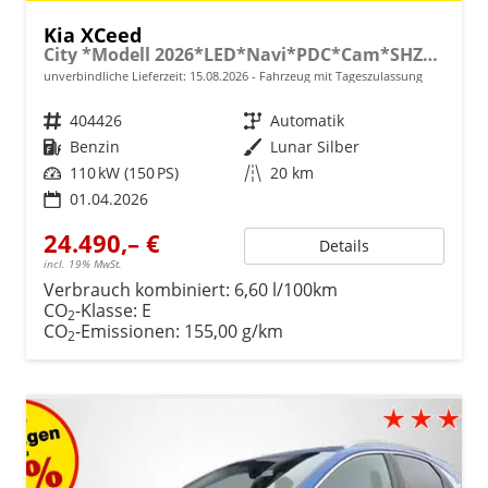
Kia XCeed
City *Modell 2026*LED*Navi*PDC*Cam*SHZ*Alu
unverbindliche Lieferzeit:
15.08.2026
Fahrzeug mit Tageszulassung
Fahrzeugnr.
404426
Getriebe
Automatik
Kraftstoff
Benzin
Außenfarbe
Lunar Silber
Leistung
110 kW (150 PS)
Kilometerstand
20 km
01.04.2026
24.490,– €
Details
incl. 19% MwSt.
Verbrauch kombiniert:
6,60 l/100km
CO
-Klasse:
E
2
CO
-Emissionen:
155,00 g/km
2