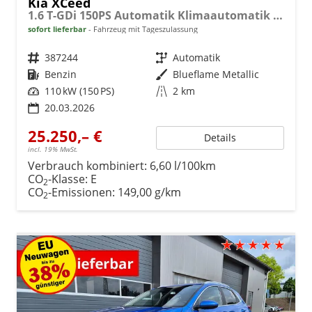
Kia XCeed
1.6 T-GDi 150PS Automatik Klimaautomatik Sitzheizung Lenkradheizung Navi PDC Rückf.Kamera abged.Scheiben Apple CarPlay Android Auto
sofort lieferbar
Fahrzeug mit Tageszulassung
Fahrzeugnr.
387244
Getriebe
Automatik
Kraftstoff
Benzin
Außenfarbe
Blueflame Metallic
Leistung
110 kW (150 PS)
Kilometerstand
2 km
20.03.2026
25.250,– €
Details
incl. 19% MwSt.
Verbrauch kombiniert:
6,60 l/100km
CO
-Klasse:
E
2
CO
-Emissionen:
149,00 g/km
2