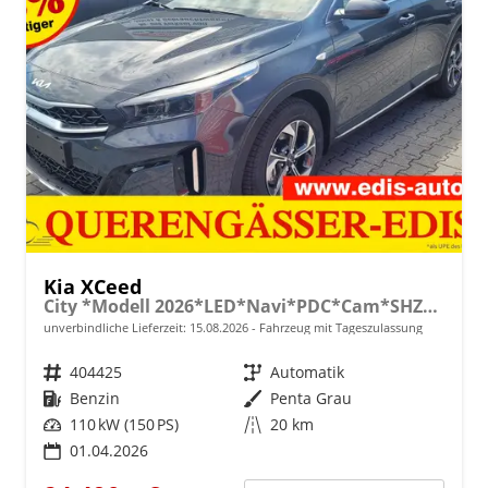
Kia XCeed
City *Modell 2026*LED*Navi*PDC*Cam*SHZ*Alu
unverbindliche Lieferzeit:
15.08.2026
Fahrzeug mit Tageszulassung
Fahrzeugnr.
404425
Getriebe
Automatik
Kraftstoff
Benzin
Außenfarbe
Penta Grau
Leistung
110 kW (150 PS)
Kilometerstand
20 km
01.04.2026