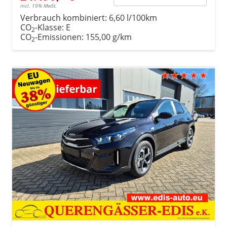
incl. 19% MwSt.
Verbrauch kombiniert:
6,60 l/100km
CO
-Klasse:
E
2
CO
-Emissionen:
155,00 g/km
2