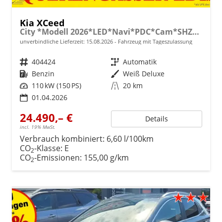
Kia XCeed
City *Modell 2026*LED*Navi*PDC*Cam*SHZ*Alu
unverbindliche Lieferzeit:
15.08.2026
Fahrzeug mit Tageszulassung
Fahrzeugnr.
404424
Getriebe
Automatik
Kraftstoff
Benzin
Außenfarbe
Weiß Deluxe
Leistung
110 kW (150 PS)
Kilometerstand
20 km
01.04.2026
24.490,– €
Details
incl. 19% MwSt.
Verbrauch kombiniert:
6,60 l/100km
CO
-Klasse:
E
2
CO
-Emissionen:
155,00 g/km
2