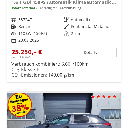
1.6 T-GDi 150PS Automatik Klimaautomatik Sitzheizung Lenkradheizung Navi PDC Rückf.Kamera abged.Scheiben Apple CarPlay Android Auto
sofort lieferbar
Fahrzeug mit Tageszulassung
Fahrzeugnr.
387247
Getriebe
Automatik
Kraftstoff
Benzin
Außenfarbe
Pentametal Metallic
Leistung
110 kW (150 PS)
Kilometerstand
2 km
20.03.2026
25.250,– €
Details
incl. 19% MwSt.
Verbrauch kombiniert:
6,60 l/100km
CO
-Klasse:
E
2
CO
-Emissionen:
149,00 g/km
2