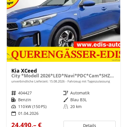
Kia XCeed
City *Modell 2026*LED*Navi*PDC*Cam*SHZ*Alu
unverbindliche Lieferzeit:
15.08.2026
Fahrzeug mit Tageszulassung
Fahrzeugnr.
404427
Getriebe
Automatik
Kraftstoff
Benzin
Außenfarbe
Blau B3L
Leistung
110 kW (150 PS)
Kilometerstand
20 km
01.04.2026
24.490,– €
Details