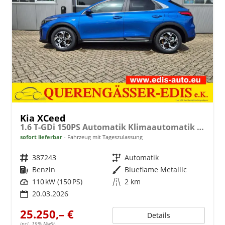
Kia XCeed
1.6 T-GDi 150PS Automatik Klimaautomatik Sitzheizung Lenkradheizung Navi PDC Rückf.Kamera abged.Scheiben Apple CarPlay Android Auto
sofort lieferbar
Fahrzeug mit Tageszulassung
Fahrzeugnr.
387243
Getriebe
Automatik
Kraftstoff
Benzin
Außenfarbe
Blueflame Metallic
Leistung
110 kW (150 PS)
Kilometerstand
2 km
20.03.2026
25.250,– €
Details
incl. 19% MwSt.