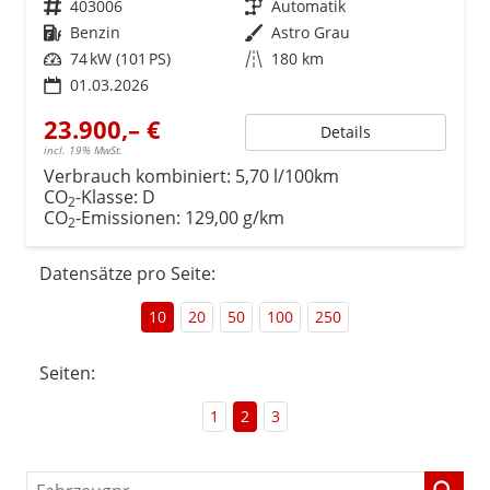
Fahrzeugnr.
403006
Getriebe
Automatik
Kraftstoff
Benzin
Außenfarbe
Astro Grau
Leistung
74 kW (101 PS)
Kilometerstand
180 km
01.03.2026
23.900,– €
Details
incl. 19% MwSt.
Verbrauch kombiniert:
5,70 l/100km
CO
-Klasse:
D
2
CO
-Emissionen:
129,00 g/km
2
Datensätze pro Seite:
10
20
50
100
250
Seiten:
1
2
3
Fahrzeugnr.