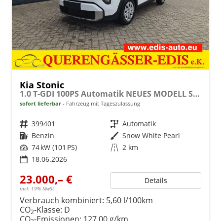
Kia Stonic
1.0 T-GDI 100PS Automatik NEUES MODELL Sitzheizung Lenkradheizung PDC v+h Rückf.Kamera Klima Bluetooth Touchscreen Apple CarPlay Android Auto Tempomat
sofort lieferbar
Fahrzeug mit Tageszulassung
Fahrzeugnr.
399401
Getriebe
Automatik
Kraftstoff
Benzin
Außenfarbe
Snow White Pearl
Leistung
74 kW (101 PS)
Kilometerstand
2 km
18.06.2026
23.000,– €
Details
incl. 19% MwSt.
Verbrauch kombiniert:
5,60 l/100km
CO
-Klasse:
D
2
CO
-Emissionen:
127,00 g/km