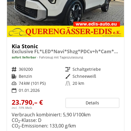
Kia Stonic
Exclusive FL*LED*Navi*Shzg*PDCv+h*Cam*16"
sofort lieferbar
Fahrzeug mit Tageszulassung
Fahrzeugnr.
369200
Getriebe
Schaltgetriebe
Kraftstoff
Benzin
Außenfarbe
Schneeweiß
Leistung
74 kW (101 PS)
Kilometerstand
20 km
01.01.2026
23.790,– €
Details
incl. 19% MwSt.
Verbrauch kombiniert:
5,90 l/100km
CO
-Klasse:
D
2
CO
-Emissionen:
133,00 g/km
2