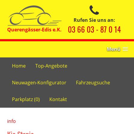
Rufen Sie uns an:
03 66 03 - 87 0 14
Menü
Home
Top-Angebote
Neuwagen-Konfigurator
Fahrzeugsuche
Parkplatz (
0
)
Kontakt
info