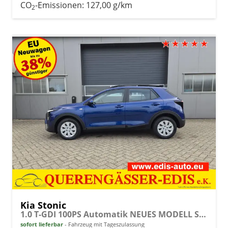
CO
-Emissionen:
127,00 g/km
2
Kia Stonic
1.0 T-GDI 100PS Automatik NEUES MODELL Sitzheizung Lenkradheizung PDC v+h Rückf.Kamera Klima Bluetooth Touchscreen Apple CarPlay Android Auto Tempomat
sofort lieferbar
Fahrzeug mit Tageszulassung