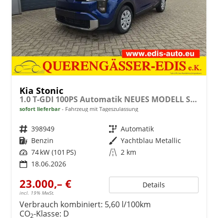
Kia Stonic
1.0 T-GDI 100PS Automatik NEUES MODELL Sitzheizung Lenkradheizung PDC v+h Rückf.Kamera Klima Bluetooth Touchscreen Apple CarPlay Android Auto Tempomat
sofort lieferbar
Fahrzeug mit Tageszulassung
Fahrzeugnr.
398949
Getriebe
Automatik
Kraftstoff
Benzin
Außenfarbe
Yachtblau Metallic
Leistung
74 kW (101 PS)
Kilometerstand
2 km
18.06.2026
23.000,– €
Details
incl. 19% MwSt.
Verbrauch kombiniert:
5,60 l/100km
CO
-Klasse:
D
2