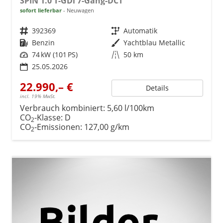
SPIN 1.0 T-GDi 7-Gang-DCT
sofort lieferbar
Neuwagen
Fahrzeugnr.
392369
Getriebe
Automatik
Kraftstoff
Benzin
Außenfarbe
Yachtblau Metallic
Leistung
74 kW (101 PS)
Kilometerstand
50 km
25.05.2026
22.990,– €
Details
incl. 19% MwSt.
Verbrauch kombiniert:
5,60 l/100km
CO
-Klasse:
D
2
CO
-Emissionen:
127,00 g/km
2