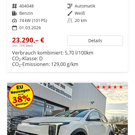
Fahrzeugnr.
404048
Getriebe
Automatik
Kraftstoff
Benzin
Außenfarbe
Weiß
Leistung
74 kW (101 PS)
Kilometerstand
20 km
01.03.2026
23.290,– €
Details
incl. 19% MwSt.
Verbrauch kombiniert:
5,70 l/100km
CO
-Klasse:
D
2
CO
-Emissionen:
129,00 g/km
2