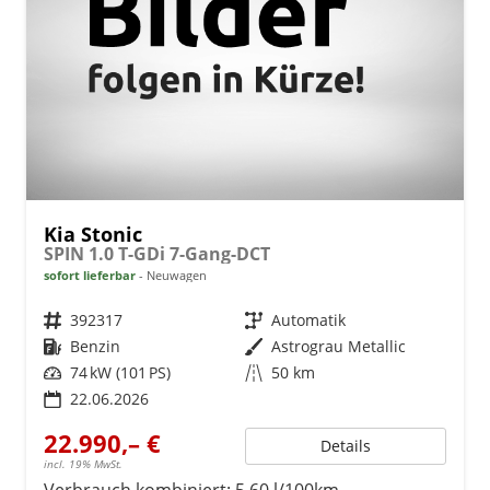
Kia Stonic
SPIN 1.0 T-GDi 7-Gang-DCT
sofort lieferbar
Neuwagen
Fahrzeugnr.
392317
Getriebe
Automatik
Kraftstoff
Benzin
Außenfarbe
Astrograu Metallic
Leistung
74 kW (101 PS)
Kilometerstand
50 km
22.06.2026
22.990,– €
Details
incl. 19% MwSt.
Verbrauch kombiniert:
5,60 l/100km