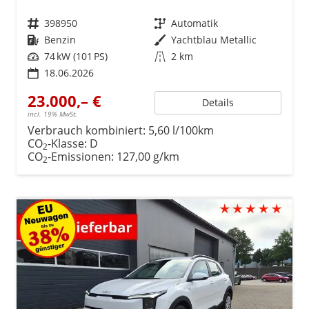
Fahrzeugnr.
398950
Getriebe
Automatik
Kraftstoff
Benzin
Außenfarbe
Yachtblau Metallic
Leistung
74 kW (101 PS)
Kilometerstand
2 km
18.06.2026
23.000,– €
Details
incl. 19% MwSt.
Verbrauch kombiniert:
5,60 l/100km
CO
-Klasse:
D
2
CO
-Emissionen:
127,00 g/km
2