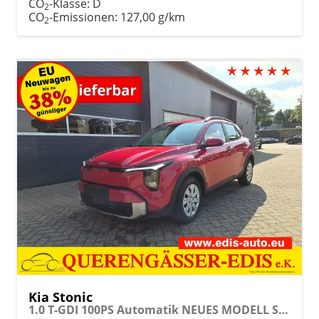
CO
-Klasse:
D
2
CO
-Emissionen:
127,00 g/km
2
Kia Stonic
1.0 T-GDI 100PS Automatik NEUES MODELL Sitzheizung Lenkradheizung PDC v+h Rückf.Kamera Klima Bluetooth Touchscreen Apple CarPlay Android Auto Tempomat