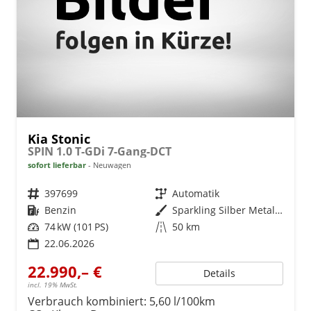
Kia Stonic
SPIN 1.0 T-GDi 7-Gang-DCT
sofort lieferbar
Neuwagen
Fahrzeugnr.
397699
Getriebe
Automatik
Kraftstoff
Benzin
Außenfarbe
Sparkling Silber Metallic
Leistung
74 kW (101 PS)
Kilometerstand
50 km
22.06.2026
22.990,– €
Details
incl. 19% MwSt.
Verbrauch kombiniert:
5,60 l/100km