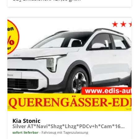
2
Kia Stonic
Silver AT*Navi*Shzg*Lhzg*PDCv+h*Cam*16Zoll*LED
sofort lieferbar
Fahrzeug mit Tageszulassung