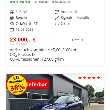
sofort lieferbar
Fahrzeug mit Tageszulassung
Fahrzeugnr.
398948
Getriebe
Automatik
Kraftstoff
Benzin
Außenfarbe
Signalrot Metallic
Leistung
74 kW (101 PS)
Kilometerstand
2 km
18.06.2026
23.000,– €
Details
incl. 19% MwSt.
Verbrauch kombiniert:
5,60 l/100km
CO
-Klasse:
D
2
CO
-Emissionen:
127,00 g/km
2