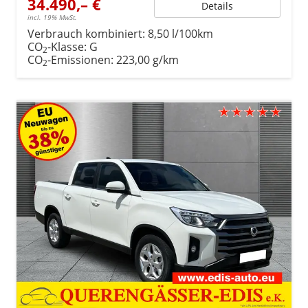
34.490,– €
Details
incl. 19% MwSt.
Verbrauch kombiniert:
8,50 l/100km
CO
-Klasse:
G
2
CO
-Emissionen:
223,00 g/km
2