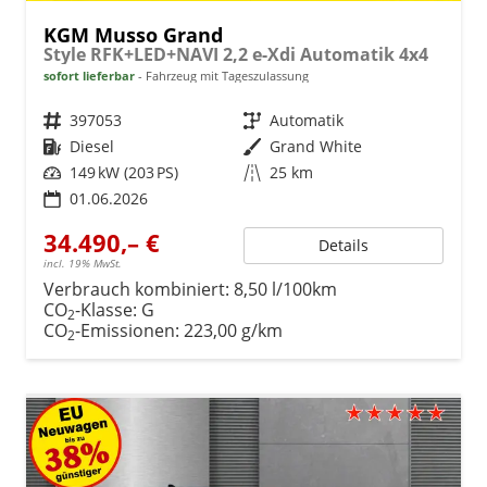
KGM Musso Grand
Style RFK+LED+NAVI 2,2 e-Xdi Automatik 4x4
sofort lieferbar
Fahrzeug mit Tageszulassung
Fahrzeugnr.
397053
Getriebe
Automatik
Kraftstoff
Diesel
Außenfarbe
Grand White
Leistung
149 kW (203 PS)
Kilometerstand
25 km
01.06.2026
34.490,– €
Details
incl. 19% MwSt.
Verbrauch kombiniert:
8,50 l/100km
CO
-Klasse:
G
2
CO
-Emissionen:
223,00 g/km
2