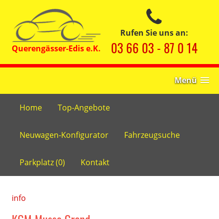
Rufen Sie uns an:
03 66 03 - 87 0 14
Menü
Home
Top-Angebote
Neuwagen-Konfigurator
Fahrzeugsuche
Parkplatz (
0
)
Kontakt
info