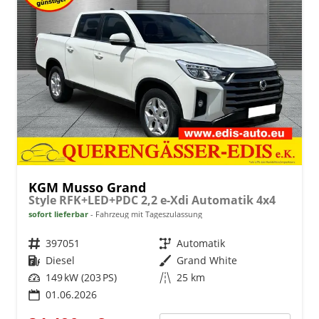
KGM Musso Grand
Style RFK+LED+PDC 2,2 e-Xdi Automatik 4x4
sofort lieferbar
Fahrzeug mit Tageszulassung
Fahrzeugnr.
397051
Getriebe
Automatik
Kraftstoff
Diesel
Außenfarbe
Grand White
Leistung
149 kW (203 PS)
Kilometerstand
25 km
01.06.2026