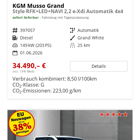
KGM Musso Grand
Style RFK+LED+NAVI 2,2 e-Xdi Automatik 4x4
sofort lieferbar
Fahrzeug mit Tageszulassung
Fahrzeugnr.
397057
Getriebe
Automatik
Kraftstoff
Diesel
Außenfarbe
Grand White
Leistung
149 kW (203 PS)
Kilometerstand
25 km
01.06.2026
34.490,– €
Details
incl. 19% MwSt.
Verbrauch kombiniert:
8,50 l/100km
CO
-Klasse:
G
2
CO
-Emissionen:
223,00 g/km
2