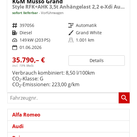
KGM Musso Grand
Style RFK+AHK 3,5t Anhängelast 2,2 e-Xdi Automatik 4x4
sofort lieferbar
Vorführwagen
Fahrzeugnr.
397056
Getriebe
Automatik
Kraftstoff
Diesel
Außenfarbe
Grand White
Leistung
149 kW (203 PS)
Kilometerstand
1.001 km
01.06.2026
35.790,– €
Details
incl. 19% MwSt.
Verbrauch kombiniert:
8,50 l/100km
CO
-Klasse:
G
2
CO
-Emissionen:
223,00 g/km
2
Fahrzeugnr.
Alfa Romeo
Audi