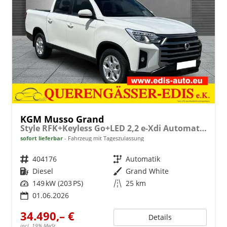
KGM Musso Grand
Style RFK+Keyless Go+LED 2,2 e-Xdi Automatik
sofort lieferbar
Fahrzeug mit Tageszulassung
Fahrzeugnr.
404176
Getriebe
Automatik
Kraftstoff
Diesel
Außenfarbe
Grand White
Leistung
149 kW (203 PS)
Kilometerstand
25 km
01.06.2026
34.490,– €
Details
incl. 19% MwSt.