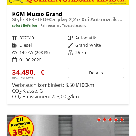
KGM Musso Grand
Style RFK+LED+Carplay 2,2 e-Xdi Automatik 4x4
sofort lieferbar
Fahrzeug mit Tageszulassung
Fahrzeugnr.
397049
Getriebe
Automatik
Kraftstoff
Diesel
Außenfarbe
Grand White
Leistung
149 kW (203 PS)
Kilometerstand
25 km
01.06.2026
34.490,– €
Details
incl. 19% MwSt.
Verbrauch kombiniert:
8,50 l/100km
CO
-Klasse:
G
2
CO
-Emissionen:
223,00 g/km
2