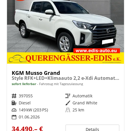
KGM Musso Grand
Style RFK+LED+Klimaauto 2,2 e-Xdi Automatik 4x4
sofort lieferbar
Fahrzeug mit Tageszulassung
Fahrzeugnr.
397055
Getriebe
Automatik
Kraftstoff
Diesel
Außenfarbe
Grand White
Leistung
149 kW (203 PS)
Kilometerstand
25 km
01.06.2026
34.490,– €
Details